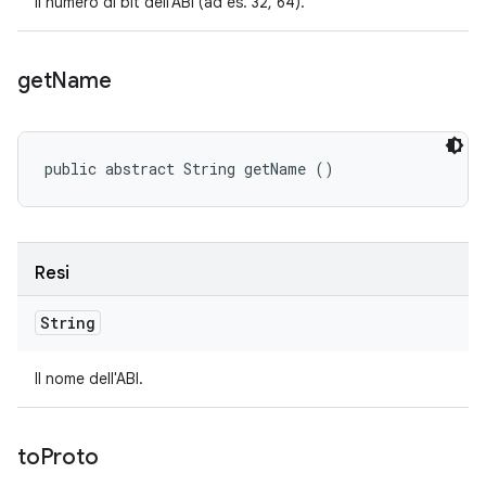
Il numero di bit dell'ABI (ad es. 32, 64).
get
Name
public abstract String getName ()
Resi
String
Il nome dell'ABI.
to
Proto