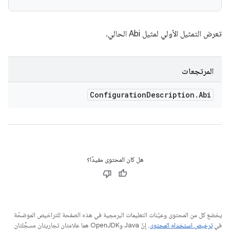
تعرض التمثيل الأولي لمثيل Abi الحالي.
المرتجعات
Configuration
Description
.
Abi
هل كان المحتوى مفيدًا؟
يخضع كل من المحتوى وعيّنات التعليمات البرمجية في هذه الصفحة للتراخيص الموضحّة
في
ترخيص استخدام المحتوى
. إنّ Java وOpenJDK هما علامتان تجاريتان مسجَّلتان