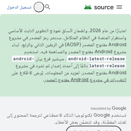
تسجيل الدخول
اعتبارًا من عام 2026، ولضمان اتّساق نموذج التطوير الثابت الأساسي
واستقرار المنصة في النظام المتكامل، سننشر رمز المصدر في مشروع
Android مفتوح المصدر (AOSP) في الربعَين الثاني والرابع. لبناء
مشروع Android مفتوح المصدر والمساهمة فيه، استخدِم
android-latest-release
. سيشير فرع بيان
android-
latest-release
دائمًا إلى أحدث إصدار تم نشره في مشروع
Android مفتوح المصدر. لمزيد من المعلومات، يُرجى الاطّلاع على
التغييرات في مشروع Android مفتوح المصدر
.
تستخدم Google تكنولوجيا الذكاء الاصطناعي لترجمة المحتوى إلى
لغتك المفضّلة، وقد تتضمّن بعض الأخطاء.