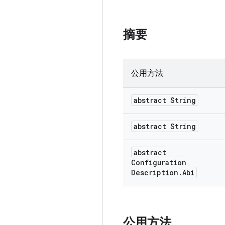
摘要
公用方法
abstract String
abstract String
abstract
Configuration
Description
.
Abi
公用方法