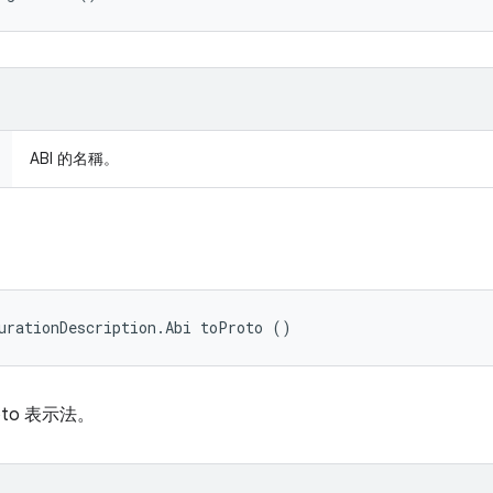
ABI 的名稱。
urationDescription.Abi toProto ()
oto 表示法。