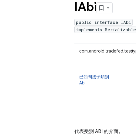
IAbi
public interface IAbi
implements Serializable
com.android.tradefed.testty
已知間接子類別
Abi
代表受測 ABI 的介面。