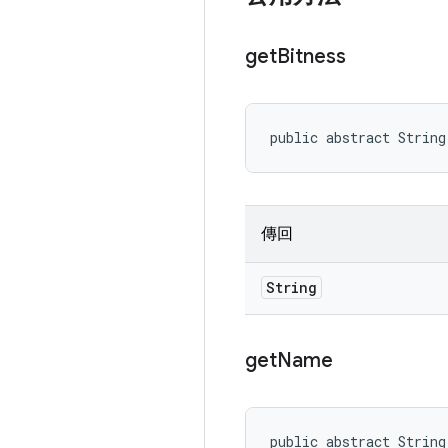
get
Bitness
public abstract String
傳回
String
get
Name
public abstract String