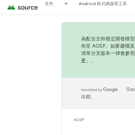
文件
Android 程式碼搜尋工具
為配合主幹穩定開發模型，
布至 AOSP。如要建構及
清單分支版本一律會參照推
更
」。
Go
出錯。
AOSP