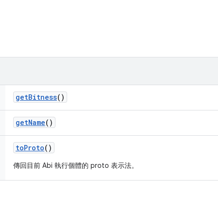
get
Bitness
()
get
Name
()
to
Proto
()
傳回目前 Abi 執行個體的 proto 表示法。