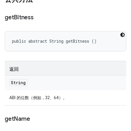
get
Bitness
public abstract String getBitness ()
返回
String
ABI 的位数（例如，32、64）。
get
Name