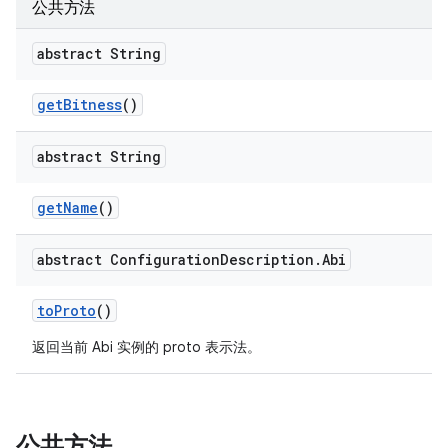
公共方法
abstract String
get
Bitness
()
abstract String
get
Name
()
abstract Configuration
Description
.
Abi
to
Proto
()
返回当前 Abi 实例的 proto 表示法。
公共方法