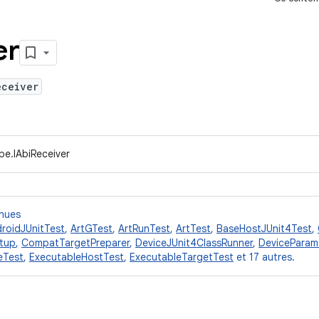
er
eceiver
pe.IAbiReceiver
nnues
roidJUnitTest
,
ArtGTest
,
ArtRunTest
,
ArtTest
,
BaseHostJUnit4Test
,
tup
,
CompatTargetPreparer
,
DeviceJUnit4ClassRunner
,
DeviceParam
eTest
,
ExecutableHostTest
,
ExecutableTargetTest
et 17 autres.