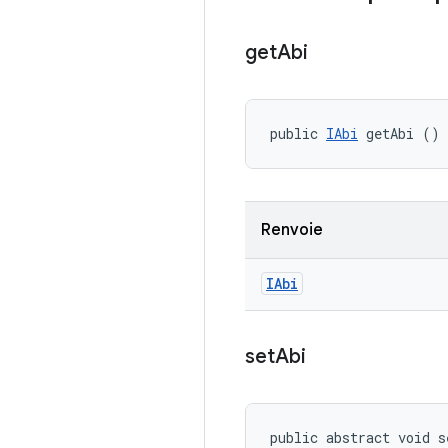
get
Abi
public 
IAbi
 getAbi ()
Renvoie
IAbi
set
Abi
public abstract void s