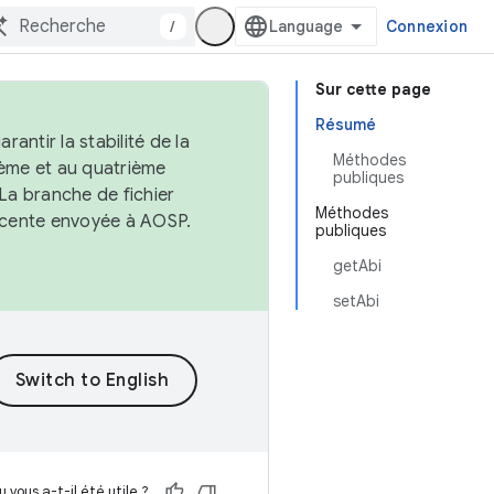
/
Connexion
Sur cette page
Résumé
antir la stabilité de la
Méthodes
ème et au quatrième
publiques
 La branche de fichier
Méthodes
récente envoyée à AOSP.
publiques
getAbi
setAbi
 vous a-t-il été utile ?