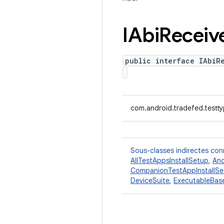
IAbi
Receiv
public interface IAbiR
com.android.tradefed.testty
Sous-classes indirectes co
AllTestAppsInstallSetup
,
And
CompanionTestAppInstallSe
DeviceSuite
,
ExecutableBas