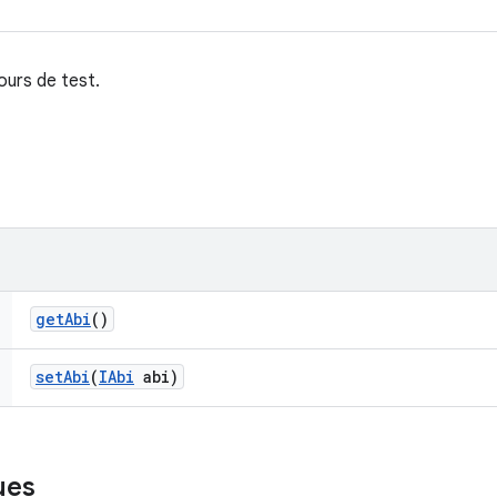
ours de test.
get
Abi
()
set
Abi
(
IAbi
abi)
ues