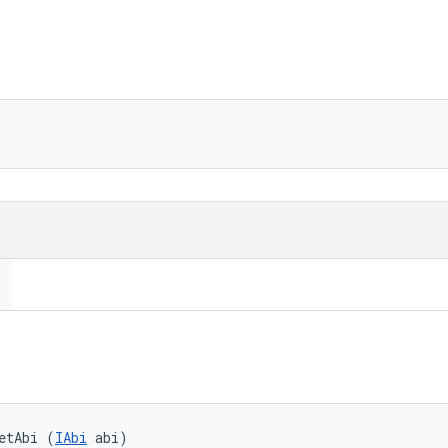
etAbi (
IAbi
 abi)