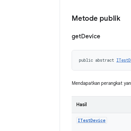
Metode publik
get
Device
public abstract 
ITestD
Mendapatkan perangkat yang
Hasil
ITest
Device