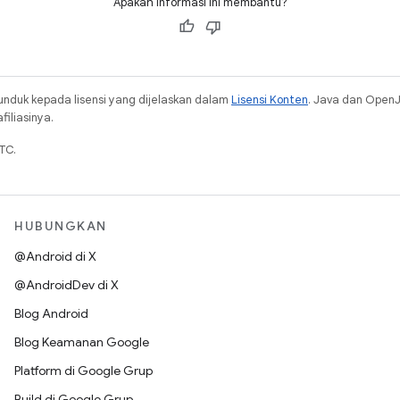
Apakah informasi ini membantu?
unduk kepada lisensi yang dijelaskan dalam
Lisensi Konten
. Java dan Open
iliasinya.
TC.
HUBUNGKAN
@Android di X
@AndroidDev di X
Blog Android
Blog Keamanan Google
Platform di Google Grup
Build di Google Grup