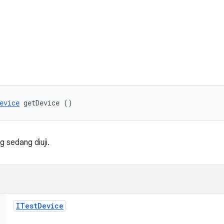
evice
 getDevice ()
 sedang diuji.
ITest
Device