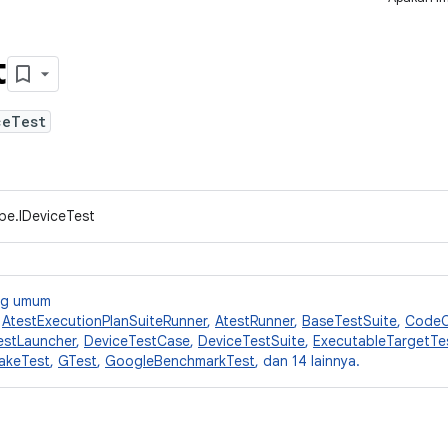
t
ceTest
pe.IDeviceTest
ang umum
,
AtestExecutionPlanSuiteRunner
,
AtestRunner
,
BaseTestSuite
,
CodeC
estLauncher
,
DeviceTestCase
,
DeviceTestSuite
,
ExecutableTargetTe
akeTest
,
GTest
,
GoogleBenchmarkTest
, dan 14 lainnya.