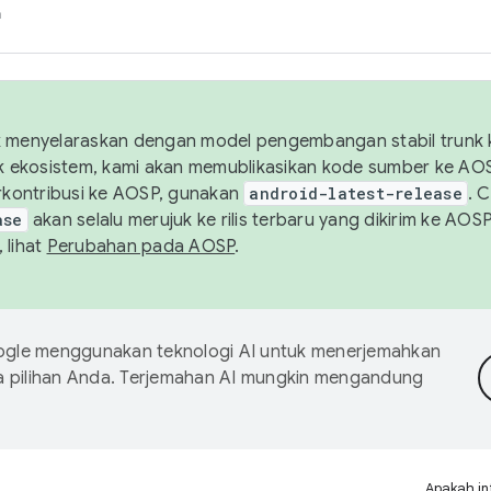
h
uk menyelaraskan dengan model pengembangan stabil trunk
tuk ekosistem, kami akan memublikasikan kode sumber ke A
kontribusi ke AOSP, gunakan
android-latest-release
. 
ase
akan selalu merujuk ke rilis terbaru yang dikirim ke AO
 lihat
Perubahan pada AOSP
.
gle menggunakan teknologi AI untuk menerjemahkan
a pilihan Anda. Terjemahan AI mungkin mengandung
Apakah in