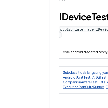
IDevice
Tes
public interface IDevi
com.android.tradefed.testty
Subclass tidak langsung y
AndroidJUnitTest
,
ArtGTest
CompanionAwareTest
,
CtsT
ExecutionPlanSuiteRunner
,
F