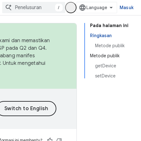
/
Masuk
Pada halaman ini
Ringkasan
 kami dan memastikan
Metode publik
OSP pada Q2 dan Q4.
Cabang manifes
Metode publik
SP. Untuk mengetahui
getDevice
setDevice
formasi ini membantu?