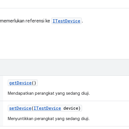
 memerlukan referensi ke
ITestDevice
.
get
Device
()
Mendapatkan perangkat yang sedang diuji.
set
Device
(
ITest
Device
device)
Menyuntikkan perangkat yang sedang diuji.