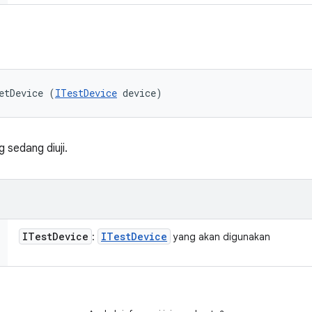
etDevice (
ITestDevice
 device)
 sedang diuji.
ITest
Device
ITest
Device
:
yang akan digunakan