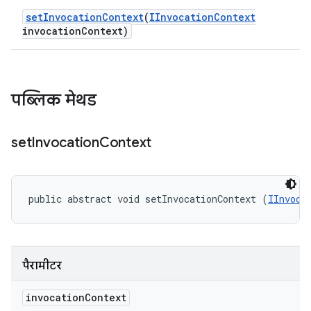
set
Invocation
Context
(
IInvocation
Context
invocation
Context)
पब्लिक मेथड
set
Invocation
Context
public abstract void setInvocationContext (
IInvoca
पैरामीटर
invocation
Context