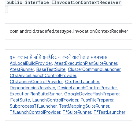
public interface IInvocationContextReceiver
com.android.tradefed.testtype.IInvocationContextReceiver
इस क्लास से सीधे इनहेरिट न करने वाली ज्ञात सबक्लास
AbLocalBuildProvider
,
AtestExecutionPlanSuiteRunner
,
AtestRunner
,
BaseTestSuite
,
ClusterCommandLauncher
,
CtsDeviceLaunchControlProvider
,
CtsLaunchControlProvider
,
CtsTestLauncher
,
DependenciesResolver
,
DeviceLaunchControlProvider
,
ExecutionPlanSuiteRunner
,
GoogleDeviceFlashPreparer
,
ITestSuite
,
LaunchControlProvider
,
PushFilePreparer
,
SubprocessTfLauncher
,
TestMappingSuiteRunner
,
TfLaunchControlProvider
,
TfSuiteRunner
,
TfTestLauncher