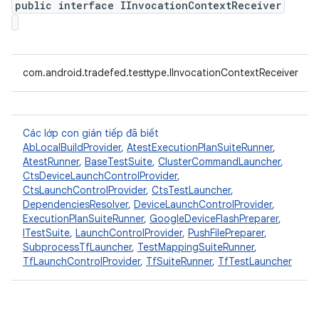
public interface IInvocationContextReceiver
com.android.tradefed.testtype.IInvocationContextReceiver
Các lớp con gián tiếp đã biết
AbLocalBuildProvider
,
AtestExecutionPlanSuiteRunner
,
AtestRunner
,
BaseTestSuite
,
ClusterCommandLauncher
,
CtsDeviceLaunchControlProvider
,
CtsLaunchControlProvider
,
CtsTestLauncher
,
DependenciesResolver
,
DeviceLaunchControlProvider
,
ExecutionPlanSuiteRunner
,
GoogleDeviceFlashPreparer
,
ITestSuite
,
LaunchControlProvider
,
PushFilePreparer
,
SubprocessTfLauncher
,
TestMappingSuiteRunner
,
TfLaunchControlProvider
,
TfSuiteRunner
,
TfTestLauncher