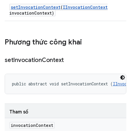
set
Invocation
Context
(
IInvocation
Context
invocation
Context)
Phương thức công khai
set
Invocation
Context
public abstract void setInvocationContext (
IInvoca
Tham số
invocation
Context