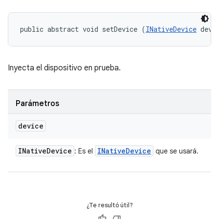
public abstract void setDevice (
INativeDevice
 devi
Inyecta el dispositivo en prueba.
Parámetros
device
INative
Device
INative
Device
: Es el
que se usará.
¿Te resultó útil?