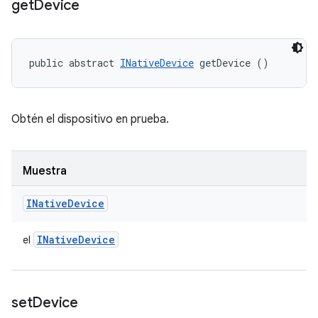
get
Device
public abstract 
INativeDevice
 getDevice ()
Obtén el dispositivo en prueba.
Muestra
INative
Device
INative
Device
el
set
Device