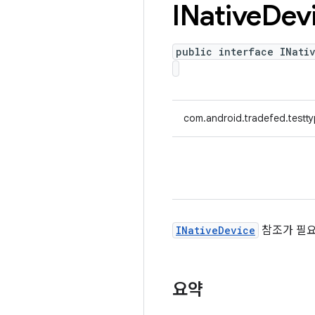
INative
Dev
public interface INati
com.android.tradefed.testty
INativeDevice
참조가 필요
요약