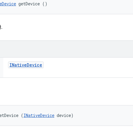
eDevice
 getDevice ()
.
INative
Device
etDevice (
INativeDevice
 device)