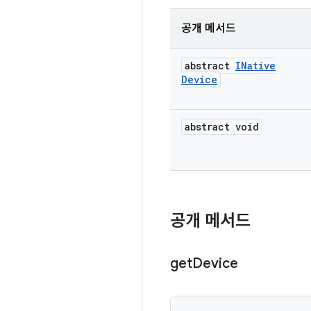
공개 메서드
abstract
INative
Device
abstract void
공개 메서드
get
Device