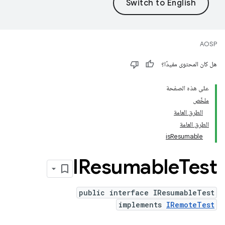
AOSP
هل كان المحتوى مفيدًا؟
على هذه الصفحة
ملخّص
الطرق العامة
الطرق العامة
isResumable
IResumable
Test
public interface IResumableTest
implements
IRemoteTest