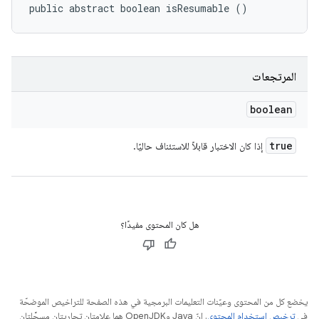
public abstract boolean isResumable ()
المرتجعات
boolean
true
إذا كان الاختبار قابلاً للاستئناف حاليًا.
هل كان المحتوى مفيدًا؟
يخضع كل من المحتوى وعيّنات التعليمات البرمجية في هذه الصفحة للتراخيص الموضحّة
في
ترخيص استخدام المحتوى
. إنّ Java وOpenJDK هما علامتان تجاريتان مسجَّلتان