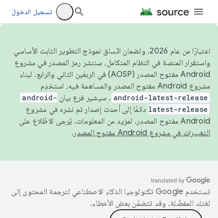
تسجيل الدخول
اعتبارًا من عام 2026، ولضمان اتّساق نموذج التطوير الثابت الأساسي
واستقرار المنصة في النظام المتكامل، سننشر رمز المصدر في مشروع
Android مفتوح المصدر (AOSP) في الربعَين الثاني والرابع. لبناء
مشروع Android مفتوح المصدر والمساهمة فيه، استخدِم
android-latest-release
. سيشير فرع بيان
android-
latest-release
دائمًا إلى أحدث إصدار تم نشره في مشروع
Android مفتوح المصدر. لمزيد من المعلومات، يُرجى الاطّلاع على
التغييرات في مشروع Android مفتوح المصدر
.
تستخدم Google تكنولوجيا الذكاء الاصطناعي لترجمة المحتوى إلى
لغتك المفضّلة، وقد تتضمّن بعض الأخطاء.