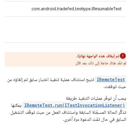
com.android.tradefed.testtype.IResumableTest
تم إيقاف هذه الواجهة نهائيًا.
لم تعُد هناك حاجة إلى ذلك بعد الآن
IRemoteTest
تتيح استئناف عملية تنفيذ اختبار سابق تم إلغاؤه من
حيث توقفت.
يجب أن توفّر عمليات التنفيذ طريقة
IRemoteTest.run(ITestInvocationListener)
يمكنها
تذكُّر الحالة المسجّلة السابقة واستئناف العمل من حيث توقّف التشغيل
السابق في حال تمّت الدعوة مرة أخرى.