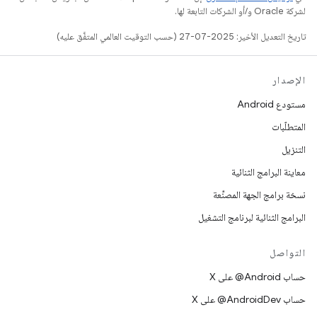
لشركة Oracle و/أو الشركات التابعة لها.
تاريخ التعديل الأخير: 2025-07-27 (حسب التوقيت العالمي المتفَّق عليه)
الإصدار
مستودع Android
المتطلّبات
التنزيل
معاينة البرامج الثنائية
نسخة برامج الجهة المصنِّعة
البرامج الثنائية لبرنامج التشغيل
التواصل
حساب ‎@Android على X
حساب ‎@AndroidDev على X