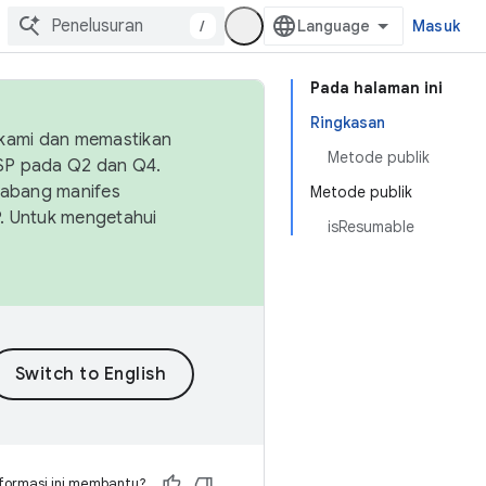
/
Masuk
Pada halaman ini
Ringkasan
 kami dan memastikan
Metode publik
OSP pada Q2 dan Q4.
Cabang manifes
Metode publik
SP. Untuk mengetahui
isResumable
formasi ini membantu?