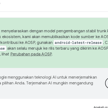
h
uk menyelaraskan dengan model pengembangan stabil trunk
tuk ekosistem, kami akan memublikasikan kode sumber ke A
kontribusi ke AOSP, gunakan
android-latest-release
. 
ase
akan selalu merujuk ke rilis terbaru yang dikirim ke AO
 lihat
Perubahan pada AOSP
.
gle menggunakan teknologi AI untuk menerjemahkan
a pilihan Anda. Terjemahan AI mungkin mengandung
Apakah in