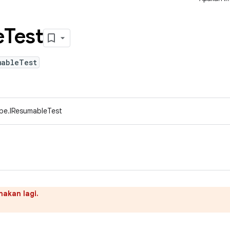
e
Test
mableTest
ype.IResumableTest
nakan lagi.