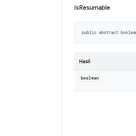
is
Resumable
public abstract boolea
Hasil
boolean