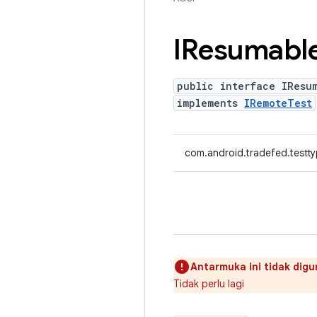
IResumabl
public interface IResu
implements
IRemoteTest
com.android.tradefed.testt
Antarmuka ini tidak digu
Tidak perlu lagi