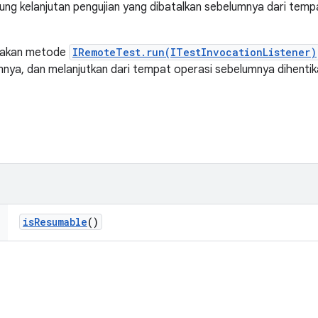
g kelanjutan pengujian yang dibatalkan sebelumnya dari tempa
iakan metode
IRemoteTest.run(ITestInvocationListener)
ya, dan melanjutkan dari tempat operasi sebelumnya dihentikan 
is
Resumable
()