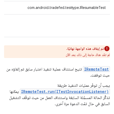
com.android.tradefed.testtype.IResumableTest
تم إيقاف هذه الواجهة نهائيًا.
لم تعُد هناك حاجة إلى ذلك بعد الآن
IRemoteTest
تتيح استئناف عملية تنفيذ اختبار سابق تم إلغاؤه من
حيث توقفت.
يجب أن توفّر عمليات التنفيذ طريقة
IRemoteTest.run(ITestInvocationListener)
يمكنها
تذكُّر الحالة المسجّلة السابقة واستئناف العمل من حيث توقّف التشغيل
السابق في حال تمّت الدعوة مرة أخرى.