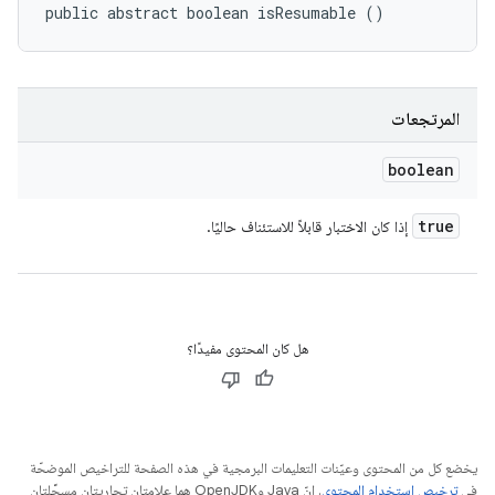
public abstract boolean isResumable ()
المرتجعات
boolean
true
إذا كان الاختبار قابلاً للاستئناف حاليًا.
هل كان المحتوى مفيدًا؟
يخضع كل من المحتوى وعيّنات التعليمات البرمجية في هذه الصفحة للتراخيص الموضحّة
في
ترخيص استخدام المحتوى
. إنّ Java وOpenJDK هما علامتان تجاريتان مسجَّلتان