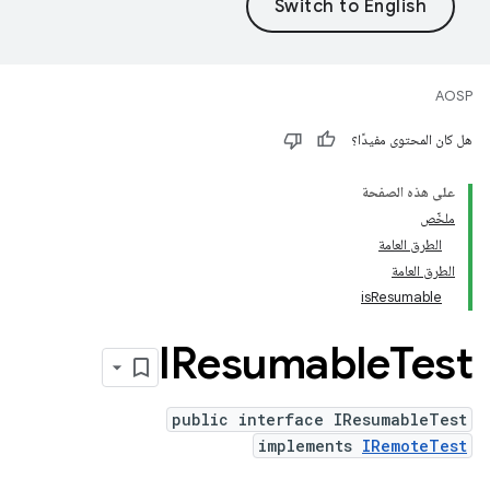
AOSP
هل كان المحتوى مفيدًا؟
على هذه الصفحة
ملخّص
الطرق العامة
الطرق العامة
isResumable
IResumable
Test
public interface IResumableTest
implements
IRemoteTest