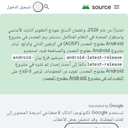
تسجيل الدخول
اعتبارًا من عام 2026، ولضمان اتّساق نموذج التطوير الثابت الأساسي
واستقرار المنصة في النظام المتكامل، سننشر رمز المصدر في مشروع
Android مفتوح المصدر (AOSP) في الربعَين الثاني والرابع. لبناء
مشروع Android مفتوح المصدر والمساهمة فيه، استخدِم
android-latest-release
. سيشير فرع بيان
android-
latest-release
دائمًا إلى أحدث إصدار تم نشره في مشروع
Android مفتوح المصدر. لمزيد من المعلومات، يُرجى الاطّلاع على
التغييرات في مشروع Android مفتوح المصدر
.
تستخدم Google تكنولوجيا الذكاء الاصطناعي لترجمة المحتوى إلى
لغتك المفضّلة، وقد تتضمّن بعض الأخطاء.