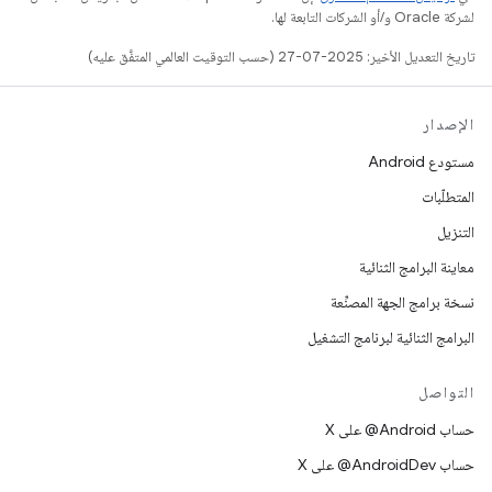
لشركة Oracle و/أو الشركات التابعة لها.
تاريخ التعديل الأخير: 2025-07-27 (حسب التوقيت العالمي المتفَّق عليه)
الإصدار
مستودع Android
المتطلّبات
التنزيل
معاينة البرامج الثنائية
نسخة برامج الجهة المصنِّعة
البرامج الثنائية لبرنامج التشغيل
التواصل
حساب ‎@Android على X
حساب ‎@AndroidDev على X