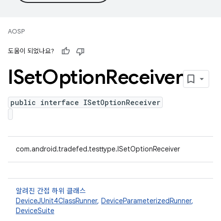
AOSP
도움이 되었나요?
ISet
Option
Receiver
public interface ISetOptionReceiver
com.android.tradefed.testtype.ISetOptionReceiver
알려진 간접 하위 클래스
DeviceJUnit4ClassRunner
,
DeviceParameterizedRunner
,
DeviceSuite