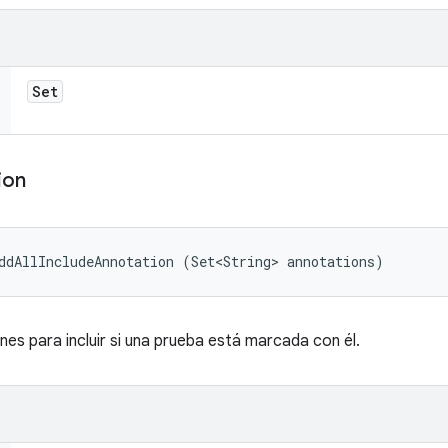
Set
ion
ddAllIncludeAnnotation (Set<String> annotations)
es para incluir si una prueba está marcada con él.