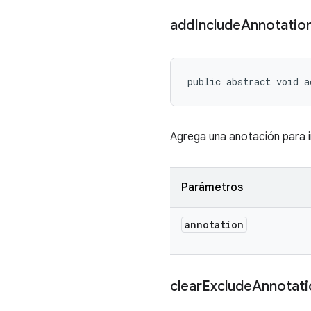
add
Include
Annotatio
public abstract void a
Agrega una anotación para in
Parámetros
annotation
clear
Exclude
Annotati