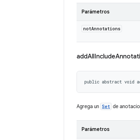
Parámetros
not
Annotations
add
All
Include
Annotat
public abstract void a
Agrega un
Set
de anotacion
Parámetros