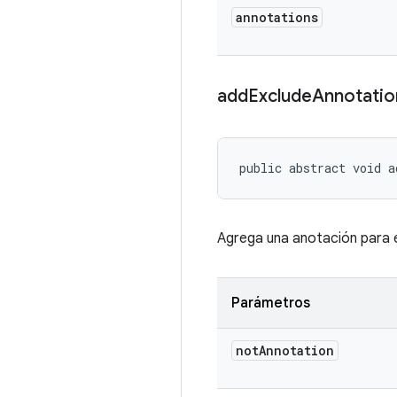
annotations
add
Exclude
Annotatio
public abstract void a
Agrega una anotación para e
Parámetros
not
Annotation