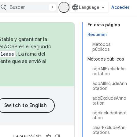
/
Acceder
En esta página
Resumen
table y garantizar la
Métodos
 el AOSP en el segundo
públicos
elease
. La rama del
Métodos públicos
ente que se envió al
addAllExcludeAn
notation
addAllIncludeAnn
otation
addExcludeAnno
tation
addIncludeAnnot
ation
clearExcludeAnn
otations
¿Te resultó útil?