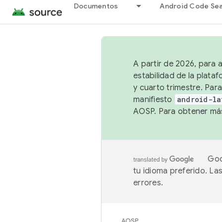
Documentos
Android Code Se
A partir de 2026, para 
estabilidad de la plata
y cuarto trimestre. Para
manifiesto
android-la
AOSP. Para obtener más
Goo
tu idioma preferido. L
errores.
AOSP