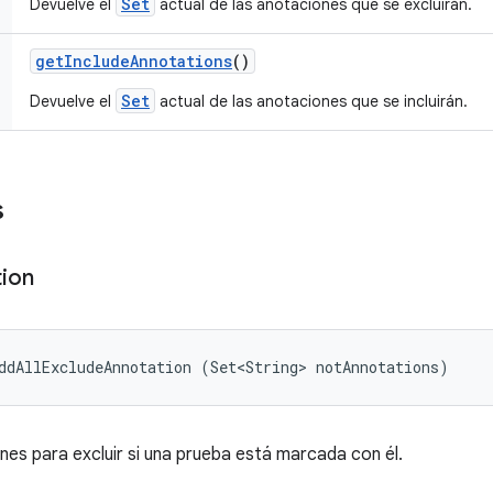
Set
Devuelve el
actual de las anotaciones que se excluirán.
get
Include
Annotations
()
Set
Devuelve el
actual de las anotaciones que se incluirán.
s
ion
ddAllExcludeAnnotation (Set<String> notAnnotations)
es para excluir si una prueba está marcada con él.