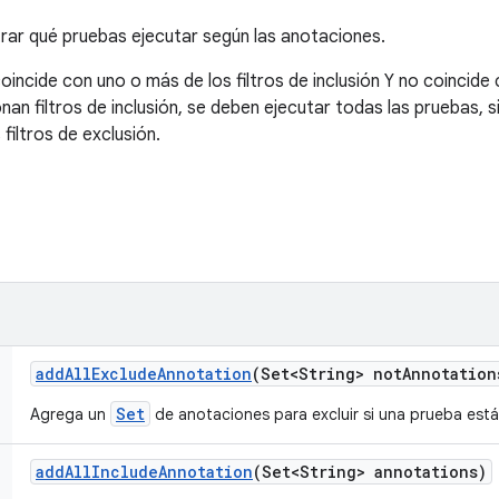
trar qué pruebas ejecutar según las anotaciones.
oincide con uno o más de los filtros de inclusión Y no coincide 
onan filtros de inclusión, se deben ejecutar todas las pruebas,
filtros de exclusión.
add
All
Exclude
Annotation
(Set<String> not
Annotation
Set
Agrega un
de anotaciones para excluir si una prueba est
add
All
Include
Annotation
(Set<String> annotations)