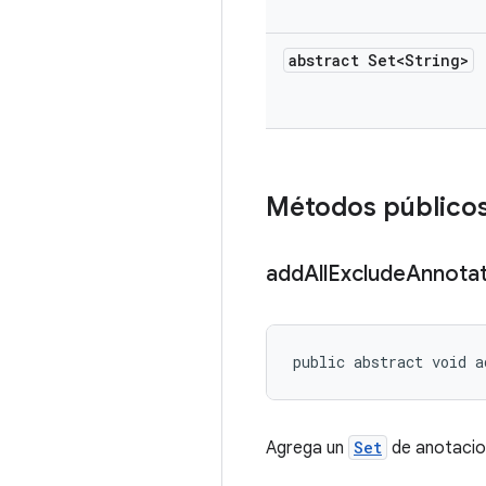
abstract Set<String>
Métodos público
add
All
Exclude
Annotat
public abstract void a
Agrega un
Set
de anotacion