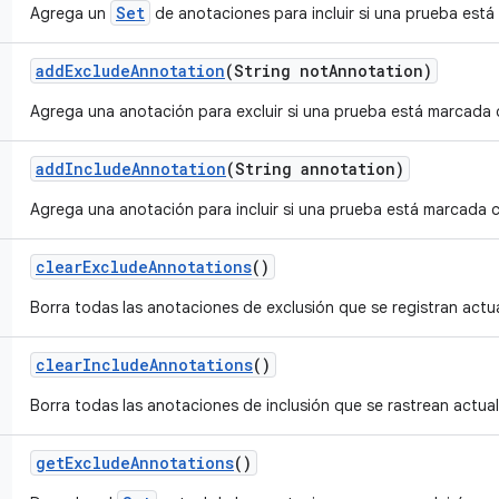
Set
Agrega un
de anotaciones para incluir si una prueba está
add
Exclude
Annotation
(String not
Annotation)
Agrega una anotación para excluir si una prueba está marcada c
add
Include
Annotation
(String annotation)
Agrega una anotación para incluir si una prueba está marcada c
clear
Exclude
Annotations
()
Borra todas las anotaciones de exclusión que se registran actu
clear
Include
Annotations
()
Borra todas las anotaciones de inclusión que se rastrean actua
get
Exclude
Annotations
()