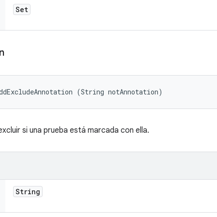
Set
n
ddExcludeAnnotation (String notAnnotation)
xcluir si una prueba está marcada con ella.
String