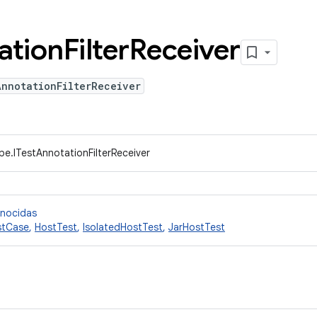
ation
Filter
Receiver
AnnotationFilterReceiver
pe.ITestAnnotationFilterReceiver
onocidas
stCase
,
HostTest
,
IsolatedHostTest
,
JarHostTest