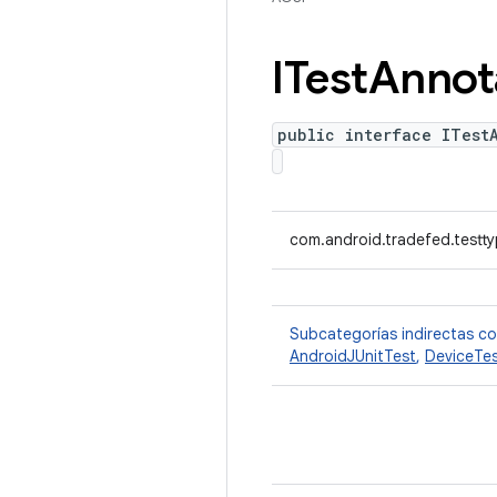
ITest
Annot
public interface ITest
com.android.tradefed.testty
Subcategorías indirectas c
AndroidJUnitTest
,
DeviceTe