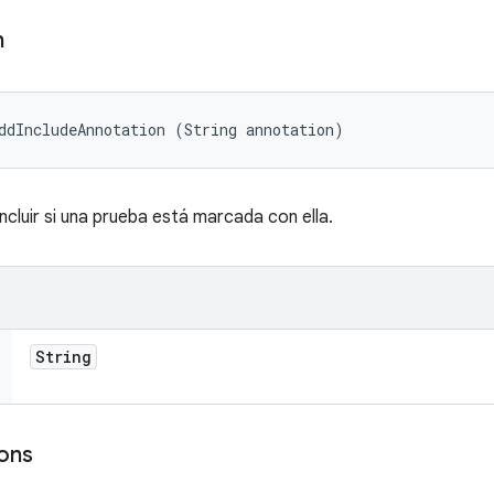
n
ddIncludeAnnotation (String annotation)
cluir si una prueba está marcada con ella.
String
ons