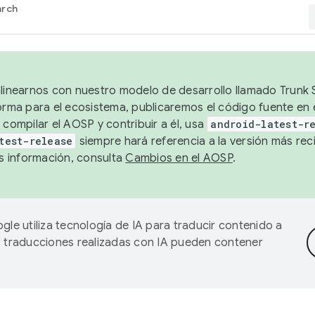
arch
alinearnos con nuestro modelo de desarrollo llamado Trunk S
forma para el ecosistema, publicaremos el código fuente en
 compilar el AOSP y contribuir a él, usa
android-latest-r
test-release
siempre hará referencia a la versión más reci
 información, consulta
Cambios en el AOSP
.
gle utiliza tecnología de IA para traducir contenido a
as traducciones realizadas con IA pueden contener