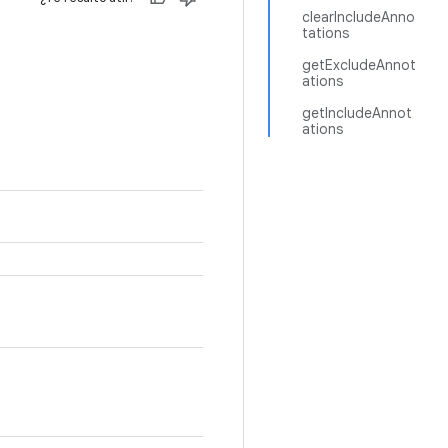
clearIncludeAnno
tations
getExcludeAnnot
ations
getIncludeAnnot
ations