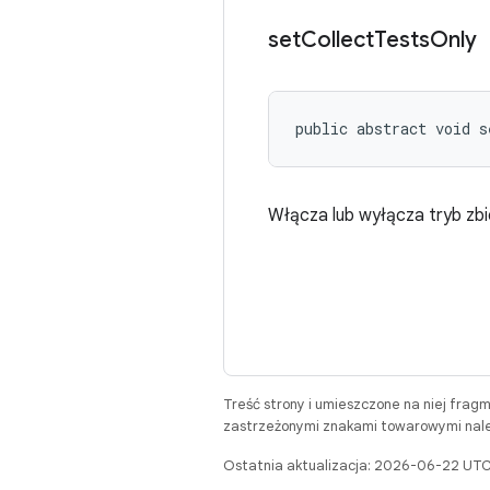
set
Collect
Tests
Only
public abstract void s
Włącza lub wyłącza tryb zb
Treść strony i umieszczone na niej frag
zastrzeżonymi znakami towarowymi należ
Ostatnia aktualizacja: 2026-06-22 UTC