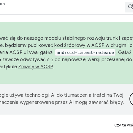
rch
wać się do naszego modelu stabilnego rozwoju trunk i zape
e, będziemy publikować kod źródłowy w AOSP w drugim i c
enia AOSP używaj gałęzi
android-latest-release
. Gałąź
 zawsze odwoływać się do najnowszej wersji przesłanej do
 artykule
Zmiany w AOSP
.
gle używa technologii AI do tłumaczenia treści na Twój
umaczenia wygenerowane przez AI mogą zawierać błędy.
Czy te ws