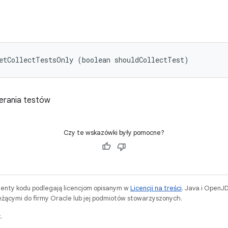
etCollectTestsOnly (boolean shouldCollectTest)
ierania testów
Czy te wskazówki były pomocne?
menty kodu podlegają licencjom opisanym w
Licencji na treści
. Java i OpenJ
ącymi do firmy Oracle lub jej podmiotów stowarzyszonych.
.