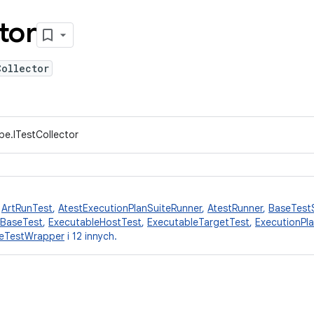
tor
Collector
pe.ITestCollector
,
ArtRunTest
,
AtestExecutionPlanSuiteRunner
,
AtestRunner
,
BaseTest
eBaseTest
,
ExecutableHostTest
,
ExecutableTargetTest
,
ExecutionPl
leTestWrapper
i 12 innych.