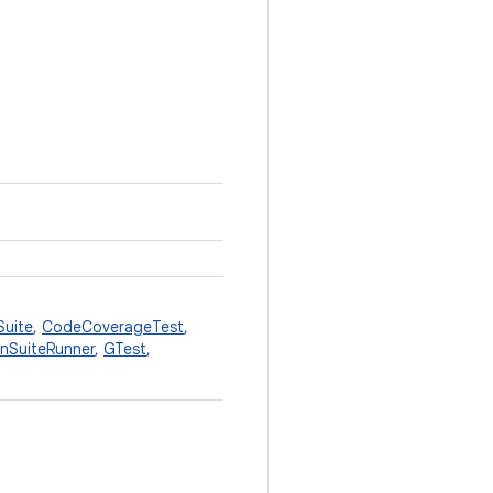
Suite
,
CodeCoverageTest
,
anSuiteRunner
,
GTest
,