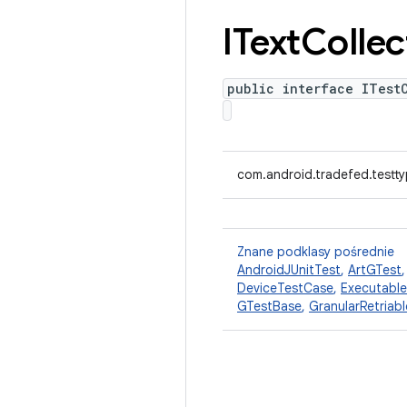
IText
Collec
public interface ITest
com.android.tradefed.testty
Znane podklasy pośrednie
AndroidJUnitTest
,
ArtGTest
DeviceTestCase
,
Executabl
GTestBase
,
GranularRetriab