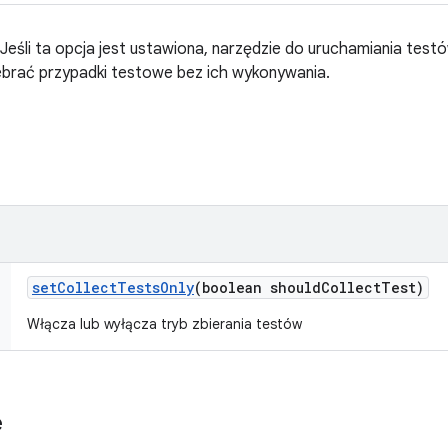
 Jeśli ta opcja jest ustawiona, narzędzie do uruchamiania tes
ebrać przypadki testowe bez ich wykonywania.
set
Collect
Tests
Only
(boolean should
Collect
Test)
Włącza lub wyłącza tryb zbierania testów
e