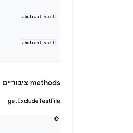
abstract void
abstract void
‫methods ציבוריים
get
Exclude
Test
File