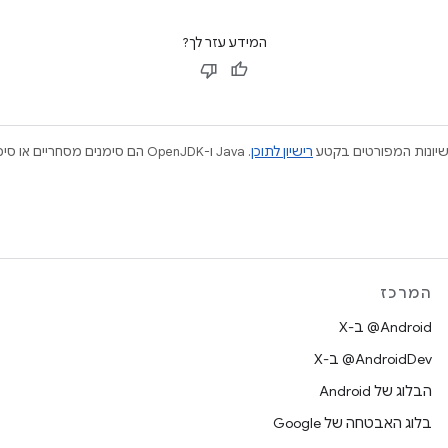
המידע עזר לך?
ישיונות המפורטים בקטע
רישיון לתוכן
המרכז
‫‎@Android ב-X
‫‎@AndroidDev ב-X
הבלוג של Android
בלוג האבטחה של Google