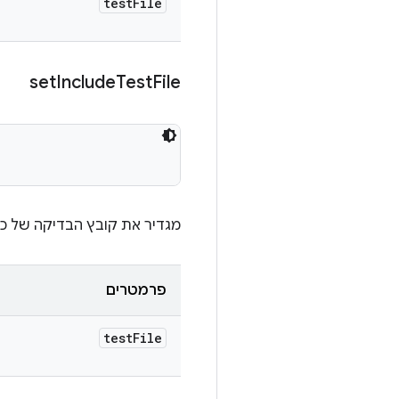
test
File
set
Include
Test
File
מגדיר את קובץ הבדיקה של כולל. הפונקציה ל
פרמטרים
test
File