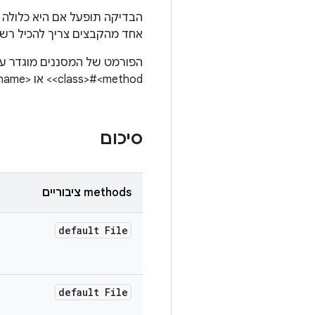
אחד מהקבצים צריך להכיל רשי
<class>#<method> או <native_name>. הם יכולים להיות גם ביטויי regex.
סיכום
‫methods ציבוריים
default File
default File