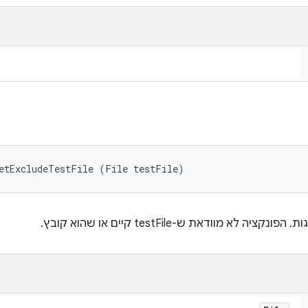
setExcludeTestFile (File testFile)
א מוודאת ש-testFile קיים או שהוא קובץ.