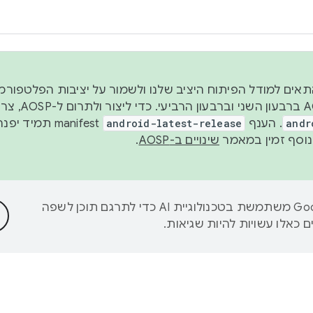
 2026, כדי להתאים למודל הפיתוח היציב שלנו ולשמור על יציבות הפלט
נפרסם קוד מקור ב-AOSP 
andr
. הענף
android-latest-release
manifest תמי
שינויים ב-AOSP
.
‫Google משתמשת בטכנולוגיית AI כדי לתרגם תוכן לשפה
 כאלו עשויות להיות שגיאות.