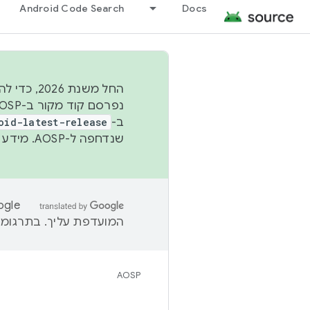
Android Code Search
Docs
החל משנת
ב-
oid-latest-release
שנדחפה ל-AOSP. מידע נוסף זמין במאמר
המועדפת עליך. בתרגומים
AOSP