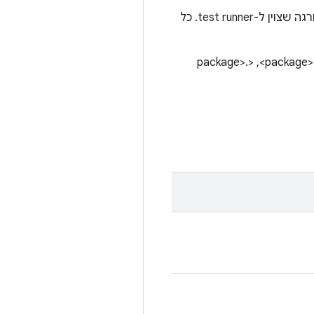
הבדיקה תופעל אם היא כלולה ב-testFile שצוין ולא מוחרגת על ידי notTestFile או על ידי מסנן החרגה שצוין ל-test runner. כל
הפורמט של המסננים מוגדר על ידי הרצת הבדיקה, והוא יכול להיות מובנה כ-<package>,‏ <package>.<class>,‏ <package>.