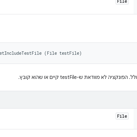
File
setIncludeTestFile (File testFile)
א מוודאת ש-testFile קיים או שהוא קובץ.
File