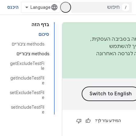
/
היכנס
בדף הזה
סיכום
פורמה בסביבה העסקית,
‫methods ציבוריים
ברבעון השני וברבעון הרביעי. כדי ליצור ולתרום ל-AOSP, צריך להשתמש
ד יפנה לגרסה האחרונה
‫methods ציבוריים
getExcludeTestFi
le
getIncludeTestFil
e
setExcludeTestFil
e
setIncludeTestFil
e
המידע עזר לך?