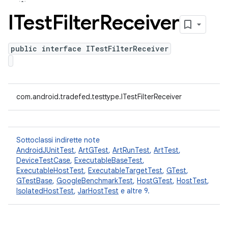
ITest
Filter
Receiver
public interface ITestFilterReceiver
com.android.tradefed.testtype.ITestFilterReceiver
Sottoclassi indirette note
AndroidJUnitTest
,
ArtGTest
,
ArtRunTest
,
ArtTest
,
DeviceTestCase
,
ExecutableBaseTest
,
ExecutableHostTest
,
ExecutableTargetTest
,
GTest
,
GTestBase
,
GoogleBenchmarkTest
,
HostGTest
,
HostTest
,
IsolatedHostTest
,
JarHostTest
e altre 9.