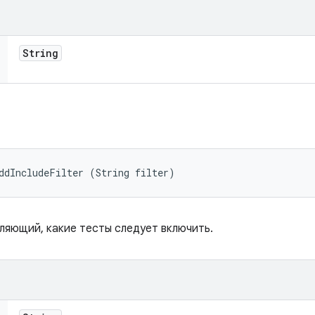
String
ddIncludeFilter (String filter)
ляющий, какие тесты следует включить.