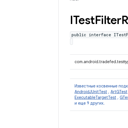
ITest
Filter
R
public interface ITest
com.android.tradefed.testtyp
Известные косвенные под
AndroidJUnitTest
,
ArtGTest
ExecutableTargetTest
,
GTe
и еще 9 других.