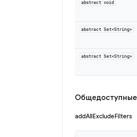
abstract void
abstract Set<String>
abstract Set<String>
Общедоступные
add
All
Exclude
Filters