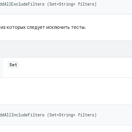
ddAllExcludeFilters (Set<String> filters)
 из которых следует исключить тесты.
Set
ddAllIncludeFilters (Set<String> filters)