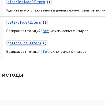
clear
Include
Filters
()
Удалите все отслеживаемые в данный момент фильтры включ
get
Exclude
Filters
()
Set
Возвращает текущий
исключаемых фильтров.
get
Include
Filters
()
Set
Возвращает текущий
включаемых фильтров.
 методы