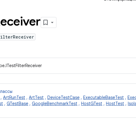
eceiver
FilterReceiver
e.ITestFilterReceiver
классы
,
ArtRunTest
,
ArtTest
,
DeviceTestCase
,
ExecutableBaseTest
,
Exe
st
,
GTestBase
,
GoogleBenchmarkTest
,
HostGTest
,
HostTest
,
Iso