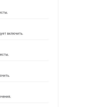
есты.
ует включить.
есты.
ючить.
ючения.