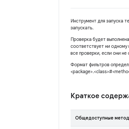
Инструмент для запуска т
запускать.
Проверка будет выполнена
соответствует ни одному 
все проверки, если они не
Формат фильтров определя
<package>.<class>#<metho
Краткое содер
Общедоступные мето