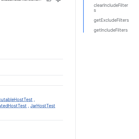
clearIncludeFilter
s
getExcludeFilters
getIncludeFilters
cutableHostTest
,
latedHostTest
,
JarHostTest