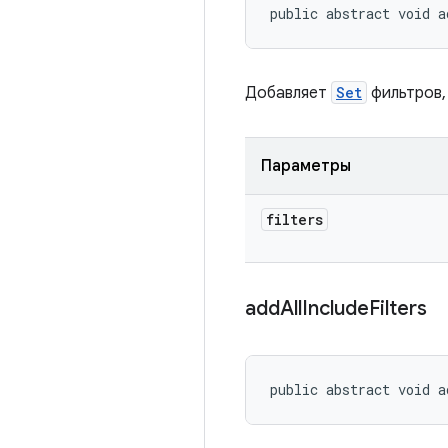
public abstract void a
Добавляет
Set
фильтров,
Параметры
filters
add
All
Include
Filters
public abstract void a