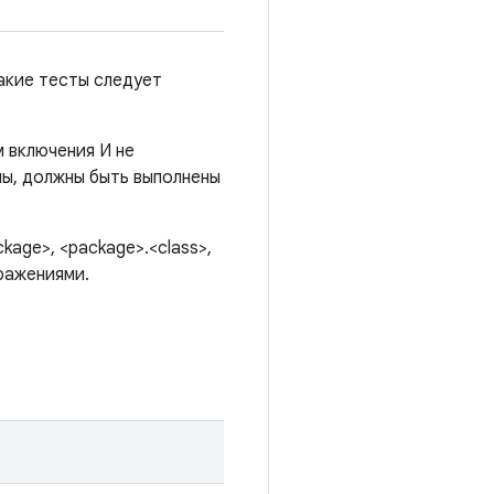
акие тесты следует
 включения И не
ны, должны быть выполнены
age>, <package>.<class>,
ражениями.