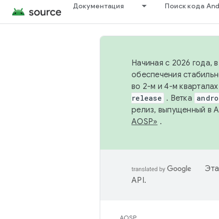
Документация
Поиск кода And
Начиная с 2026 года, 
обеспечения стабильн
во 2-м и 4-м квартала
release
. Ветка
andro
релиз, выпущенный в 
AOSP»
.
Эта
API
.
AOSP