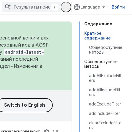
/
Войти
Содержание
Краткое
основной ветки и для
содержание
исходный код в AOSP
Общедоступные
ку
android-latest-
методы
 самый последний
Общедоступные
здел «Изменения в
методы
addAllExcludeFilt
ers
addAllIncludeFilt
ers
addExcludeFilter
addIncludeFilter
clearExcludeFilte
rs
 оказалась полезной?