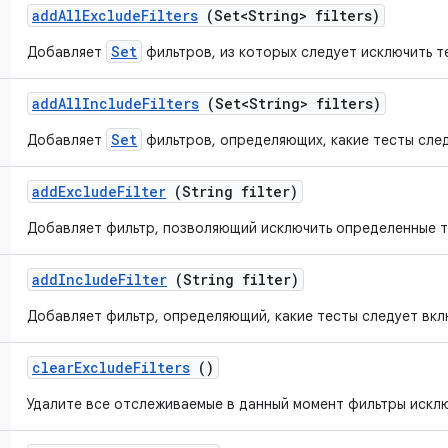
add
All
Exclude
Filters
(Set<String> filters)
Set
Добавляет
фильтров, из которых следует исключить т
add
All
Include
Filters
(Set<String> filters)
Set
Добавляет
фильтров, определяющих, какие тесты след
add
Exclude
Filter
(String filter)
Добавляет фильтр, позволяющий исключить определенные т
add
Include
Filter
(String filter)
Добавляет фильтр, определяющий, какие тесты следует вкл
clear
Exclude
Filters
()
Удалите все отслеживаемые в данный момент фильтры искл