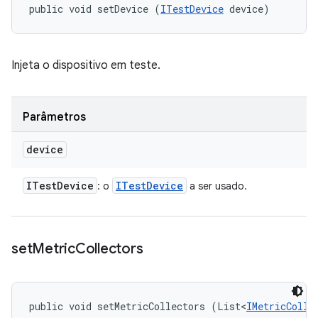
public void setDevice (
ITestDevice
 device)
Injeta o dispositivo em teste.
Parâmetros
device
ITest
Device
ITest
Device
: o
a ser usado.
set
Metric
Collectors
public void setMetricCollectors (List<
IMetricColle