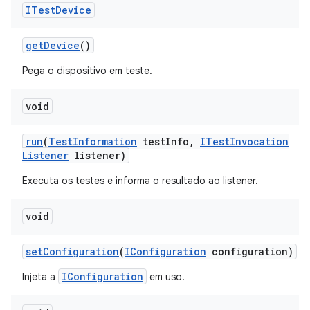
ITest
Device
get
Device
()
Pega o dispositivo em teste.
void
run
(
Test
Information
test
Info
,
ITest
Invocation
Listener
listener)
Executa os testes e informa o resultado ao listener.
void
set
Configuration
(
IConfiguration
configuration)
IConfiguration
Injeta a
em uso.