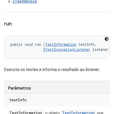
ITest
Device
o
run
public void run (
TestInformation
 testInfo, 

ITestInvocationListener
 listener)
Executa os testes e informa o resultado ao listener.
Parâmetros
test
Info
Test
Information
Test
Information
: o objeto
que