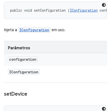
public void setConfiguration (
IConfiguration
 confi
Injeta a
IConfiguration
em uso.
Parâmetros
configuration
IConfiguration
set
Device