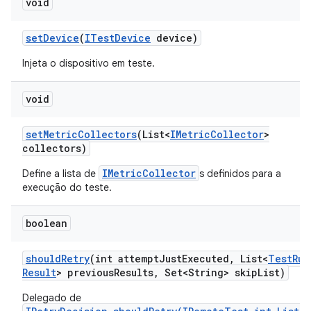
void
set
Device
(
ITest
Device
device)
Injeta o dispositivo em teste.
void
set
Metric
Collectors
(List<
IMetric
Collector
>
collectors)
IMetricCollector
Define a lista de
s definidos para a
execução do teste.
boolean
should
Retry
(int attempt
Just
Executed
,
List<
Test
Run
Result
> previous
Results
,
Set<String> skip
List)
Delegado de