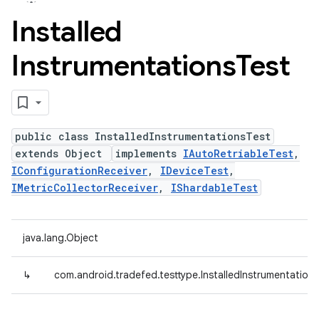
Installed
Instrumentations
Test
public class InstalledInstrumentationsTest
extends Object
implements
IAutoRetriableTest
,
IConfigurationReceiver
,
IDeviceTest
,
IMetricCollectorReceiver
,
IShardableTest
java.lang.Object
↳
com.android.tradefed.testtype.InstalledInstrumentation