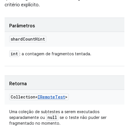
critério explícito.
Parâmetros
shard
Count
Hint
int
: a contagem de fragmentos tentada.
Retorna
Collection<
IRemote
Test
>
Uma coleção de subtestes a serem executados
null
separadamente ou
se o teste não puder ser
fragmentado no momento.