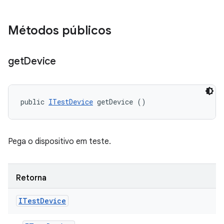
Métodos públicos
get
Device
public 
ITestDevice
 getDevice ()
Pega o dispositivo em teste.
Retorna
ITest
Device