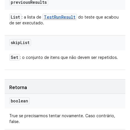
previous
Results
List
Test
Run
Result
: a lista de
do teste que acabou
de ser executado.
skip
List
Set
: o conjunto de itens que não devem ser repetidos.
Retorna
boolean
True se precisarmos tentar novamente. Caso contrário,
false.