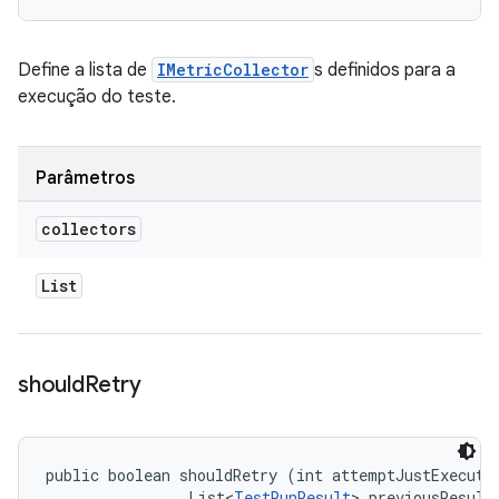
Define a lista de
IMetricCollector
s definidos para a
execução do teste.
Parâmetros
collectors
List
should
Retry
public boolean shouldRetry (int attemptJustExecuted
                List<
TestRunResult
> previousResults