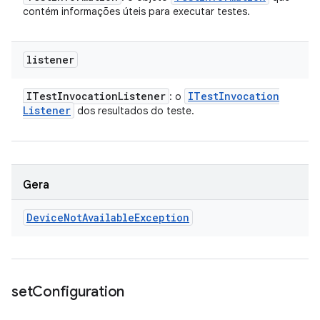
contém informações úteis para executar testes.
listener
ITest
Invocation
Listener
ITest
Invocation
: o
Listener
dos resultados do teste.
Gera
Device
Not
Available
Exception
set
Configuration