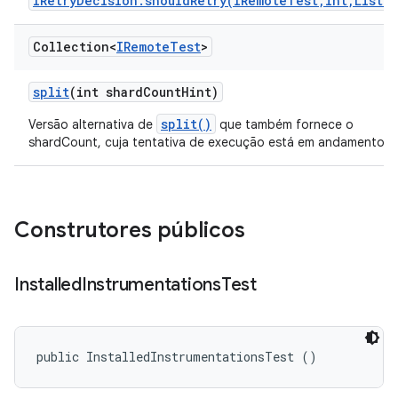
IRetryDecision.shouldRetry(IRemoteTest,int,List)
.
Collection<
IRemote
Test
>
split
(int shard
Count
Hint)
split()
Versão alternativa de
que também fornece o
shardCount, cuja tentativa de execução está em andamento.
Construtores públicos
Installed
Instrumentations
Test
public InstalledInstrumentationsTest ()