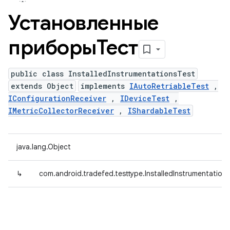
Установленные
приборыТест
public class InstalledInstrumentationsTest
extends Object
implements
IAutoRetriableTest
,
IConfigurationReceiver
,
IDeviceTest
,
IMetricCollectorReceiver
,
IShardableTest
java.lang.Object
↳
com.android.tradefed.testtype.InstalledInstrumentation