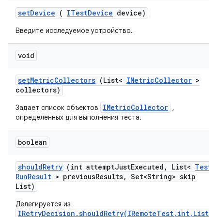
set
Device
(
ITest
Device
device)
Введите исследуемое устройство.
void
set
Metric
Collectors
(List<
IMetric
Collector
>
collectors)
IMetricCollector
Задает список объектов
,
определенных для выполнения теста.
boolean
should
Retry
(int attempt
Just
Executed
,
List<
Test
Run
Result
> previous
Results
,
Set<String> skip
List)
Делегируется из
IRetryDecision.shouldRetry(IRemoteTest,int,List)