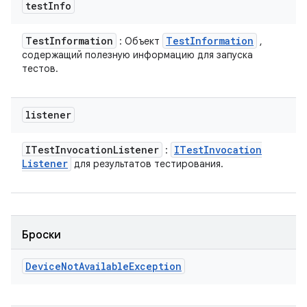
test
Info
Test
Information
Test
Information
: Объект
,
содержащий полезную информацию для запуска
тестов.
listener
ITest
Invocation
Listener
ITest
Invocation
:
Listener
для результатов тестирования.
Броски
Device
Not
Available
Exception