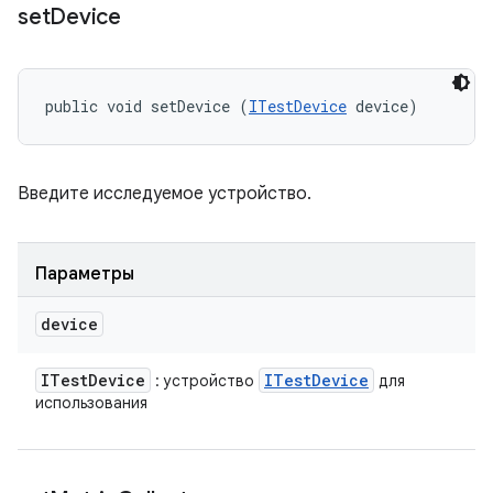
set
Device
public void setDevice (
ITestDevice
 device)
Введите исследуемое устройство.
Параметры
device
ITest
Device
ITest
Device
: устройство
для
использования