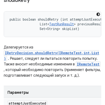
should
Retry
public boolean shouldRetry (int attemptJustExecuted
                List<
TestRunResult
> previousResults
                Set<String> skipList)
Делегируется из
IRetryDecision.shouldRetry(IRemoteTest,int,List
)
. Решает, следует ли пытаться повторить попытку.
Также вносит необходимые изменения в
IRemoteTest
, который необходимо повторить (применяет фильтры,
подготавливает следующий запуск и т. д.).
Параметры
attempt
Just
Executed