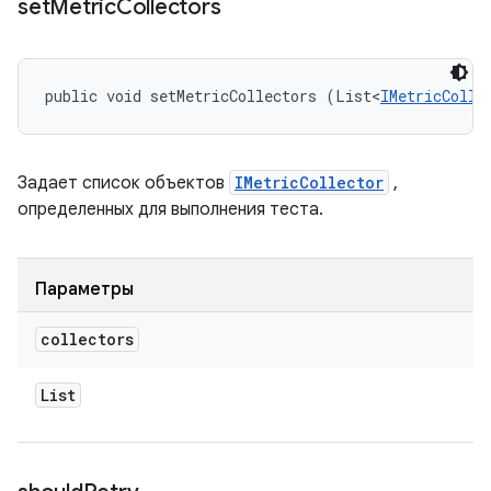
set
Metric
Collectors
public void setMetricCollectors (List<
IMetricColle
Задает список объектов
IMetricCollector
,
определенных для выполнения теста.
Параметры
collectors
List