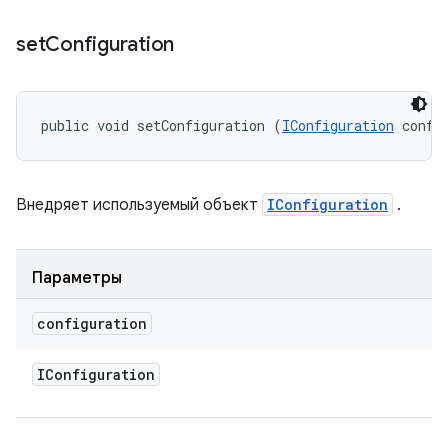
set
Configuration
public void setConfiguration (
IConfiguration
 confi
Внедряет используемый объект
IConfiguration
.
Параметры
configuration
IConfiguration