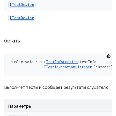
ITest
Device
ITest
Device
бегать
public void run (
TestInformation
 testInfo, 

ITestInvocationListener
 listener)
Выполняет тесты и сообщает результаты слушателю.
Параметры