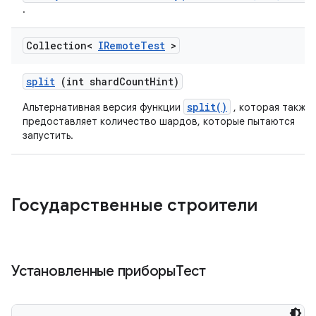
.
Collection<
IRemote
Test
>
split
(int shard
Count
Hint)
split()
Альтернативная версия функции
, которая также
предоставляет количество шардов, которые пытаются
запустить.
Государственные строители
Установленные приборыТест