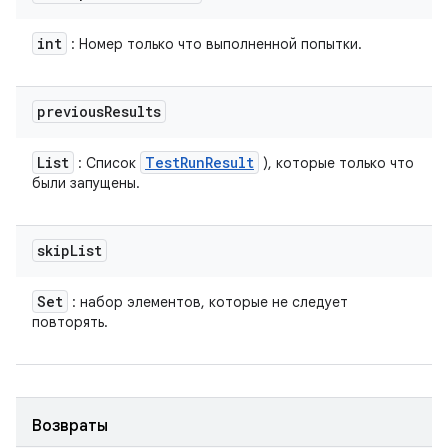
int
: Номер только что выполненной попытки.
previous
Results
List
Test
Run
Result
: Список
), которые только что
были запущены.
skip
List
Set
: набор элементов, которые не следует
повторять.
Возвраты