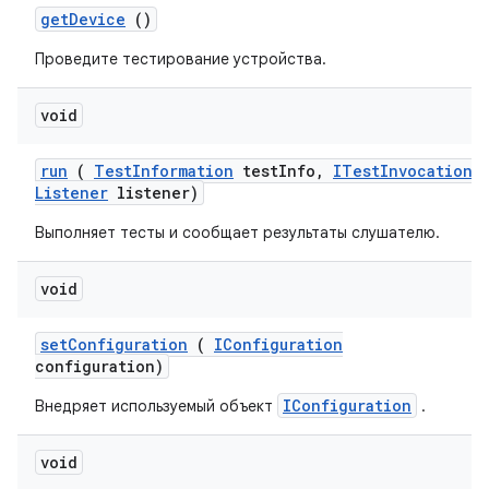
get
Device
()
Проведите тестирование устройства.
void
run
(
Test
Information
test
Info
,
ITest
Invocation
Listener
listener)
Выполняет тесты и сообщает результаты слушателю.
void
set
Configuration
(
IConfiguration
configuration)
IConfiguration
Внедряет используемый объект
.
void