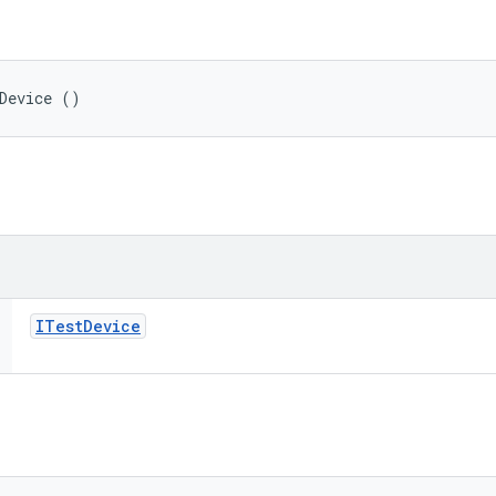
Device ()
ITest
Device