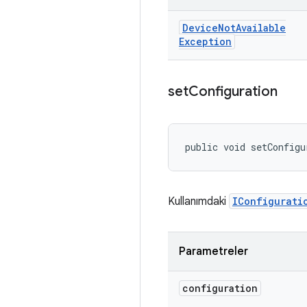
Device
Not
Available
Exception
set
Configuration
public void setConfigu
Kullanımdaki
IConfigurati
Parametreler
configuration