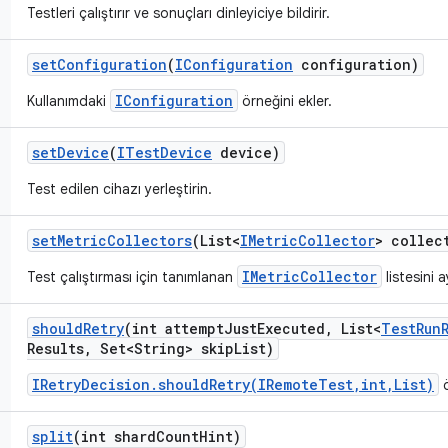
Testleri çalıştırır ve sonuçları dinleyiciye bildirir.
set
Configuration
(
IConfiguration
configuration)
IConfiguration
Kullanımdaki
örneğini ekler.
set
Device
(
ITest
Device
device)
Test edilen cihazı yerleştirin.
set
Metric
Collectors
(List<
IMetric
Collector
> collec
IMetricCollector
Test çalıştırması için tanımlanan
listesini a
should
Retry
(int attempt
Just
Executed
,
List<
Test
Run
Results
,
Set<String> skip
List)
IRetryDecision.shouldRetry(IRemoteTest,int,List)
ö
split
(int shard
Count
Hint)