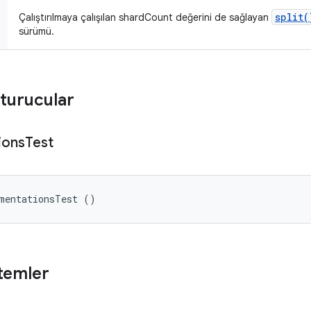
split(
Çalıştırılmaya çalışılan shardCount değerini de sağlayan
sürümü.
turucular
ions
Test
umentationsTest ()
temler