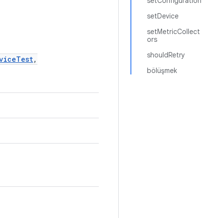
setConfiguration
setDevice
setMetricCollect
ors
shouldRetry
viceTest
,
bölüşmek