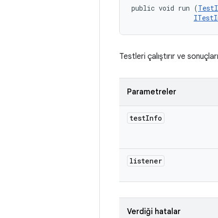
public void run (
TestI
ITestI
Testleri çalıştırır ve sonuçları 
Parametreler
test
Info
listener
Verdiği hatalar