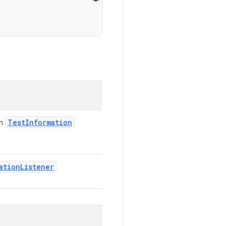
Test
Information
en
ation
Listener