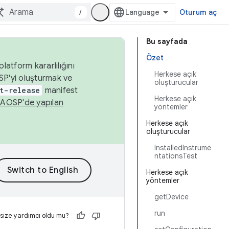
/
Oturum aç
Bu sayfada
Özet
latform kararlılığını
Herkese açık
SP'yi oluşturmak ve
oluşturucular
t-release
manifest
Herkese açık
n
AOSP'de yapılan
yöntemler
Herkese açık
oluşturucular
InstalledInstrume
ntationsTest
Herkese açık
yöntemler
getDevice
run
 size yardımcı oldu mu?