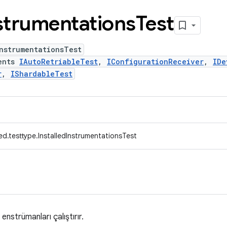
strumentations
Test
nstrumentationsTest
ents
IAutoRetriableTest
,
IConfigurationReceiver
,
IDe
r
,
IShardableTest
d.testtype.InstalledInstrumentationsTest
nstrümanları çalıştırır.