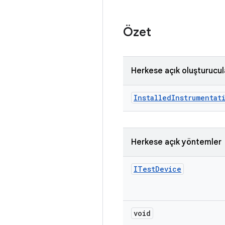
Özet
Herkese açık oluşturucul
Installed
Instrumentat
Herkese açık yöntemler
ITest
Device
void