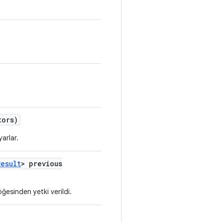
tors)
yarlar.
Result
> previous
ğesinden yetki verildi.