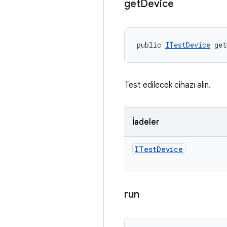
get
Device
public 
ITestDevice
 get
Test edilecek cihazı alın.
İadeler
ITest
Device
run