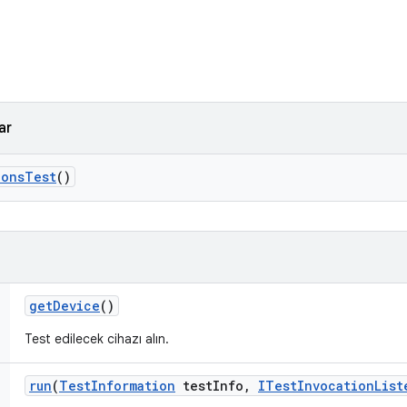
ar
ions
Test
()
get
Device
()
Test edilecek cihazı alın.
run
(
Test
Information
test
Info
,
ITest
Invocation
List