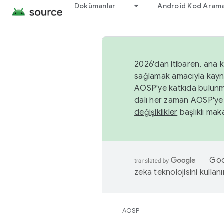
Dokümanlar
Android Kod Arama
2026'dan itibaren, ana k
sağlamak amacıyla kayn
AOSP'ye katkıda bulunm
dalı her zaman AOSP'ye 
değişiklikler
başlıklı maka
Goog
zeka teknolojisini kullanı
AOSP