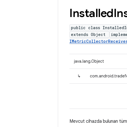
Installed
In
public class InstalledI
extends Object
implem
IMetricCollectorReceive
java.lang.Object
↳
com.android.tradefe
Mevcut cihazda bulunan tüm e