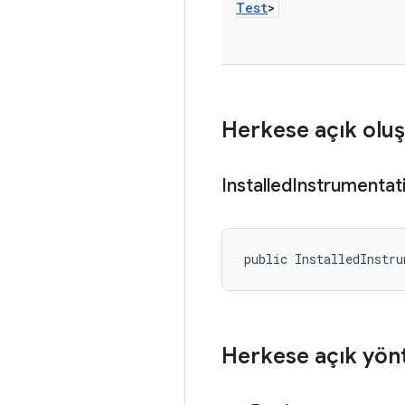
Test
>
Herkese açık oluş
Installed
Instrumentat
public InstalledInstr
Herkese açık yön