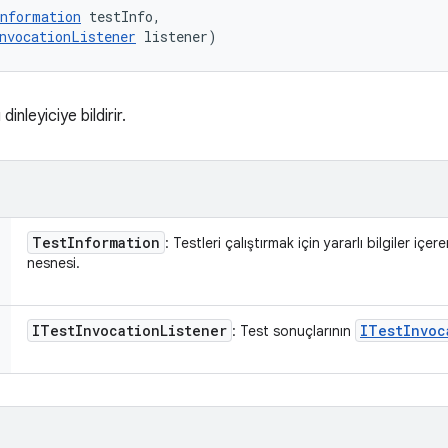
nformation
 testInfo, 

nvocationListener
 listener)
dinleyiciye bildirir.
Test
Information
: Testleri çalıştırmak için yararlı bilgiler içer
nesnesi.
ITest
Invocation
Listener
ITest
Invoc
: Test sonuçlarının