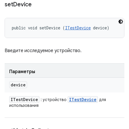
set
Device
public void setDevice (
ITestDevice
 device)
Введите исследуемое устройство.
Параметры
device
ITest
Device
ITest
Device
: устройство
для
использования