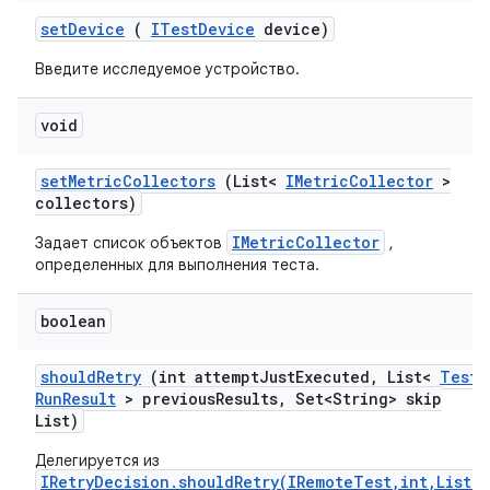
set
Device
(
ITest
Device
device)
Введите исследуемое устройство.
void
set
Metric
Collectors
(List<
IMetric
Collector
>
collectors)
IMetricCollector
Задает список объектов
,
определенных для выполнения теста.
boolean
should
Retry
(int attempt
Just
Executed
,
List<
Test
Run
Result
> previous
Results
,
Set<String> skip
List)
Делегируется из
IRetryDecision.shouldRetry(IRemoteTest,int,List)