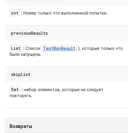
int
: Номер только что выполненной попытки.
previous
Results
List
Test
Run
Result
: Список
), которые только что
были запущены.
skip
List
Set
: набор элементов, которые не следует
повторять.
Возвраты