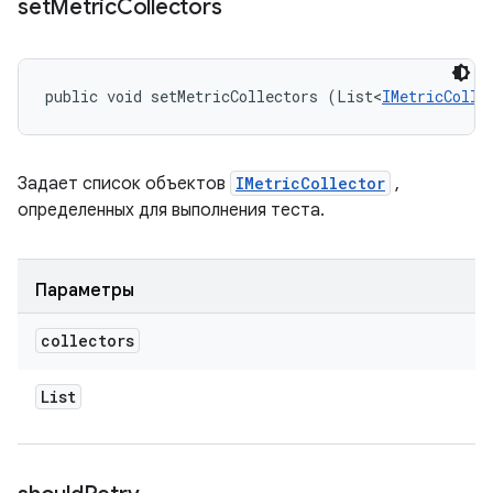
set
Metric
Collectors
public void setMetricCollectors (List<
IMetricColle
Задает список объектов
IMetricCollector
,
определенных для выполнения теста.
Параметры
collectors
List