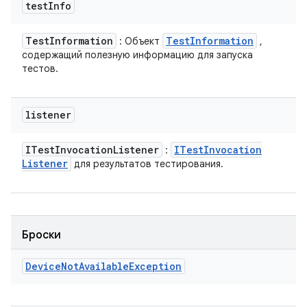
test
Info
Test
Information
Test
Information
: Объект
,
содержащий полезную информацию для запуска
тестов.
listener
ITest
Invocation
Listener
ITest
Invocation
:
Listener
для результатов тестирования.
Броски
Device
Not
Available
Exception