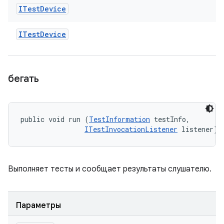
ITest
Device
ITest
Device
бегать
public void run (
TestInformation
 testInfo, 

ITestInvocationListener
 listener)
Выполняет тесты и сообщает результаты слушателю.
Параметры