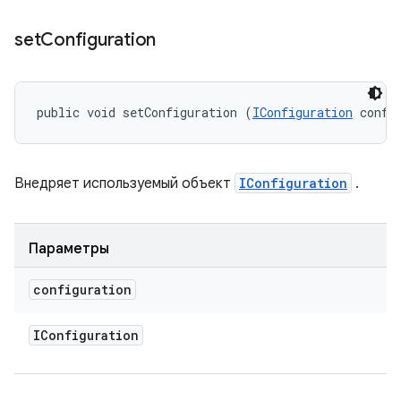
set
Configuration
public void setConfiguration (
IConfiguration
 confi
Внедряет используемый объект
IConfiguration
.
Параметры
configuration
IConfiguration