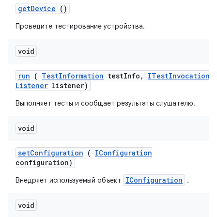
get
Device
()
Проведите тестирование устройства.
void
run
(
Test
Information
test
Info
,
ITest
Invocation
Listener
listener)
Выполняет тесты и сообщает результаты слушателю.
void
set
Configuration
(
IConfiguration
configuration)
IConfiguration
Внедряет используемый объект
.
void