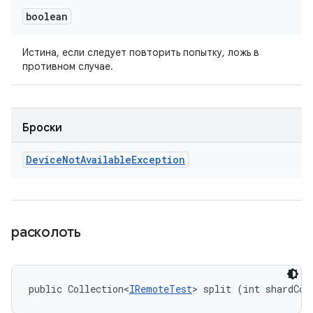
boolean
Истина, если следует повторить попытку, ложь в
противном случае.
Броски
Device
Not
Available
Exception
расколоть
public Collection<
IRemoteTest
> split (int shardCou