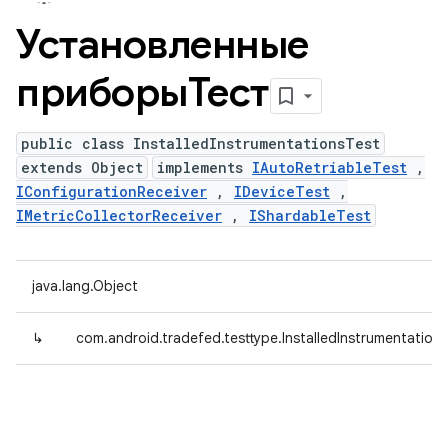
Установленные
приборыТест
public class InstalledInstrumentationsTest
extends Object
implements
IAutoRetriableTest
,
IConfigurationReceiver
,
IDeviceTest
,
IMetricCollectorReceiver
,
IShardableTest
java.lang.Object
↳
com.android.tradefed.testtype.InstalledInstrumentation