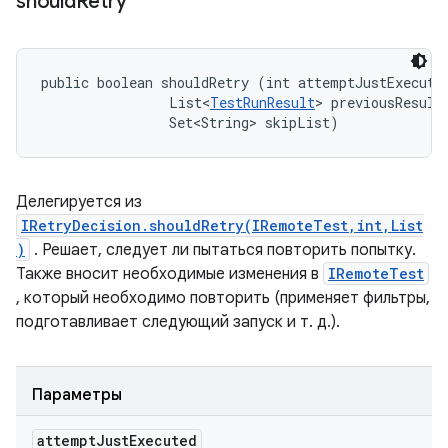
should
Retry
public boolean shouldRetry (int attemptJustExecuted
                List<
TestRunResult
> previousResults
                Set<String> skipList)
Делегируется из
IRetryDecision.shouldRetry(IRemoteTest,int,List
)
. Решает, следует ли пытаться повторить попытку.
Также вносит необходимые изменения в
IRemoteTest
, который необходимо повторить (применяет фильтры,
подготавливает следующий запуск и т. д.).
Параметры
attempt
Just
Executed