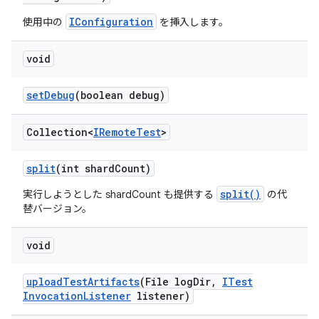
IConfiguration
使用中の
を挿入します。
void
set
Debug
(boolean debug)
Collection<
IRemote
Test
>
split
(int shard
Count)
split()
実行しようとした shardCount も提供する
の代
替バージョン。
void
upload
Test
Artifacts
(File log
Dir
,
ITest
Invocation
Listener
listener)