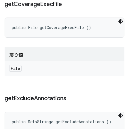
get
Coverage
Exec
File
public File getCoverageExecFile ()
戻り値
File
get
Exclude
Annotations
public Set<String> getExcludeAnnotations ()