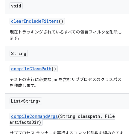
void
clear
Include
Filters
()
現在トラッキングされているすべての包含フィルタを削除し
ます。
String
compile
Class
Path
()
テストの実行に必要な jar を含むサブプロセスのクラスパス
を作成します。
List<String>
compile
Command
Args
(String classpath
,
File
artifacts
Dir)
サブプロセス ランナーを実行するコマンド引数を組み立てま