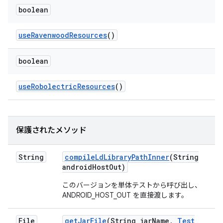
boolean
use
Ravenwood
Resources
()
boolean
use
Robolectric
Resources
()
保護されたメソッド
String
compile
Ld
Library
Path
Inner
(String
android
Host
Out)
このバージョンを単体テストから呼び出し、
ANDROID_HOST_OUT を直接渡します。
File
get
Jar
File
(String jar
Name
,
Test