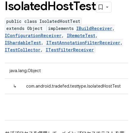
Isolated
Host
Test
public class IsolatedHostTest
extends Object
implements
IBuildReceiver
,
IConfigurationReceiver
,
IRemoteTest
,
IShardableTest
,
ITestAnnotationFilterReceiver
,
ITestCollector
,
ITestFilterReceiver
java.lang.Object
↳
com.android.tradefed.testtype.IsolatedHostTest