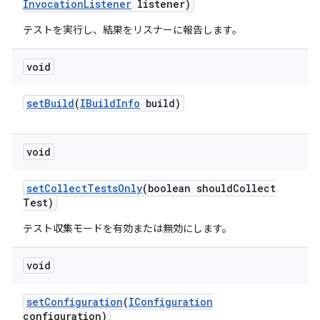
Invocation
Listener
listener)
テストを実行し、結果をリスナーに報告します。
void
set
Build
(
IBuild
Info
build)
void
set
Collect
Tests
Only
(boolean should
Collect
Test)
テスト収集モードを有効または無効にします。
void
set
Configuration
(
IConfiguration
configuration)