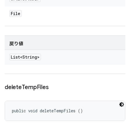
File
戻り値
List<String>
delete
Temp
Files
public void deleteTempFiles ()