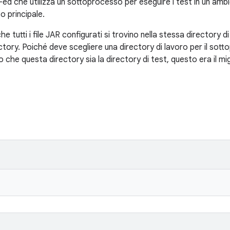
ed che utilizza un sottoprocesso per eseguire i test in un am
o principale.
tutti i file JAR configurati si trovino nella stessa directory di 
ctory. Poiché deve scegliere una directory di lavoro per il sot
 che questa directory sia la directory di test, questo era il 