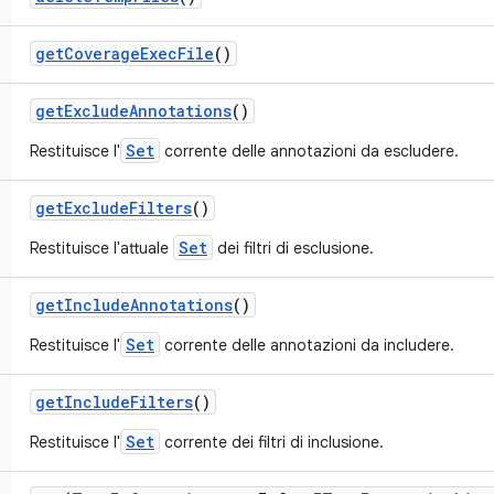
get
Coverage
Exec
File
()
get
Exclude
Annotations
()
Set
Restituisce l'
corrente delle annotazioni da escludere.
get
Exclude
Filters
()
Set
Restituisce l'attuale
dei filtri di esclusione.
get
Include
Annotations
()
Set
Restituisce l'
corrente delle annotazioni da includere.
get
Include
Filters
()
Set
Restituisce l'
corrente dei filtri di inclusione.