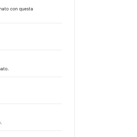
gnato con questa
nato.
.