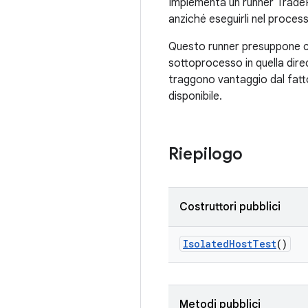
Implementa un runner TradeF
anziché eseguirli nel process
Questo runner presuppone che 
sottoprocesso in quella dire
traggono vantaggio dal fatto
disponibile.
Riepilogo
Costruttori pubblici
Isolated
Host
Test
()
Metodi pubblici