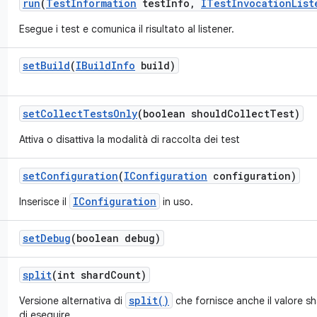
run
(
Test
Information
test
Info
,
ITest
Invocation
List
Esegue i test e comunica il risultato al listener.
set
Build
(
IBuild
Info
build)
set
Collect
Tests
Only
(boolean should
Collect
Test)
Attiva o disattiva la modalità di raccolta dei test
set
Configuration
(
IConfiguration
configuration)
IConfiguration
Inserisce il
in uso.
set
Debug
(boolean debug)
split
(int shard
Count)
split()
Versione alternativa di
che fornisce anche il valore s
di eseguire.