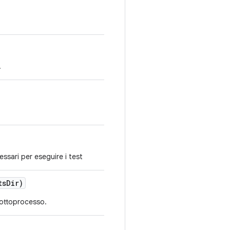
.
essari per eseguire i test
ts
Dir)
sottoprocesso.