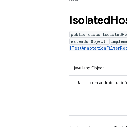
Isolated
Ho
public class IsolatedHo
extends Object
implem
ITestAnnotationFilterRe
java.lang.Object
↳
com.android.tradef