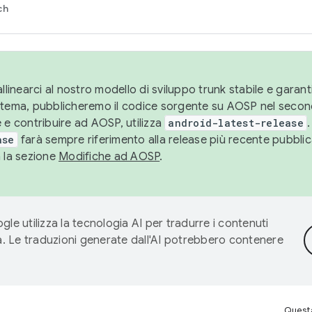
ch
llinearci al nostro modello di sviluppo trunk stabile e garantir
istema, pubblicheremo il codice sorgente su AOSP nel secon
 e contribuire ad AOSP, utilizza
android-latest-release
.
ase
farà sempre riferimento alla release più recente pubbli
a la sezione
Modifiche ad AOSP
.
gle utilizza la tecnologia AI per tradurre i contenuti
ta. Le traduzioni generate dall'AI potrebbero contenere
Questa