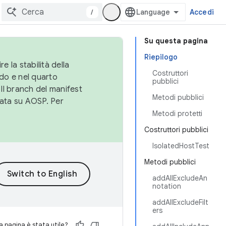
/
Accedi
Su questa pagina
Riepilogo
e la stabilità della
Costruttori
do e nel quarto
pubblici
 Il branch del manifest
Metodi pubblici
cata su AOSP. Per
Metodi protetti
Costruttori pubblici
IsolatedHostTest
Metodi pubblici
addAllExcludeAn
notation
addAllExcludeFilt
ers
 pagina è stata utile?