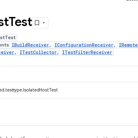
st
Test
stTest
ents
IBuildReceiver
,
IConfigurationReceiver
,
IRemote
ceiver
,
ITestCollector
,
ITestFilterReceiver
ed.testtype.IsolatedHostTest