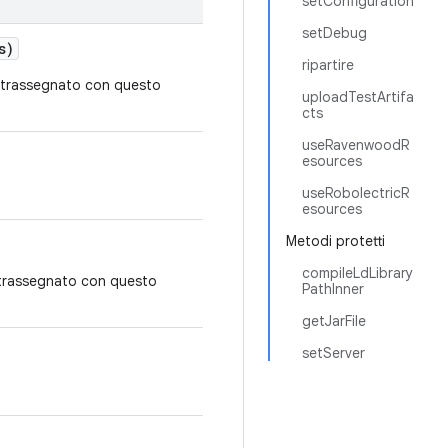
setConfiguration
setDebug
s)
ripartire
ontrassegnato con questo
uploadTestArtifa
cts
useRavenwoodR
esources
useRobolectricR
esources
Metodi protetti
compileLdLibrary
ntrassegnato con questo
PathInner
getJarFile
setServer