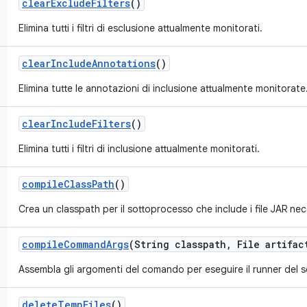
clear
Exclude
Filters
()
Elimina tutti i filtri di esclusione attualmente monitorati.
clear
Include
Annotations
()
Elimina tutte le annotazioni di inclusione attualmente monitorate
clear
Include
Filters
()
Elimina tutti i filtri di inclusione attualmente monitorati.
compile
Class
Path
()
Crea un classpath per il sottoprocesso che include i file JAR nec
compile
Command
Args
(String classpath
,
File artifac
Assembla gli argomenti del comando per eseguire il runner del 
delete
Temp
Files
()