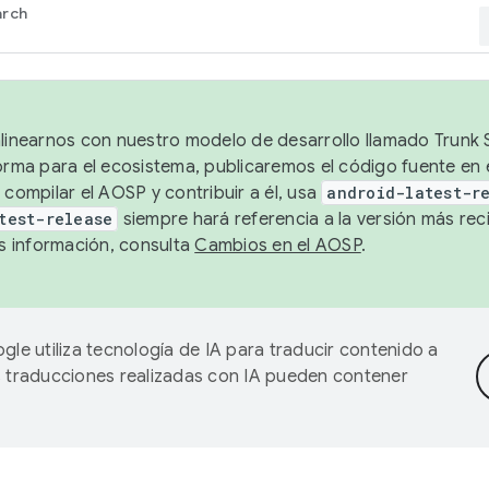
arch
alinearnos con nuestro modelo de desarrollo llamado Trunk S
forma para el ecosistema, publicaremos el código fuente en
 compilar el AOSP y contribuir a él, usa
android-latest-r
test-release
siempre hará referencia a la versión más reci
 información, consulta
Cambios en el AOSP
.
gle utiliza tecnología de IA para traducir contenido a
as traducciones realizadas con IA pueden contener