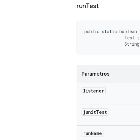
run
Test
public static boolean 
                Test j
                String
Parámetros
listener
junit
Test
run
Name