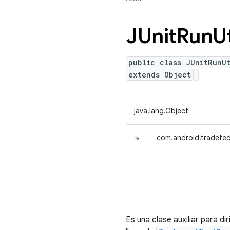
JUnit
Run
Ut
public class JUnitRunUt
extends Object
java.lang.Object
↳
com.android.tradefed.
Es una clase auxiliar para di