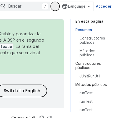
/
Acceder
En esta página
Resumen
table y garantizar la
Constructores
 el AOSP en el segundo
públicos
elease
. La rama del
Métodos
ente que se envió al
públicos
Constructores
públicos
JUnitRunUtil
Métodos públicos
runTest
runTest
runTest
¿Te resultó útil?