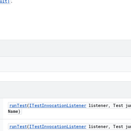
ult)
.
run
Test
(
ITest
Invocation
Listener
listener
,
Test ju
Name)
run
Test
(
ITest
Invocation
Listener
listener
,
Test ju