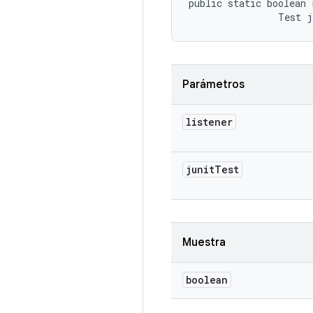
public static boolean 
                Test 
Parámetros
listener
junit
Test
Muestra
boolean