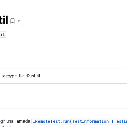
il
il
testtype.JUnitRunUtil
rigir una llamada
IRemoteTest.run(TestInformation,ITestI