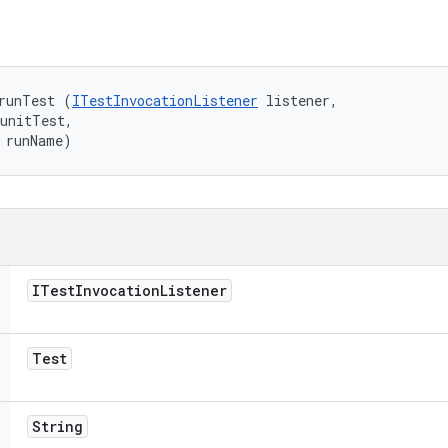
runTest (
ITestInvocationListener
 listener, 

unitTest, 

 runName)
ITest
Invocation
Listener
Test
String