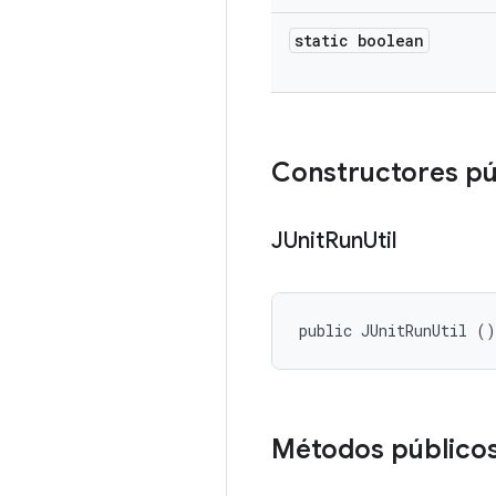
static boolean
Constructores pú
JUnit
Run
Util
public JUnitRunUtil ()
Métodos público