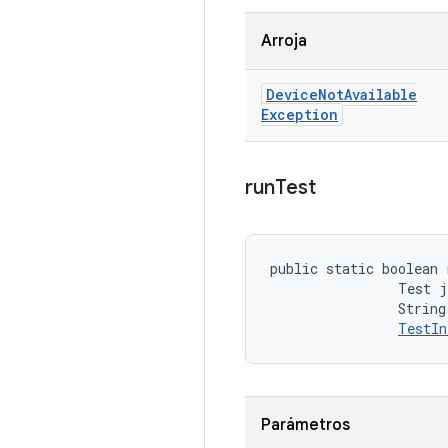
Arroja
Device
Not
Available
Exception
run
Test
public static boolean 
                Test j
                String
TestIn
Parámetros