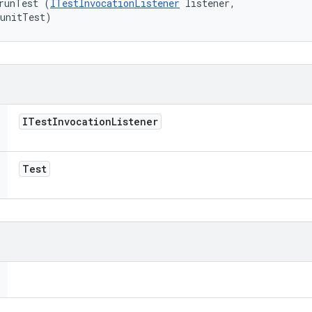
runTest (
ITestInvocationListener
 listener, 

junitTest)
ITest
Invocation
Listener
Test