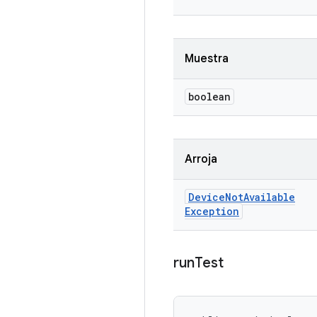
Muestra
boolean
Arroja
Device
Not
Available
Exception
run
Test