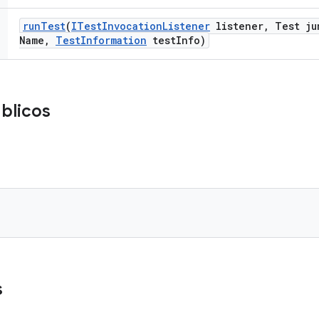
run
Test
(
ITest
Invocation
Listener
listener
,
Test ju
Name
,
Test
Information
test
Info)
blicos
s