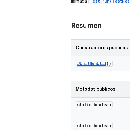
llamada
Test.run(TestRes
Resumen
Constructores públicos
JUnit
Run
Util
()
Métodos públicos
static boolean
static boolean