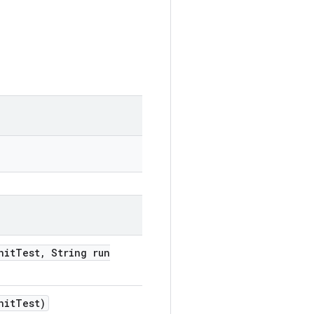
nit
Test
,
String run
nit
Test)