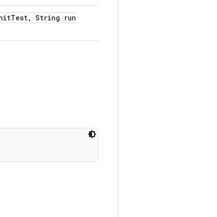
nit
Test
,
String run