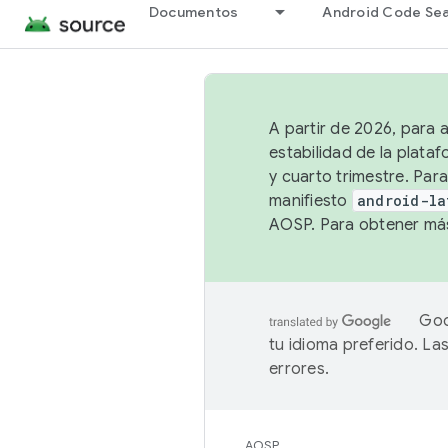
Documentos
Android Code Se
A partir de 2026, para 
estabilidad de la plata
y cuarto trimestre. Para
manifiesto
android-la
AOSP. Para obtener más
Goo
tu idioma preferido. L
errores.
AOSP