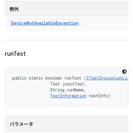
例外
Device
Not
Available
Exception
run
Test
public static boolean runTest (
ITestInvocationList
                Test junitTest, 

                String runName, 

TestInformation
 testInfo)
パラメータ