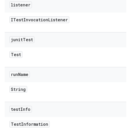
listener
ITest
Invocation
Listener
junit
Test
Test
run
Name
String
test
Info
Test
Information