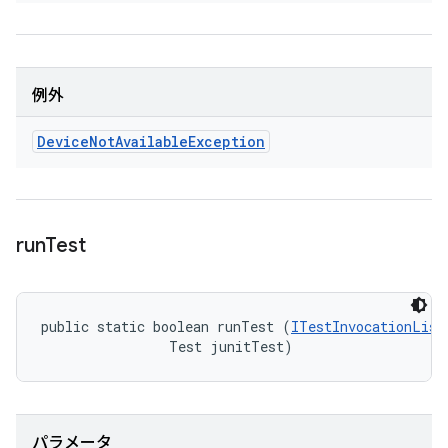
例外
Device
Not
Available
Exception
run
Test
public static boolean runTest (
ITestInvocationList
                Test junitTest)
パラメータ