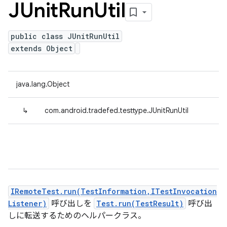
JUnit
Run
Util
public class JUnitRunUtil
extends Object
java.lang.Object
↳
com.android.tradefed.testtype.JUnitRunUtil
IRemoteTest.run(TestInformation,ITestInvocation
Listener)
呼び出しを
Test.run(TestResult)
呼び出
しに転送するためのヘルパークラス。