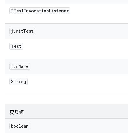
ITest
Invocation
Listener
junit
Test
Test
run
Name
String
戻り値
boolean