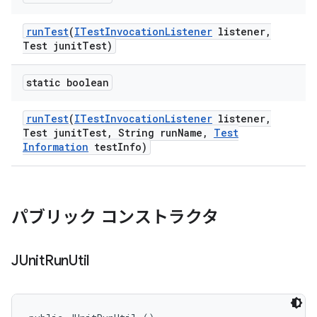
run
Test
(
ITest
Invocation
Listener
listener
,
Test junit
Test)
static boolean
run
Test
(
ITest
Invocation
Listener
listener
,
Test junit
Test
,
String run
Name
,
Test
Information
test
Info)
パブリック コンストラクタ
JUnit
Run
Util