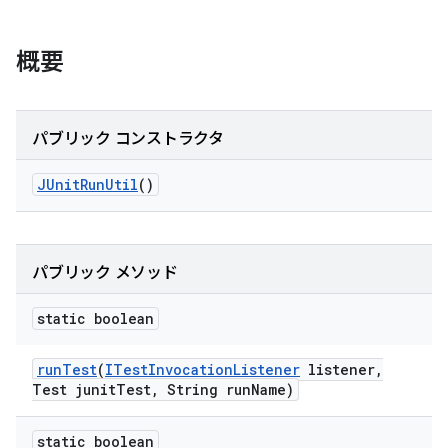
概要
パブリック コンストラクタ
JUnit
Run
Util
()
パブリック メソッド
static boolean
run
Test
(
ITest
Invocation
Listener
listener
,
Test junit
Test
,
String run
Name)
static boolean