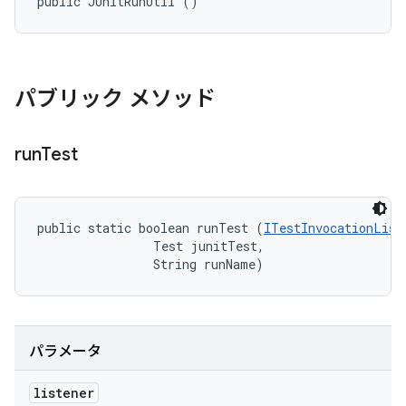
public JUnitRunUtil ()
パブリック メソッド
run
Test
public static boolean runTest (
ITestInvocationList
                Test junitTest, 

                String runName)
パラメータ
listener