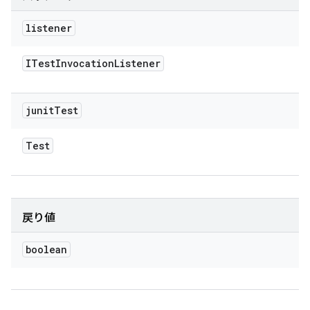
listener
ITest
Invocation
Listener
junit
Test
Test
戻り値
boolean