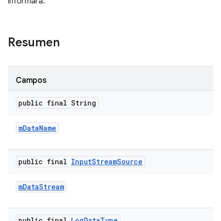
informará.
Resumen
Campos
public final String
m
Data
Name
public final
Input
Stream
Source
m
Data
Stream
public final
Log
Data
Type