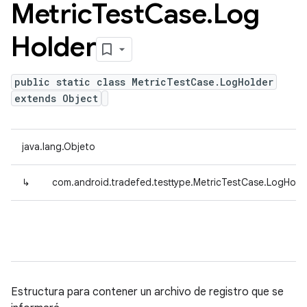
Metric
Test
Case
.
Log
Holder
public static class MetricTestCase.LogHolder
extends Object
java.lang.Objeto
↳
com.android.tradefed.testtype.MetricTestCase.LogHold
Estructura para contener un archivo de registro que se