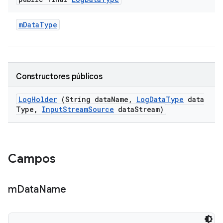
m
Data
Type
Constructores públicos
Log
Holder
(String data
Name
,
Log
Data
Type
data
Type
,
Input
Stream
Source
data
Stream)
Campos
m
Data
Name