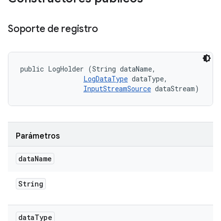
Soporte de registro
public LogHolder (String dataName, 

LogDataType
 dataType, 

InputStreamSource
 dataStream)
Parámetros
data
Name
String
data
Type