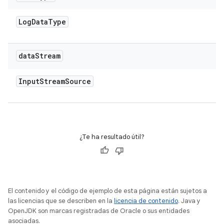
Log
Data
Type
data
Stream
Input
Stream
Source
¿Te ha resultado útil?
El contenido y el código de ejemplo de esta página están sujetos a
las licencias que se describen en la
licencia de contenido
. Java y
OpenJDK son marcas registradas de Oracle o sus entidades
asociadas.