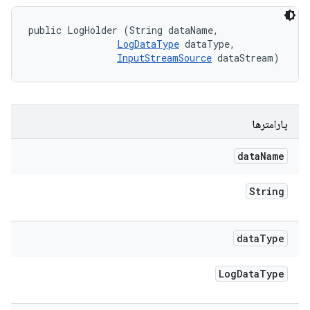
public LogHolder (String dataName, 

LogDataType
 dataType, 

InputStreamSource
 dataStream)
پارامترها
data
Name
String
data
Type
Log
Data
Type