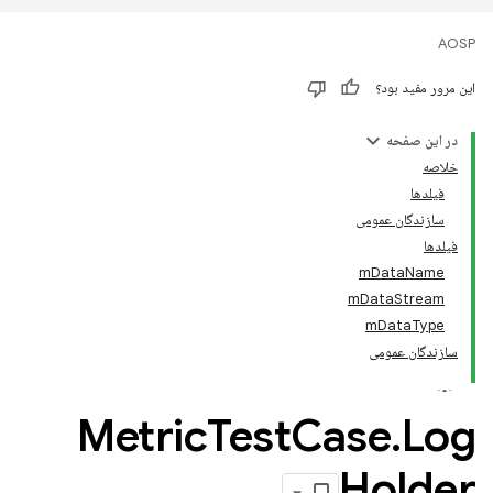
AOSP
این مرور مفید بود؟
در این صفحه
خلاصه
فیلدها
سازندگان عمومی
فیلدها
mDataName
mDataStream
mDataType
سازندگان عمومی
Metric
Test
Case
.
Log
Holder