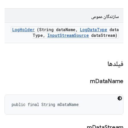
سازندگان عمومی
Log
Holder
(String data
Name
,
Log
Data
Type
data
Type
,
Input
Stream
Source
data
Stream)
فیلدها
m
Data
Name
public final String mDataName
m
Data
Stream