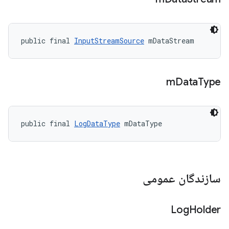
public final 
InputStreamSource
 mDataStream
m
Data
Type
public final 
LogDataType
 mDataType
سازندگان عمومی
Log
Holder