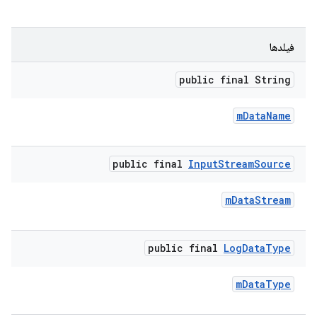
فیلدها
public final String
m
Data
Name
public final
Input
Stream
Source
m
Data
Stream
public final
Log
Data
Type
m
Data
Type