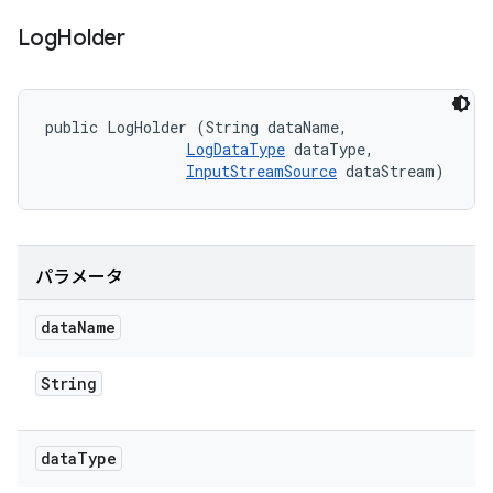
Log
Holder
public LogHolder (String dataName, 

LogDataType
 dataType, 

InputStreamSource
 dataStream)
パラメータ
data
Name
String
data
Type