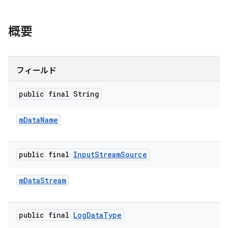
概要
フィールド
public final String
m
Data
Name
public final
Input
Stream
Source
m
Data
Stream
public final
Log
Data
Type