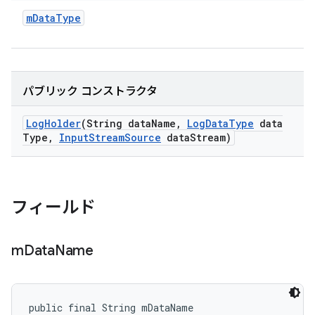
m
Data
Type
パブリック コンストラクタ
Log
Holder
(String data
Name
,
Log
Data
Type
data
Type
,
Input
Stream
Source
data
Stream)
フィールド
m
Data
Name
public final String mDataName