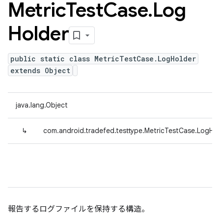
Metric
Test
Case
.
Log
Holder
public static class MetricTestCase.LogHolder
extends Object
java.lang.Object
↳
com.android.tradefed.testtype.MetricTestCase.LogHol
報告するログファイルを保持する構造。