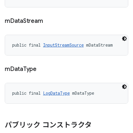
m
Data
Stream
public final 
InputStreamSource
 mDataStream
m
Data
Type
public final 
LogDataType
 mDataType
パブリック コンストラクタ