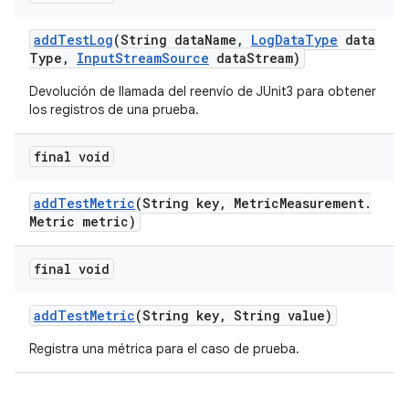
add
Test
Log
(String data
Name
,
Log
Data
Type
data
Type
,
Input
Stream
Source
data
Stream)
Devolución de llamada del reenvío de JUnit3 para obtener
los registros de una prueba.
final void
add
Test
Metric
(String key
,
Metric
Measurement
.
Metric metric)
final void
add
Test
Metric
(String key
,
String value)
Registra una métrica para el caso de prueba.