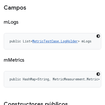
Campos
m
Logs
public List<
MetricTestCase.LogHolder
> mLogs
m
Metrics
public HashMap<String, MetricMeasurement.Metric> m
Constructores públicos