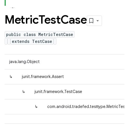
Metric
Test
Case
public class MetricTestCase
extends TestCase
java.lang.Object
↳
junit.framework.Assert
↳
junit.framework.TestCase
↳
com.android.tradefed.testtype.MetricTest