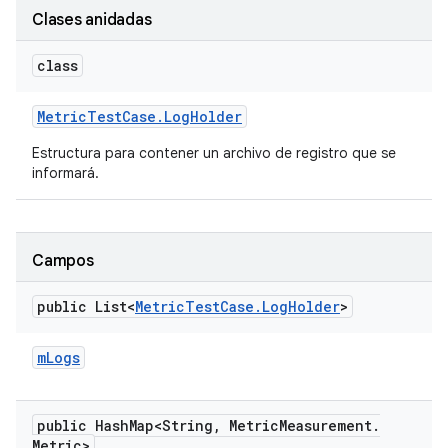
Clases anidadas
class
Metric
Test
Case
.
Log
Holder
Estructura para contener un archivo de registro que se
informará.
Campos
public List<
Metric
Test
Case
.
Log
Holder
>
m
Logs
public Hash
Map<String
,
Metric
Measurement
.
Metric>