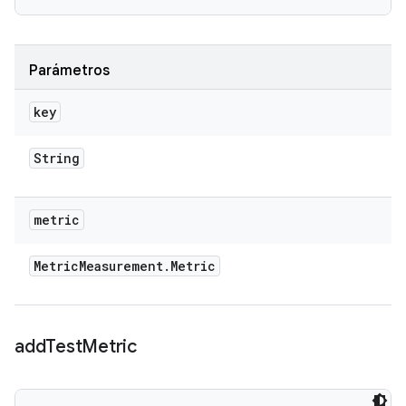
Parámetros
key
String
metric
Metric
Measurement
.
Metric
add
Test
Metric