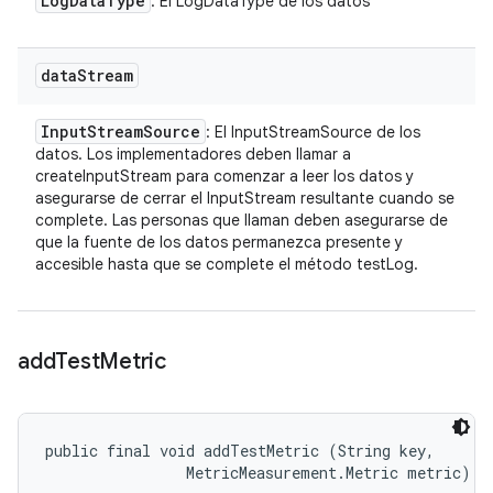
Log
Data
Type
: El LogDataType de los datos
data
Stream
Input
Stream
Source
: El InputStreamSource de los
datos. Los implementadores deben llamar a
createInputStream para comenzar a leer los datos y
asegurarse de cerrar el InputStream resultante cuando se
complete. Las personas que llaman deben asegurarse de
que la fuente de los datos permanezca presente y
accesible hasta que se complete el método testLog.
add
Test
Metric
public final void addTestMetric (String key, 

                MetricMeasurement.Metric metric)