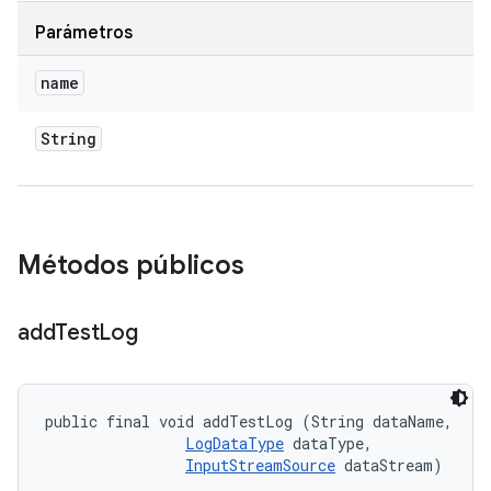
Parámetros
name
String
Métodos públicos
add
Test
Log
public final void addTestLog (String dataName, 

LogDataType
 dataType, 

InputStreamSource
 dataStream)