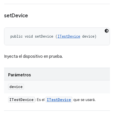
set
Device
public void setDevice (
ITestDevice
 device)
Inyecta el dispositivo en prueba.
Parámetros
device
ITest
Device
ITest
Device
: Es el
que se usará.