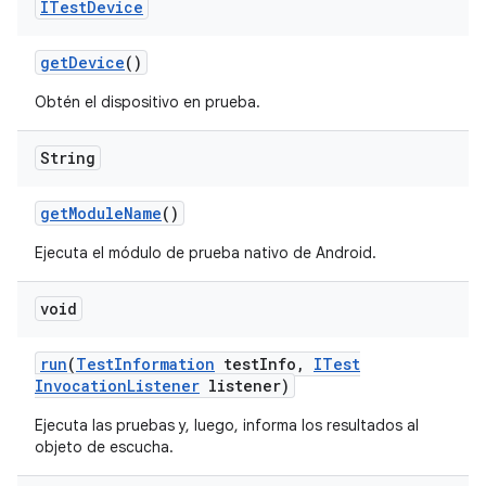
ITest
Device
get
Device
()
Obtén el dispositivo en prueba.
String
get
Module
Name
()
Ejecuta el módulo de prueba nativo de Android.
void
run
(
Test
Information
test
Info
,
ITest
Invocation
Listener
listener)
Ejecuta las pruebas y, luego, informa los resultados al
objeto de escucha.