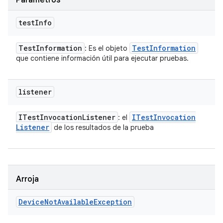
Parámetros
test
Info
Test
Information
Test
Information
: Es el objeto
que contiene información útil para ejecutar pruebas.
listener
ITest
Invocation
Listener
ITest
Invocation
: el
Listener
de los resultados de la prueba
Arroja
Device
Not
Available
Exception