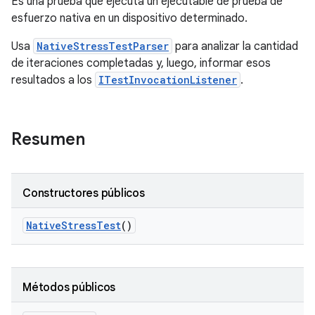
Es una prueba que ejecuta un ejecutable de prueba de
esfuerzo nativa en un dispositivo determinado.
Usa
NativeStressTestParser
para analizar la cantidad
de iteraciones completadas y, luego, informar esos
resultados a los
ITestInvocationListener
.
Resumen
Constructores públicos
Native
Stress
Test
()
Métodos públicos