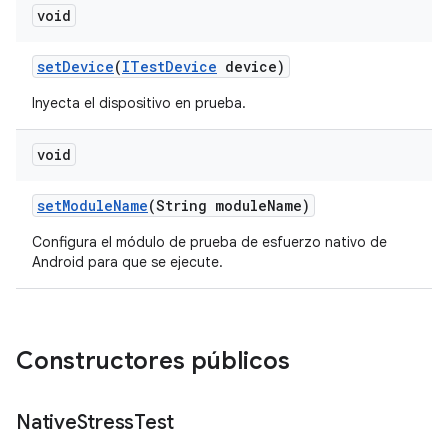
void
set
Device
(
ITest
Device
device)
Inyecta el dispositivo en prueba.
void
set
Module
Name
(String module
Name)
Configura el módulo de prueba de esfuerzo nativo de
Android para que se ejecute.
Constructores públicos
Native
Stress
Test