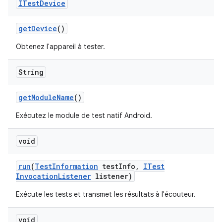
ITest
Device
get
Device
()
Obtenez l'appareil à tester.
String
get
Module
Name
()
Exécutez le module de test natif Android.
void
run
(
Test
Information
test
Info
,
ITest
Invocation
Listener
listener)
Exécute les tests et transmet les résultats à l'écouteur.
void