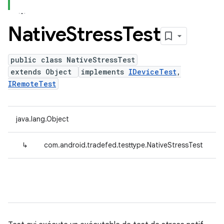
Native
Stress
Test
public class NativeStressTest
extends Object
implements
IDeviceTest
,
IRemoteTest
java.lang.Object
↳
com.android.tradefed.testtype.NativeStressTest