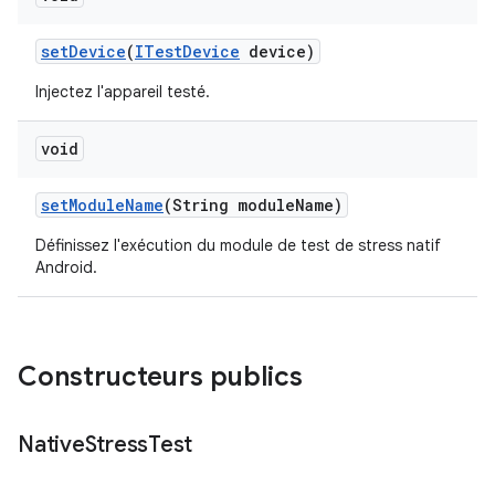
set
Device
(
ITest
Device
device)
Injectez l'appareil testé.
void
set
Module
Name
(String module
Name)
Définissez l'exécution du module de test de stress natif
Android.
Constructeurs publics
Native
Stress
Test