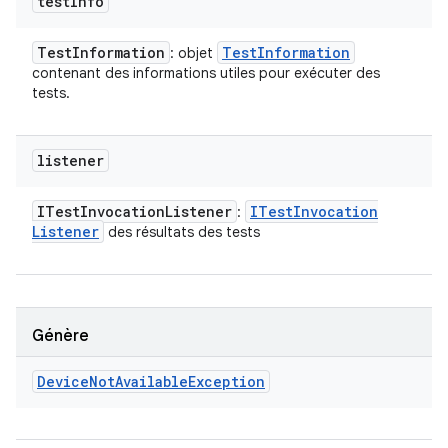
test
Info
Test
Information
Test
Information
: objet
contenant des informations utiles pour exécuter des
tests.
listener
ITest
Invocation
Listener
ITest
Invocation
:
Listener
des résultats des tests
Génère
Device
Not
Available
Exception