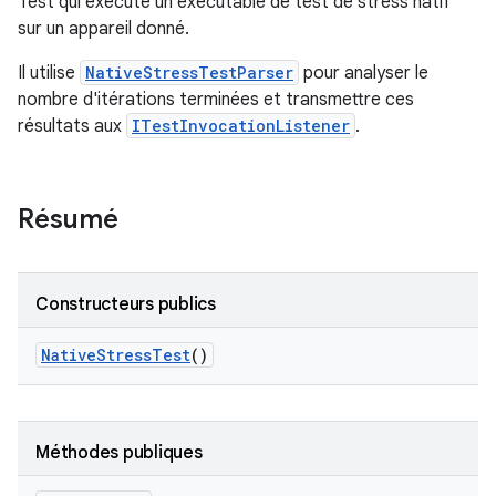
Test qui exécute un exécutable de test de stress natif
sur un appareil donné.
Il utilise
NativeStressTestParser
pour analyser le
nombre d'itérations terminées et transmettre ces
résultats aux
ITestInvocationListener
.
Résumé
Constructeurs publics
Native
Stress
Test
()
Méthodes publiques