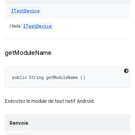
ITest
Device
ITest
Device
l'/le/la
get
Module
Name
public String getModuleName ()
Exécutez le module de test natif Android.
Renvoie