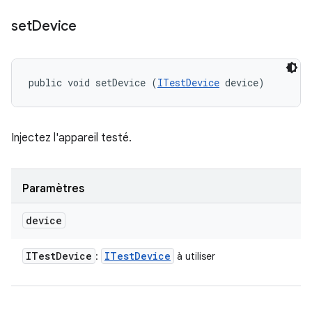
set
Device
public void setDevice (
ITestDevice
 device)
Injectez l'appareil testé.
Paramètres
device
ITest
Device
ITest
Device
:
à utiliser