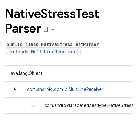
Native
Stress
Test
Parser
public class NativeStressTestParser
extends
MultiLineReceiver
java.lang.Object
↳
com.android.ddmlib.MultiLineReceiver
↳
com.android.tradefed.testtype.NativeStressTe