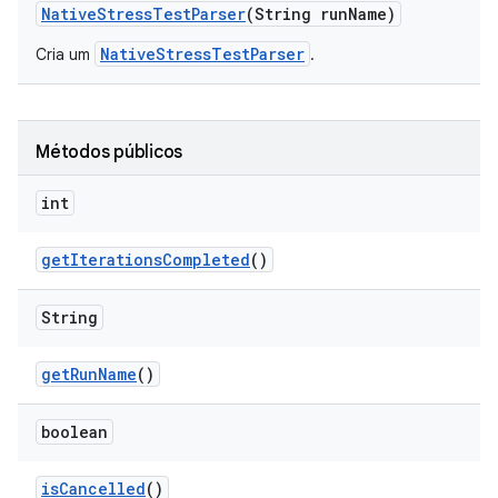
Native
Stress
Test
Parser
(String run
Name)
NativeStressTestParser
Cria um
.
Métodos públicos
int
get
Iterations
Completed
()
String
get
Run
Name
()
boolean
is
Cancelled
()