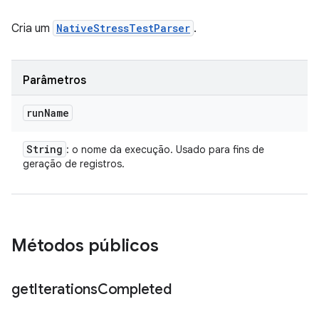
Cria um
NativeStressTestParser
.
Parâmetros
run
Name
String
: o nome da execução. Usado para fins de
geração de registros.
Métodos públicos
get
Iterations
Completed