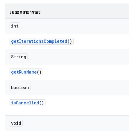
เมธอดสาธารณะ
int
get
Iterations
Completed
()
String
get
Run
Name
()
boolean
is
Cancelled
()
void