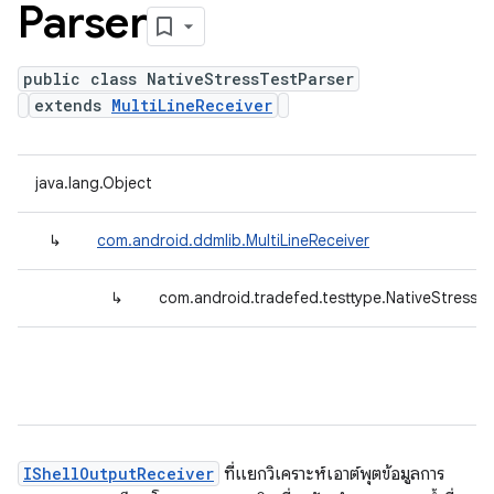
Parser
public class NativeStressTestParser
extends
MultiLineReceiver
java.lang.Object
↳
com.android.ddmlib.MultiLineReceiver
↳
com.android.tradefed.testtype.NativeStressTe
IShellOutputReceiver
ที่แยกวิเคราะห์เอาต์พุตข้อมูลการ