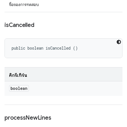
ชื่อของการทดสอบ
is
Cancelled
public boolean isCancelled ()
คิกรีเทิร์น
boolean
process
New
Lines