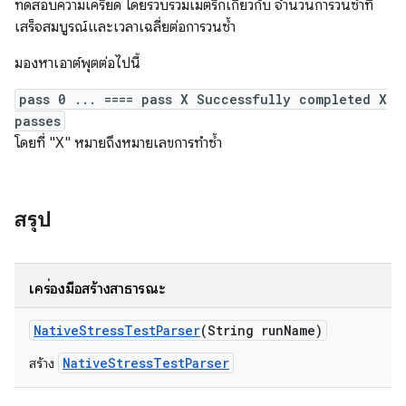
ทดสอบความเครียด โดยรวบรวมเมตริกเกี่ยวกับ จำนวนการวนซ้ำที่
เสร็จสมบูรณ์และเวลาเฉลี่ยต่อการวนซ้ำ
มองหาเอาต์พุตต่อไปนี้
pass 0 ... ==== pass X Successfully completed X
passes
โดยที่ "X" หมายถึงหมายเลขการทำซ้ำ
สรุป
เครื่องมือสร้างสาธารณะ
Native
Stress
Test
Parser
(String run
Name)
NativeStressTestParser
สร้าง