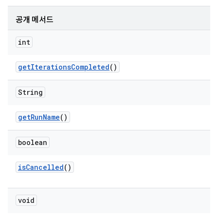
공개 메서드
int
get
Iterations
Completed
()
String
get
Run
Name
()
boolean
is
Cancelled
()
void