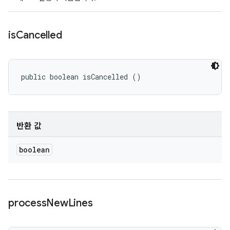
is
Cancelled
public boolean isCancelled ()
반환 값
boolean
process
New
Lines