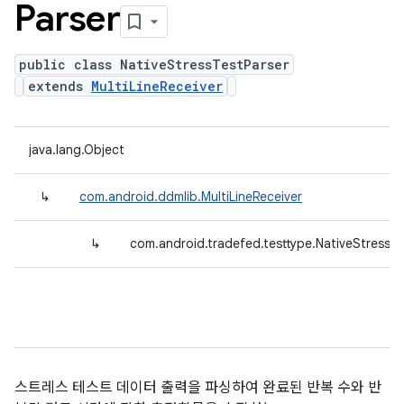
Parser
public class NativeStressTestParser
extends
MultiLineReceiver
java.lang.Object
↳
com.android.ddmlib.MultiLineReceiver
↳
com.android.tradefed.testtype.NativeStressTe
스트레스 테스트 데이터 출력을 파싱하여 완료된 반복 수와 반