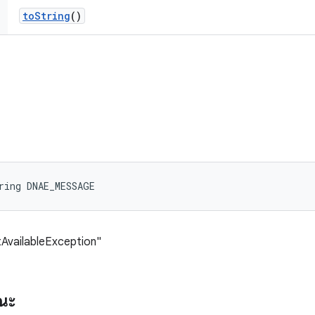
to
String
()
ring DNAE_MESSAGE
tAvailableException"
รณะ