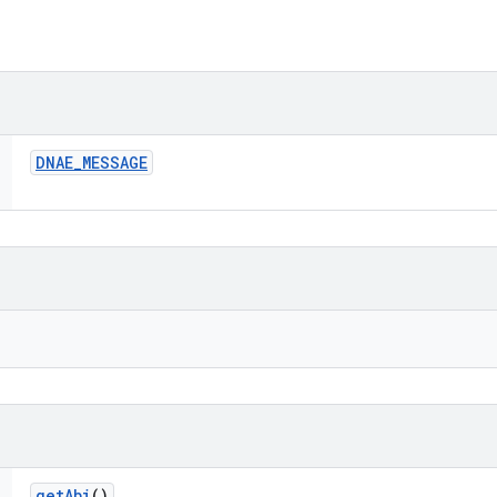
DNAE
_
MESSAGE
get
Abi
()