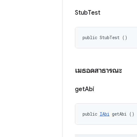
Stub
Test
public StubTest ()
เมธอดสาธารณะ
get
Abi
public 
IAbi
 getAbi ()