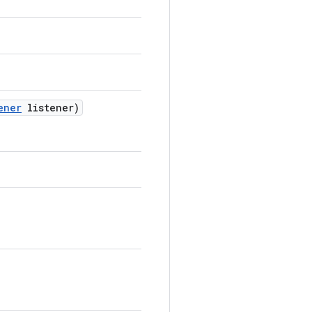
ener
listener)