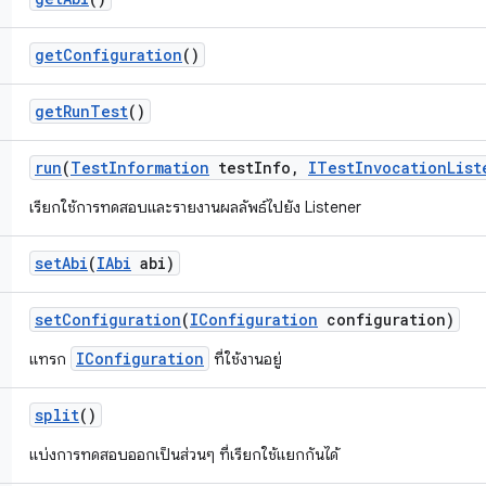
get
Configuration
()
get
Run
Test
()
run
(
Test
Information
test
Info
,
ITest
Invocation
List
เรียกใช้การทดสอบและรายงานผลลัพธ์ไปยัง Listener
set
Abi
(
IAbi
abi)
set
Configuration
(
IConfiguration
configuration)
IConfiguration
แทรก
ที่ใช้งานอยู่
split
()
แบ่งการทดสอบออกเป็นส่วนๆ ที่เรียกใช้แยกกันได้