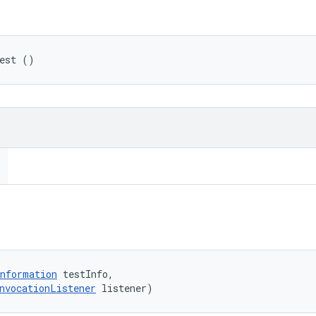
Test ()
nformation
 testInfo, 

nvocationListener
 listener)