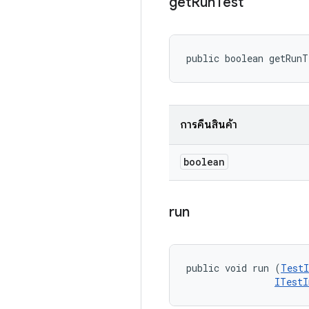
get
Run
Test
public boolean getRun
การคืนสินค้า
boolean
run
public void run (
TestI
ITestI