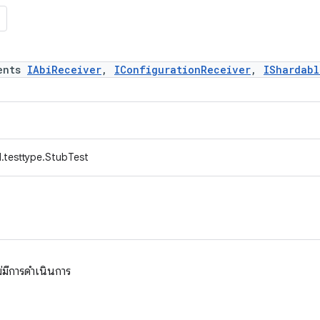
ents
IAbiReceiver
,
IConfigurationReceiver
,
IShardabl
.testtype.StubTest
่มีการดำเนินการ