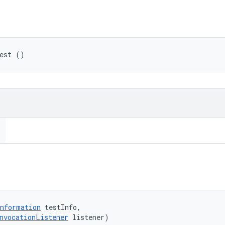
Test ()
nformation
 testInfo, 

nvocationListener
 listener)