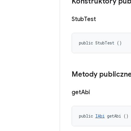
Konstruktory pub
Stub
Test
public StubTest ()
Metody publiczn
get
Abi
public 
IAbi
 getAbi ()