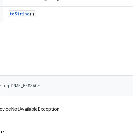
to
String
()
ring DNAE_MESSAGE
eviceNotAvailableException"