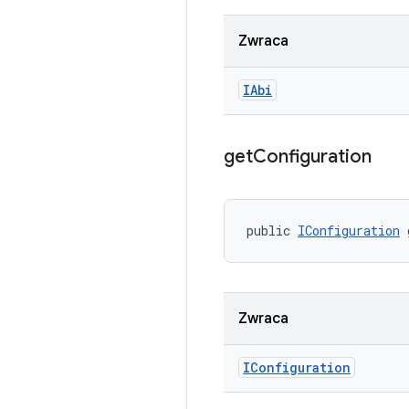
Zwraca
IAbi
get
Configuration
public 
IConfiguration
 
Zwraca
IConfiguration