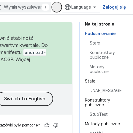
/
Zaloguj się
Na tej stronie
Podsumowanie
wnić stabilność
Stałe
zwartym kwartale. Do
 manifestu
android-
Konstruktory
publiczne
 AOSP. Więcej
Metody
publiczne
Stałe
DNAE_MESSAGE
Konstruktory
publiczne
StubTest
Metody publiczne
kazówki były pomocne?