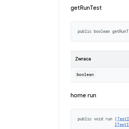
get
Run
Test
public boolean getRun
Zwraca
boolean
home run
public void run (
TestI
ITestI