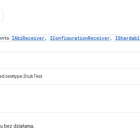
ents
IAbiReceiver
,
IConfigurationReceiver
,
IShardabl
ed.testtype.StubTest
 bez działania.