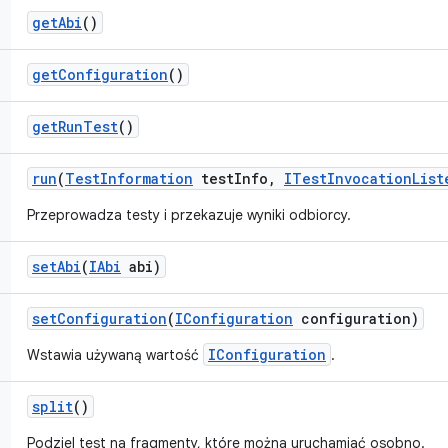
get
Abi
()
get
Configuration
()
get
Run
Test
()
run
(
Test
Information
test
Info
,
ITest
Invocation
List
Przeprowadza testy i przekazuje wyniki odbiorcy.
set
Abi
(
IAbi
abi)
set
Configuration
(
IConfiguration
configuration)
IConfiguration
Wstawia używaną wartość
.
split
()
Podziel test na fragmenty, które można uruchamiać osobno.