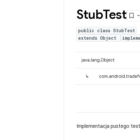
Stub
Test
public class StubTest
extends Object
implem
java.lang.Object
↳
com.android.tradef
Implementacja pustego testu