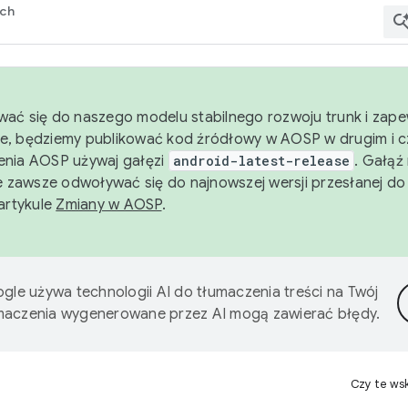
rch
wać się do naszego modelu stabilnego rozwoju trunk i zape
e, będziemy publikować kod źródłowy w AOSP w drugim i c
enia AOSP używaj gałęzi
android-latest-release
. Gałąź
 zawsze odwoływać się do najnowszej wersji przesłanej do
 artykule
Zmiany w AOSP
.
gle używa technologii AI do tłumaczenia treści na Twój
umaczenia wygenerowane przez AI mogą zawierać błędy.
Czy te ws