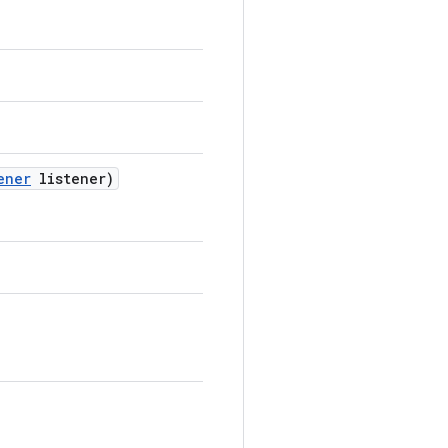
ener
listener)