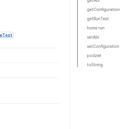
getAbi
getConfiguration
getRunTest
home run
eTest
setAbi
setConfiguration
podziel
toString