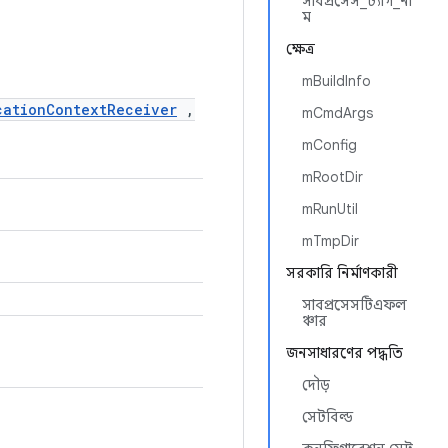
সাবপ্রসেস_ট্যাগ_না
ম
ক্ষেত্র
mBuildInfo
cationContextReceiver
,
mCmdArgs
mConfig
mRootDir
mRunUtil
mTmpDir
সরকারি নির্মাণকারী
সাবপ্রসেসটিএফল
ঞ্চার
জনসাধারণের পদ্ধতি
দৌড়
সেটবিল্ড