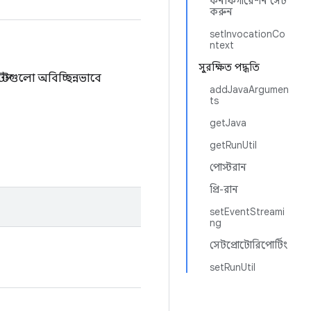
কনফিগারেশন সেট
করুন
setInvocationCo
ntext
সুরক্ষিত পদ্ধতি
্টগুলো অবিচ্ছিন্নভাবে
addJavaArgumen
ts
getJava
getRunUtil
পোস্টরান
প্রি-রান
setEventStreami
ng
সেটপ্রোটোরিপোর্টিং
setRunUtil