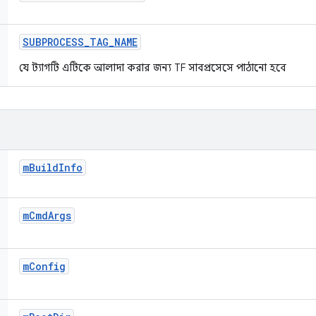
SUBPROCESS
_
TAG
_
NAME
যে ট্যাগটি এটিকে আলাদা করার জন্য TF সাবপ্রসেসে পাঠানো হবে
m
Build
Info
m
Cmd
Args
m
Config