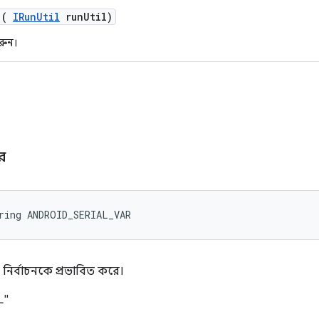
(
IRun
Util
run
Util)
রুন।
র
ring ANDROID_SERIAL_VAR
নির্বাচনকে প্রভাবিত করে।
L"