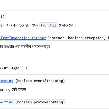
()
IRunUtil
্ডের জন্য ব্যবহৃত হবে এমন
ফেরত দেয়।
ITest
Invocation
Listener
listener
,
boolean exception
,
l
েষ হওয়ার পর করণীয় পদক্ষেপসমূহ।
 আগে প্রস্তুতি নিন।
reaming
(boolean event
Streaming)
eaming সেট করুন।
porting
(boolean proto
Reporting)