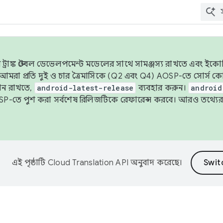
াঙ্ক স্টেবল ডেভেলপমেন্ট মডেলের সাথে সামঞ্জস্য রাখতে এবং ইকোসিস্ট
ে, আমরা প্রতি দুই ও চার ত্রৈমাসিকে (Q2 এবং Q4) AOSP-তে সোর্স
ান রাখতে,
android-latest-release
ব্যবহার করুন।
android
বদা AOSP-তে পুশ করা সর্বশেষ রিলিজটিকে রেফারেন্স করবে। আরও তথ্যের
এই পৃষ্ঠাটি
Cloud Translation API
অনুবাদ করেছে।