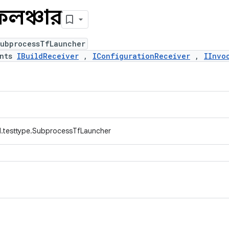
এফলঞ্চার
SubprocessTfLauncher
ents
IBuildReceiver
,
IConfigurationReceiver
,
IInvo
d.testtype.SubprocessTfLauncher