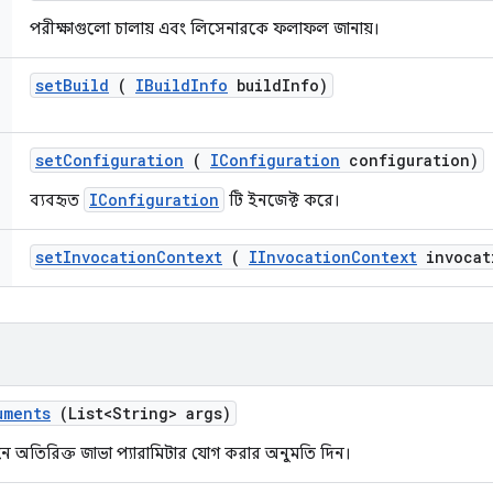
পরীক্ষাগুলো চালায় এবং লিসেনারকে ফলাফল জানায়।
set
Build
(
IBuild
Info
build
Info)
set
Configuration
(
IConfiguration
configuration)
IConfiguration
ব্যবহৃত
টি ইনজেক্ট করে।
set
Invocation
Context
(
IInvocation
Context
invocat
uments
(List<String> args)
ানে অতিরিক্ত জাভা প্যারামিটার যোগ করার অনুমতি দিন।