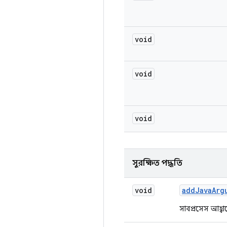
void
void
void
সুরক্ষিত পদ্ধতি
void
add
Java
Arg
সাবপ্রসেস আহ্ব