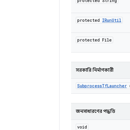
protected String
protected
IRun
Util
protected File
সরকারি নির্মাণকারী
Subprocess
Tf
Launcher
জনসাধারণের পদ্ধতি
void