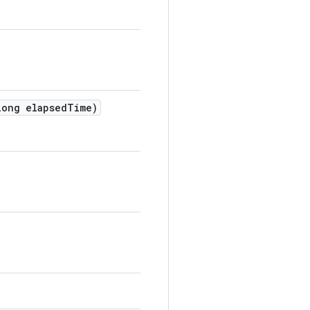
ong elapsed
Time)