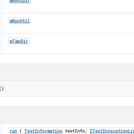
m
Root
Dir
m
Run
Util
m
Tmp
Dir
()
run
(
Test
Information
test
Info
,
ITest
Invocation
Li