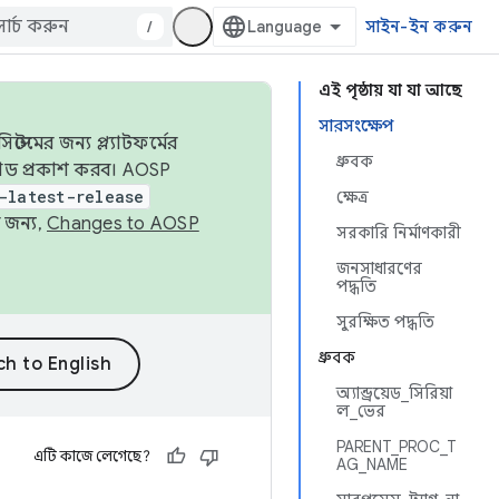
/
সাইন-ইন করুন
এই পৃষ্ঠায় যা যা আছে
সারসংক্ষেপ
েমের জন্য প্ল্যাটফর্মের
ধ্রুবক
 কোড প্রকাশ করব। AOSP
-latest-release
ক্ষেত্র
 জন্য,
Changes to AOSP
সরকারি নির্মাণকারী
জনসাধারণের
পদ্ধতি
সুরক্ষিত পদ্ধতি
ধ্রুবক
অ্যান্ড্রয়েড_সিরিয়া
ল_ভের
PARENT_PROC_T
এটি কাজে লেগেছে?
AG_NAME