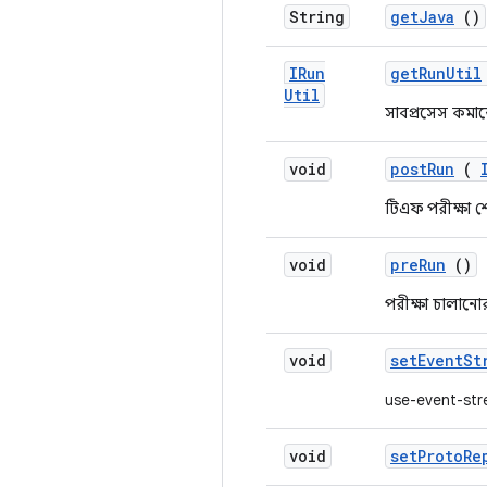
String
get
Java
()
IRun
get
Run
Util
Util
সাবপ্রসেস কমান
void
post
Run
(
টিএফ পরীক্ষা শ
void
pre
Run
()
পরীক্ষা চালানোর
void
set
Event
St
use-event-str
void
set
Proto
Re