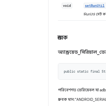
void
set
Run
Util
IRunUtil সেট ক
ধ্রুবক
অ্যান্ড্রয়েড
_
সিরিয়াল
_
ভে
public static final St
পরিবেশগত ভেরিয়েবল যা adb 
ধ্রুবক মান: "ANDROID_SERIA