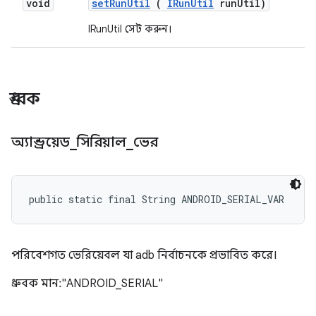
void
set
Run
Util
(
IRun
Util
run
Util)
IRunUtil সেট করুন।
ধ্রুবক
অ্যান্ড্রয়েড
_
সিরিয়াল
_
ভের
public static final String ANDROID_SERIAL_VAR
পরিবেশগত ভেরিয়েবল যা adb নির্বাচনকে প্রভাবিত করে।
ধ্রুবক মান: "ANDROID_SERIAL"