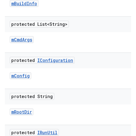
m
Build
Info
protected List<String>
m
Cmd
Args
protected
IConfiguration
m
Config
protected String
m
Root
Dir
protected
IRun
Util