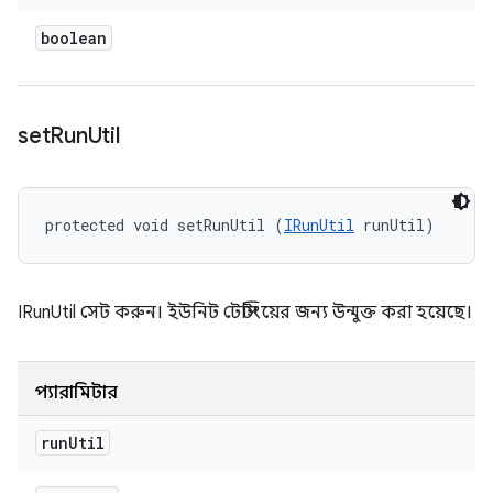
boolean
set
Run
Util
protected void setRunUtil (
IRunUtil
 runUtil)
IRunUtil সেট করুন। ইউনিট টেস্টিংয়ের জন্য উন্মুক্ত করা হয়েছে।
প্যারামিটার
run
Util