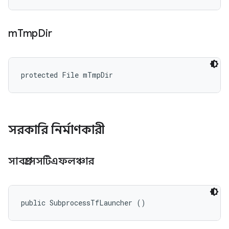
m
Tmp
Dir
protected File mTmpDir
সরকারি নির্মাণকারী
সাবপ্রসেসটিএফলঞ্চার
public SubprocessTfLauncher ()