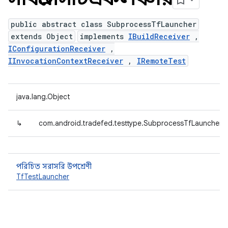
public abstract class SubprocessTfLauncher
extends Object
implements
IBuildReceiver
,
IConfigurationReceiver
,
IInvocationContextReceiver
,
IRemoteTest
java.lang.Object
↳
com.android.tradefed.testtype.SubprocessTfLauncher
পরিচিত সরাসরি উপশ্রেণী
TfTestLauncher