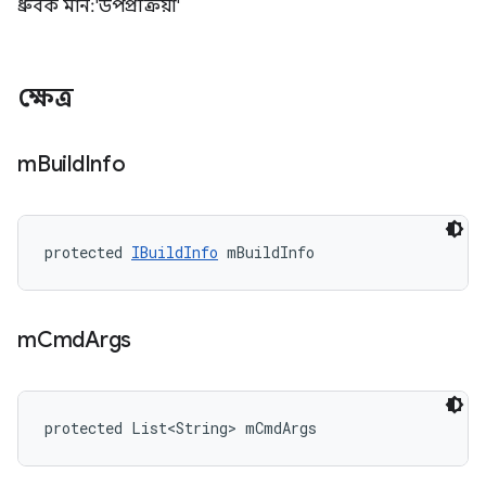
ধ্রুবক মান: 'উপপ্রক্রিয়া'
ক্ষেত্র
m
Build
Info
protected 
IBuildInfo
 mBuildInfo
m
Cmd
Args
protected List<String> mCmdArgs