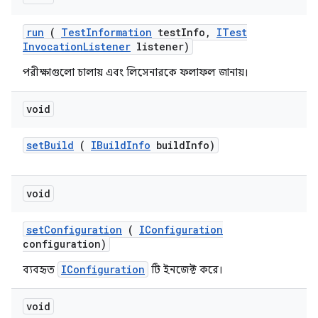
run
(
Test
Information
test
Info
,
ITest
Invocation
Listener
listener)
পরীক্ষাগুলো চালায় এবং লিসেনারকে ফলাফল জানায়।
void
set
Build
(
IBuild
Info
build
Info)
void
set
Configuration
(
IConfiguration
configuration)
IConfiguration
ব্যবহৃত
টি ইনজেক্ট করে।
void