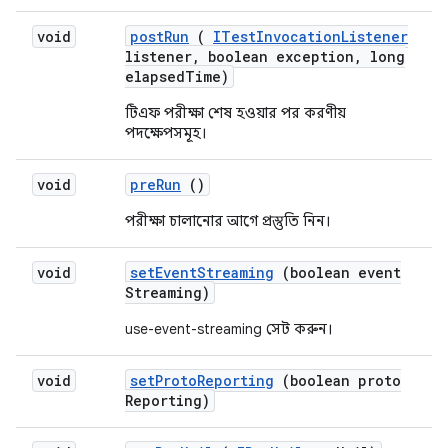
void
post
Run
(
ITest
Invocation
Listener
listener
,
boolean exception
,
long
elapsed
Time)
টিএফ পরীক্ষা শেষ হওয়ার পর করণীয়
পদক্ষেপসমূহ।
void
pre
Run
()
পরীক্ষা চালানোর আগে প্রস্তুতি নিন।
void
set
Event
Streaming
(boolean event
Streaming)
use-event-streaming সেট করুন।
void
set
Proto
Reporting
(boolean proto
Reporting)