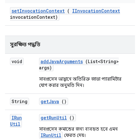
set
Invocation
Context
(
IInvocation
Context
invocation
Context)
সুরক্ষিত পদ্ধতি
void
add
Java
Arguments
(List<String>
args)
সাবপ্রসেস আহ্বানে অতিরিক্ত জাভা প্যারামিটার
যোগ করার অনুমতি দিন।
String
get
Java
()
IRun
get
Run
Util
()
Util
সাবপ্রসেস কমান্ডের জন্য ব্যবহৃত হবে এমন
IRunUtil
ফেরত দেয়।