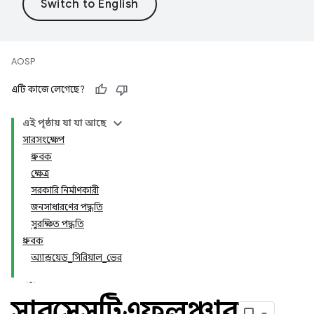
AOSP
এটি কাজে লেগেছে?
এই পৃষ্ঠায় যা যা আছে
সারসংক্ষেপ
ধ্রুবক
ক্ষেত্র
সরকারি নির্মাণকারী
জনসাধারণের পদ্ধতি
সুরক্ষিত পদ্ধতি
ধ্রুবক
অ্যান্ড্রয়েড_সিরিয়াল_ভের
সাবপ্রসেসটিএফলঞ্চার