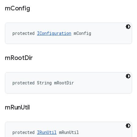
m
Config
protected 
IConfiguration
 mConfig
m
Root
Dir
protected String mRootDir
m
Run
Util
protected 
IRunUtil
 mRunUtil