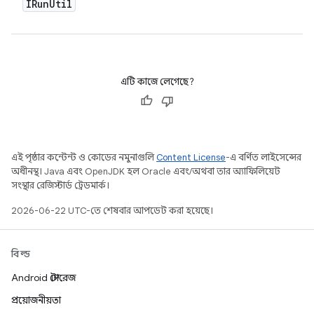
IRun
Util
এটি কাজে লেগেছে?
এই পৃষ্ঠার কন্টেন্ট ও কোডের নমুনাগুলি
Content License
-এ বর্ণিত লাইসেন্সের
অধীনস্থ। Java এবং OpenJDK হল Oracle এবং/অথবা তার অ্যাফিলিয়েট
সংস্থার রেজিস্টার্ড ট্রেডমার্ক।
2026-06-22 UTC-তে শেষবার আপডেট করা হয়েছে।
বিল্ড
Android স্টোরেজ
প্রয়োজনীয়তা