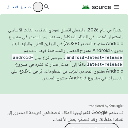
تسجيل الدخول
اعتبارًا من عام 2026، ولضمان اتّساق نموذج التطوير الثابت الأساسي
واستقرار المنصة في النظام المتكامل، سننشر رمز المصدر في مشروع
Android مفتوح المصدر (AOSP) في الربعَين الثاني والرابع. لبناء
مشروع Android مفتوح المصدر والمساهمة فيه، استخدِم
android-latest-release
. سيشير فرع بيان
android-
latest-release
دائمًا إلى أحدث إصدار تم نشره في مشروع
Android مفتوح المصدر. لمزيد من المعلومات، يُرجى الاطّلاع على
التغييرات في مشروع Android مفتوح المصدر
.
تستخدم Google تكنولوجيا الذكاء الاصطناعي لترجمة المحتوى إلى
لغتك المفضّلة، وقد تتضمّن بعض الأخطاء.