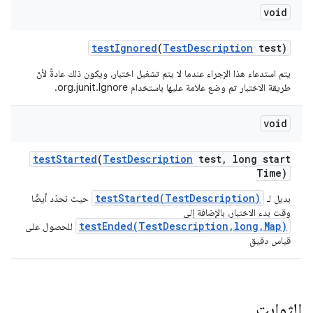
void
test
Ignored
(
Test
Description
test)
يتم استدعاء هذا الإجراء عندما لا يتم تشغيل اختبار، ويكون ذلك عادةً لأنّ
طريقة الاختبار تم وضع علامة عليها باستخدام org.junit.Ignore.
void
test
Started
(
Test
Description
test
,
long start
Time)
testStarted(TestDescription)
بديل لـ
حيث نحدّد أيضًا
وقت بدء الاختبار، بالإضافة إلى
testEnded(TestDescription,long,Map)
للحصول على
قياس دقيق
الثوابت