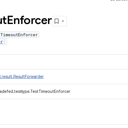
ut
Enforcer
tTimeoutEnforcer
er
.result.ResultForwarder
adefed.testtype.TestTimeoutEnforcer