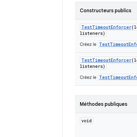
Constructeurs publics
Test
Timeout
Enforcer
(l
listeners)
TestTimeoutEnf
Créez le
Test
Timeout
Enforcer
(l
listeners)
TestTimeoutEnf
Créez le
Méthodes publiques
void