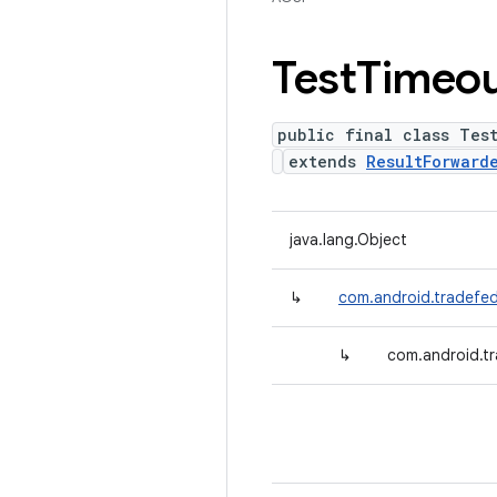
Test
Timeo
public final class Tes
extends
ResultForward
java.lang.Object
↳
com.android.tradefed
↳
com.android.tr