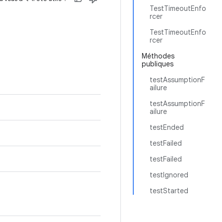
TestTimeoutEnfo
rcer
TestTimeoutEnfo
rcer
Méthodes
publiques
testAssumptionF
ailure
testAssumptionF
ailure
testEnded
testFailed
testFailed
testIgnored
testStarted