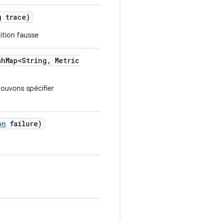
 trace)
ition fausse
sh
Map<String
,
Metric
ouvons spécifier
on
failure)