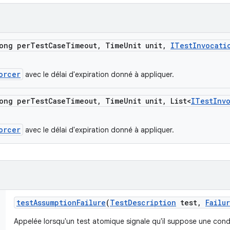
ong per
Test
Case
Timeout
,
Time
Unit unit
,
ITest
Invocati
orcer
avec le délai d'expiration donné à appliquer.
ong per
Test
Case
Timeout
,
Time
Unit unit
,
List<
ITest
Inv
orcer
avec le délai d'expiration donné à appliquer.
test
Assumption
Failure
(
Test
Description
test
,
Failu
Appelée lorsqu'un test atomique signale qu'il suppose une cond