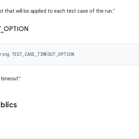
 that will be applied to each test case of the run."
T
_
OPTION
tring TEST_CASE_TIMEOUT_OPTION
-timeout"
blics
r