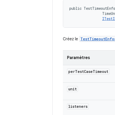
public TestTimeoutEnfo
                TimeUn
ITestI
Créez le
TestTimeoutEnfo
Paramètres
per
Test
Case
Timeout
unit
listeners