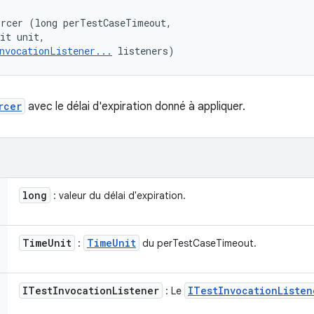
rcer (long perTestCaseTimeout, 

it unit, 

nvocationListener...
 listeners)
rcer
avec le délai d'expiration donné à appliquer.
long
: valeur du délai d'expiration.
Time
Unit
Time
Unit
:
du perTestCaseTimeout.
ITest
Invocation
Listener
ITest
Invocation
Listen
: Le