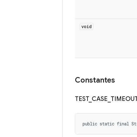
void
Constantes
TEST
_
CASE
_
TIMEOU
public static final S