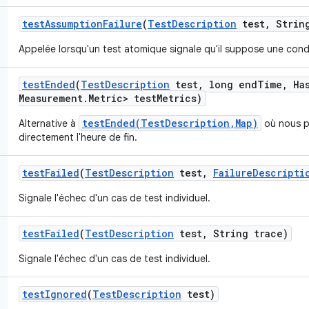
test
Assumption
Failure
(
Test
Description
test
,
String
Appelée lorsqu'un test atomique signale qu'il suppose une cond
test
Ended
(
Test
Description
test
,
long end
Time
,
Ha
Measurement
.
Metric> test
Metrics)
testEnded(TestDescription,Map)
Alternative à
où nous p
directement l'heure de fin.
test
Failed
(
Test
Description
test
,
Failure
Descripti
Signale l'échec d'un cas de test individuel.
test
Failed
(
Test
Description
test
,
String trace)
Signale l'échec d'un cas de test individuel.
test
Ignored
(
Test
Description
test)