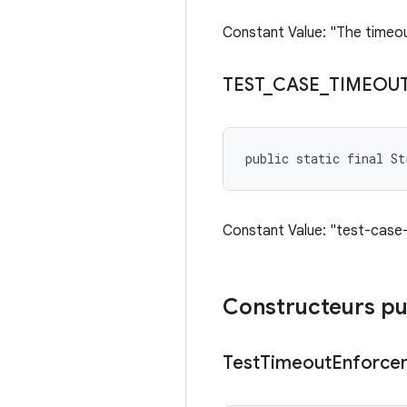
Constant Value: "The timeout
TEST
_
CASE
_
TIMEOU
public static final S
Constant Value: "test-case
Constructeurs pu
Test
Timeout
Enforce