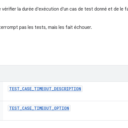
vérifier la durée d'exécution d'un cas de test donné et de le f
errompt pas les tests, mais les fait échouer.
TEST
_
CASE
_
TIMEOUT
_
DESCRIPTION
TEST
_
CASE
_
TIMEOUT
_
OPTION