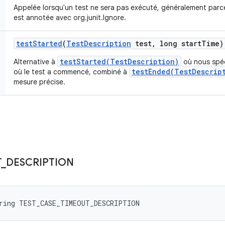
Appelée lorsqu'un test ne sera pas exécuté, généralement par
est annotée avec org.junit.Ignore.
test
Started
(
Test
Description
test
,
long start
Time)
testStarted(TestDescription)
Alternative à
où nous spéc
testEnded(TestDescrip
où le test a commencé, combiné à
mesure précise.
T
_
DESCRIPTION
tring TEST_CASE_TIMEOUT_DESCRIPTION