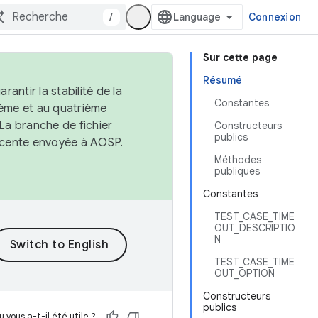
/
Connexion
Sur cette page
Résumé
antir la stabilité de la
Constantes
ème et au quatrième
 La branche de fichier
Constructeurs
publics
récente envoyée à AOSP.
Méthodes
publiques
Constantes
TEST_CASE_TIME
OUT_DESCRIPTIO
N
TEST_CASE_TIME
OUT_OPTION
Constructeurs
publics
 vous a-t-il été utile ?