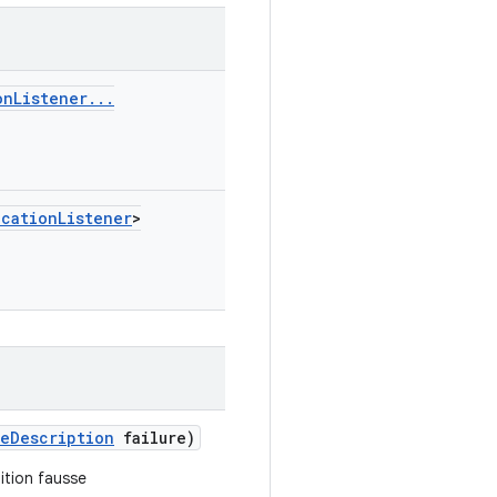
on
Listener
.
.
.
ocation
Listener
>
re
Description
failure)
ition fausse