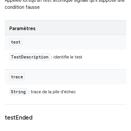
Appelée lorsqu'un test atomique signale qu'il suppose une
condition fausse
Paramètres
test
Test
Description
: identifie le test
trace
String
: trace de la pile d'échec
test
Ended