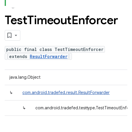
Test
Timeout
Enforcer
public final class TestTimeoutEnforcer
extends
ResultForwarder
java.lang.Object
↳
com.android.tradefed.result.ResultForwarder
↳
com.android.tradefed.testtype.TestTimeoutEnfor