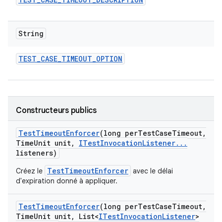
String
TEST
_
CASE
_
TIMEOUT
_
OPTION
Constructeurs publics
Test
Timeout
Enforcer
(long per
Test
Case
Timeout
,
Time
Unit unit
,
ITest
Invocation
Listener
.
.
.
listeners)
TestTimeoutEnforcer
Créez le
avec le délai
d'expiration donné à appliquer.
Test
Timeout
Enforcer
(long per
Test
Case
Timeout
,
Time
Unit unit
,
List<
ITest
Invocation
Listener
>