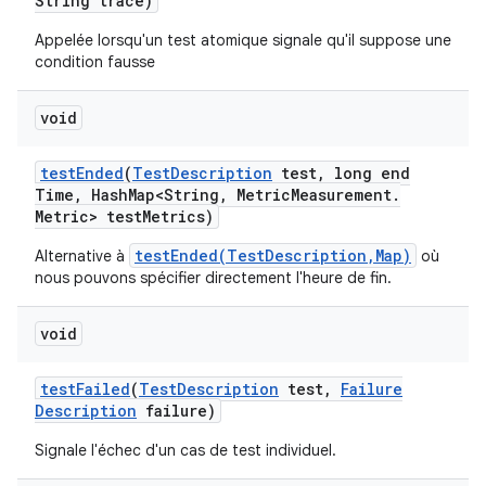
String trace)
Appelée lorsqu'un test atomique signale qu'il suppose une
condition fausse
void
test
Ended
(
Test
Description
test
,
long end
Time
,
Hash
Map<String
,
Metric
Measurement
.
Metric> test
Metrics)
testEnded(TestDescription,Map)
Alternative à
où
nous pouvons spécifier directement l'heure de fin.
void
test
Failed
(
Test
Description
test
,
Failure
Description
failure)
Signale l'échec d'un cas de test individuel.