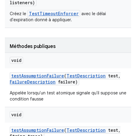
listeners)
TestTimeoutEnforcer
Créez le
avec le délai
d'expiration donné à appliquer.
Méthodes publiques
void
test
Assumption
Failure
(
Test
Description
test
,
Failure
Description
failure)
Appelée lorsqu'un test atomique signale qu'il suppose une
condition fausse
void
test
Assumption
Failure
(
Test
Description
test
,