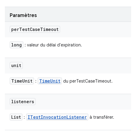
Paramètres
per
Test
Case
Timeout
long
: valeur du délai d'expiration.
unit
Time
Unit
Time
Unit
:
du perTestCaseTimeout.
listeners
List
ITest
Invocation
Listener
:
à transférer.