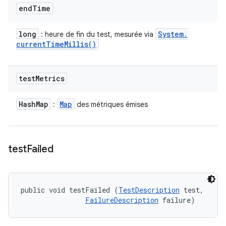
end
Time
long
System
.
: heure de fin du test, mesurée via
current
Time
Millis(
)
test
Metrics
Hash
Map
Map
:
des métriques émises
test
Failed
public void testFailed (
TestDescription
 test, 

FailureDescription
 failure)