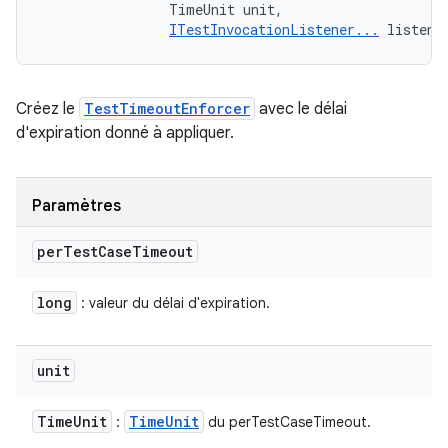
                TimeUnit unit, 

ITestInvocationListener...
 listene
Créez le
TestTimeoutEnforcer
avec le délai
d'expiration donné à appliquer.
Paramètres
per
Test
Case
Timeout
long
: valeur du délai d'expiration.
unit
Time
Unit
Time
Unit
:
du perTestCaseTimeout.