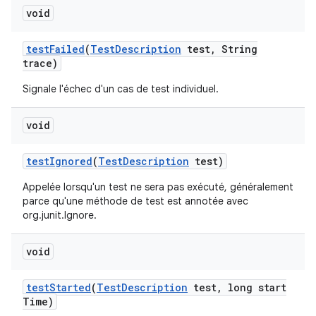
void
test
Failed
(
Test
Description
test
,
String
trace)
Signale l'échec d'un cas de test individuel.
void
test
Ignored
(
Test
Description
test)
Appelée lorsqu'un test ne sera pas exécuté, généralement
parce qu'une méthode de test est annotée avec
org.junit.Ignore.
void
test
Started
(
Test
Description
test
,
long start
Time)