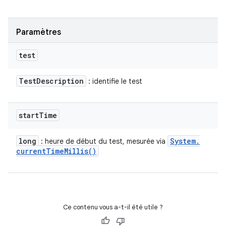
Paramètres
test
Test
Description
: identifie le test
start
Time
long
System
.
: heure de début du test, mesurée via
current
Time
Millis(
)
Ce contenu vous a-t-il été utile ?