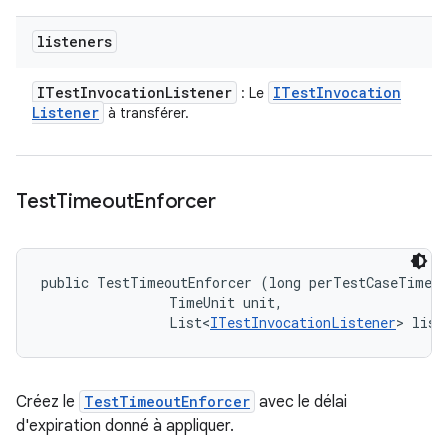
listeners
ITest
Invocation
Listener
ITest
Invocation
: Le
Listener
à transférer.
Test
Timeout
Enforcer
public TestTimeoutEnforcer (long perTestCaseTimeou
                TimeUnit unit, 

                List<
ITestInvocationListener
> list
Créez le
TestTimeoutEnforcer
avec le délai
d'expiration donné à appliquer.