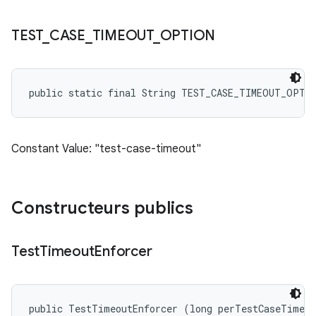
TEST
_
CASE
_
TIMEOUT
_
OPTION
public static final String TEST_CASE_TIMEOUT_OPTI
Constant Value: "test-case-timeout"
Constructeurs publics
Test
Timeout
Enforcer
public TestTimeoutEnforcer (long perTestCaseTimeou