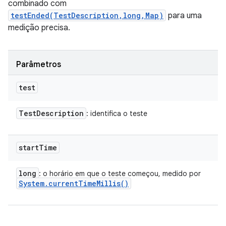
combinado com
testEnded(TestDescription,long,Map)
para uma
medição precisa.
Parâmetros
test
Test
Description
: identifica o teste
start
Time
long
: o horário em que o teste começou, medido por
System
.
current
Time
Millis(
)