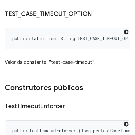
TEST
_
CASE
_
TIMEOUT
_
OPTION
public static final String TEST_CASE_TIMEOUT_OPTI
Valor da constante: "test-case-timeout"
Construtores públicos
Test
Timeout
Enforcer
public TestTimeoutEnforcer (long perTestCaseTimeou