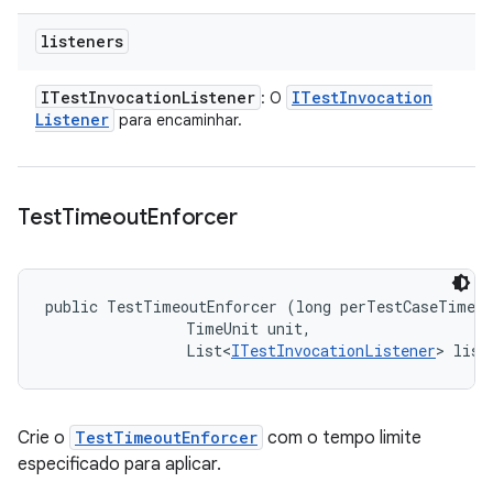
listeners
ITest
Invocation
Listener
ITest
Invocation
: O
Listener
para encaminhar.
Test
Timeout
Enforcer
public TestTimeoutEnforcer (long perTestCaseTimeou
                TimeUnit unit, 

                List<
ITestInvocationListener
> list
Crie o
TestTimeoutEnforcer
com o tempo limite
especificado para aplicar.