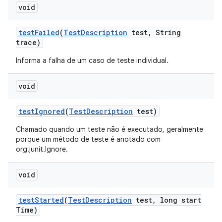
void
test
Failed
(
Test
Description
test
,
String
trace)
Informa a falha de um caso de teste individual.
void
test
Ignored
(
Test
Description
test)
Chamado quando um teste não é executado, geralmente
porque um método de teste é anotado com
org.junit.Ignore.
void
test
Started
(
Test
Description
test
,
long start
Time)