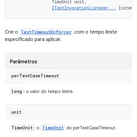
                TimeUnit unit, 

ITestInvocationListener...
 listene
Crie o
TestTimeoutEnforcer
com o tempo limite
especificado para aplicar.
Parâmetros
per
Test
Case
Timeout
long
: o valor do tempo limite.
unit
Time
Unit
Time
Unit
: o
do perTestCaseTimeout.