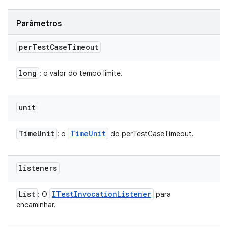
Parâmetros
per
Test
Case
Timeout
long
: o valor do tempo limite.
unit
Time
Unit
Time
Unit
: o
do perTestCaseTimeout.
listeners
List
ITest
Invocation
Listener
: O
para
encaminhar.