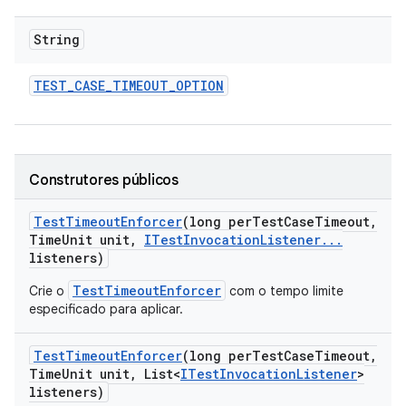
String
TEST
_
CASE
_
TIMEOUT
_
OPTION
Construtores públicos
Test
Timeout
Enforcer
(long per
Test
Case
Timeout
,
Time
Unit unit
,
ITest
Invocation
Listener
.
.
.
listeners)
TestTimeoutEnforcer
Crie o
com o tempo limite
especificado para aplicar.
Test
Timeout
Enforcer
(long per
Test
Case
Timeout
,
Time
Unit unit
,
List<
ITest
Invocation
Listener
>
listeners)