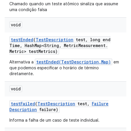
Chamado quando um teste atômico sinaliza que assume
uma condição falsa
void
test
Ended
(
Test
Description
test
,
long end
Time
,
Hash
Map<String
,
Metric
Measurement
.
Metric> test
Metrics)
testEnded(TestDescription,Map)
Alternativa a
em
que podemos especificar o horário de término
diretamente.
void
test
Failed
(
Test
Description
test
,
Failure
Description
failure)
Informa a falha de um caso de teste individual.