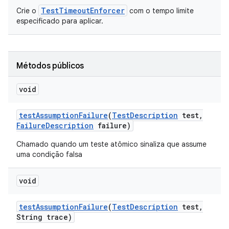
TestTimeoutEnforcer
Crie o
com o tempo limite
especificado para aplicar.
Métodos públicos
void
test
Assumption
Failure
(
Test
Description
test
,
Failure
Description
failure)
Chamado quando um teste atômico sinaliza que assume
uma condição falsa
void
test
Assumption
Failure
(
Test
Description
test
,
String trace)