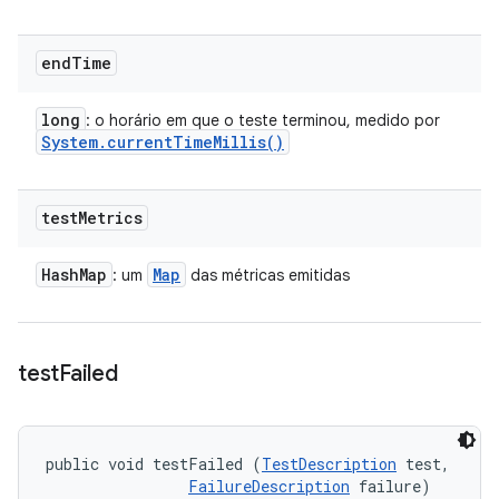
end
Time
long
: o horário em que o teste terminou, medido por
System
.
current
Time
Millis(
)
test
Metrics
Hash
Map
Map
: um
das métricas emitidas
test
Failed
public void testFailed (
TestDescription
 test, 

FailureDescription
 failure)