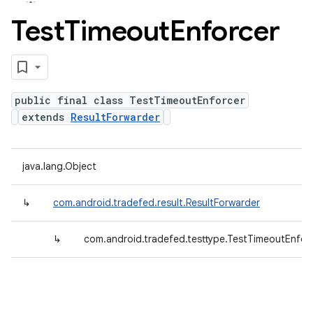
Test
Timeout
Enforcer
public final class TestTimeoutEnforcer
extends
ResultForwarder
java.lang.Object
↳
com.android.tradefed.result.ResultForwarder
↳
com.android.tradefed.testtype.TestTimeoutEnfor