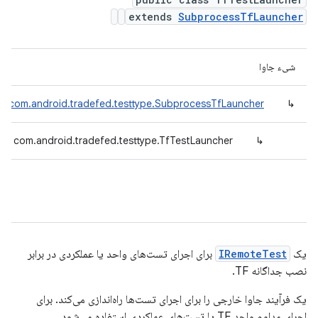
extends
SubprocessTfLauncher
شیء جاوا
com.android.tradefed.testtype.SubprocessTfLauncher
↳
com.android.tradefed.testtype.TfTestLauncher
↳
یک
IRemoteTest
برای اجرای تست‌های واحد یا عملکردی در برابر
نصب جداگانه TF.
یک فرآیند جاوا خارجی را برای اجرای تست‌ها راه‌اندازی می‌کند. برای
اجرای مداوم واحد TF یا تست‌های عملکردی استفاده می‌شود.