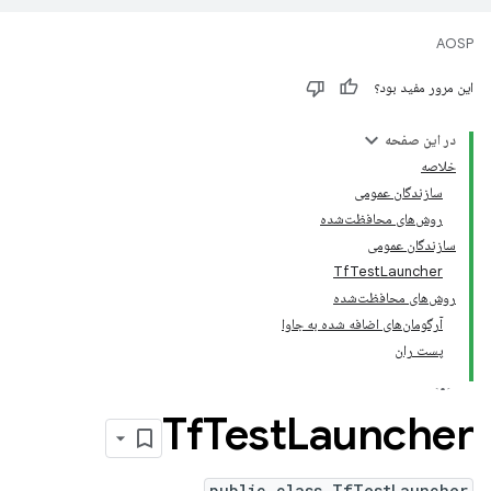
AOSP
این مرور مفید بود؟
در این صفحه
خلاصه
سازندگان عمومی
روش‌های محافظت‌شده
سازندگان عمومی
TfTestLauncher
روش‌های محافظت‌شده
آرگومان‌های اضافه شده به جاوا
پست ران
Tf
Test
Launcher
public class TfTestLauncher