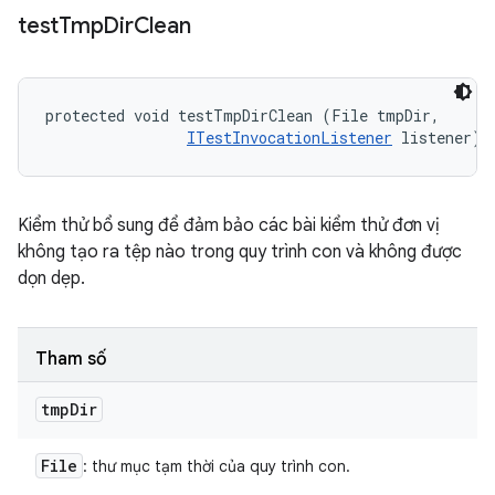
test
Tmp
Dir
Clean
protected void testTmpDirClean (File tmpDir, 

ITestInvocationListener
 listener)
Kiểm thử bổ sung để đảm bảo các bài kiểm thử đơn vị
không tạo ra tệp nào trong quy trình con và không được
dọn dẹp.
Tham số
tmp
Dir
File
: thư mục tạm thời của quy trình con.