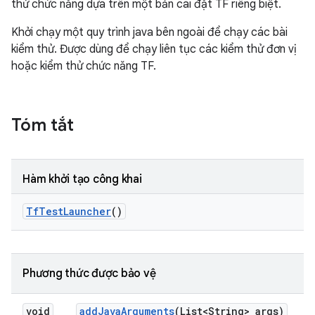
thử chức năng dựa trên một bản cài đặt TF riêng biệt.
Khởi chạy một quy trình java bên ngoài để chạy các bài
kiểm thử. Được dùng để chạy liên tục các kiểm thử đơn vị
hoặc kiểm thử chức năng TF.
Tóm tắt
Hàm khởi tạo công khai
Tf
Test
Launcher
()
Phương thức được bảo vệ
void
add
Java
Arguments
(List<String> args)