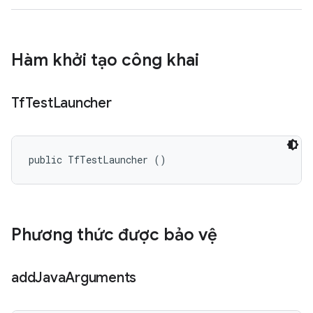
Hàm khởi tạo công khai
Tf
Test
Launcher
public TfTestLauncher ()
Phương thức được bảo vệ
add
Java
Arguments