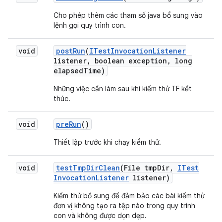
Cho phép thêm các tham số java bổ sung vào
lệnh gọi quy trình con.
void
post
Run
(
ITest
Invocation
Listener
listener
,
boolean exception
,
long
elapsed
Time)
Những việc cần làm sau khi kiểm thử TF kết
thúc.
void
pre
Run
()
Thiết lập trước khi chạy kiểm thử.
void
test
Tmp
Dir
Clean
(File tmp
Dir
,
ITest
Invocation
Listener
listener)
Kiểm thử bổ sung để đảm bảo các bài kiểm thử
đơn vị không tạo ra tệp nào trong quy trình
con và không được dọn dẹp.