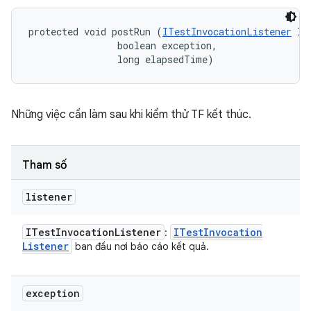
protected void postRun (
ITestInvocationListener
 li
                boolean exception, 

                long elapsedTime)
Những việc cần làm sau khi kiểm thử TF kết thúc.
Tham số
listener
ITest
Invocation
Listener
ITest
Invocation
:
Listener
ban đầu nơi báo cáo kết quả.
exception