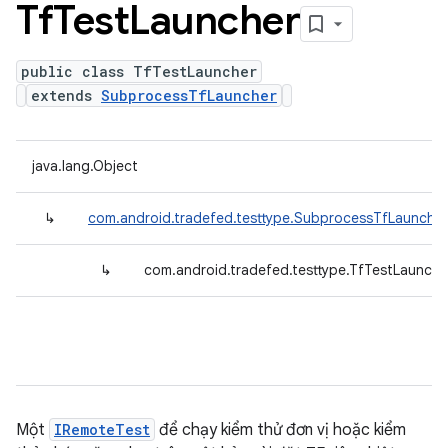
Tf
Test
Launcher
public class TfTestLauncher
extends
SubprocessTfLauncher
java.lang.Object
↳
com.android.tradefed.testtype.SubprocessTfLauncher
↳
com.android.tradefed.testtype.TfTestLaunche
Một
IRemoteTest
để chạy kiểm thử đơn vị hoặc kiểm