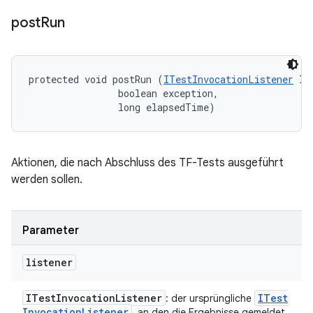
post
Run
protected void postRun (
ITestInvocationListener
 li
                boolean exception, 

                long elapsedTime)
Aktionen, die nach Abschluss des TF-Tests ausgeführt
werden sollen.
Parameter
listener
ITest
Invocation
Listener
ITest
: der ursprüngliche
Invocation
Listener
, an den die Ergebnisse gemeldet