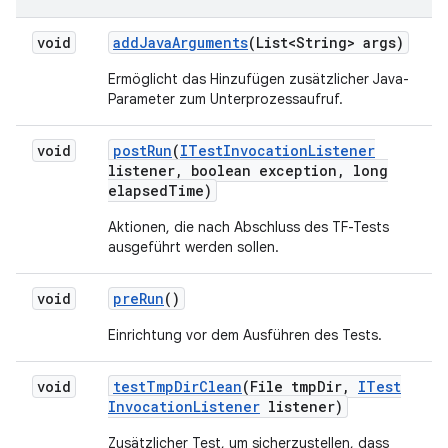
void
add
Java
Arguments
(List<String> args)
Ermöglicht das Hinzufügen zusätzlicher Java-
Parameter zum Unterprozessaufruf.
void
post
Run
(
ITest
Invocation
Listener
listener
,
boolean exception
,
long
elapsed
Time)
Aktionen, die nach Abschluss des TF-Tests
ausgeführt werden sollen.
void
pre
Run
()
Einrichtung vor dem Ausführen des Tests.
void
test
Tmp
Dir
Clean
(File tmp
Dir
,
ITest
Invocation
Listener
listener)
Zusätzlicher Test, um sicherzustellen, dass