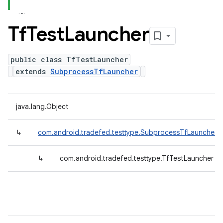
Tf
Test
Launcher
public class TfTestLauncher
extends
SubprocessTfLauncher
java.lang.Object
↳
com.android.tradefed.testtype.SubprocessTfLauncher
↳
com.android.tradefed.testtype.TfTestLauncher