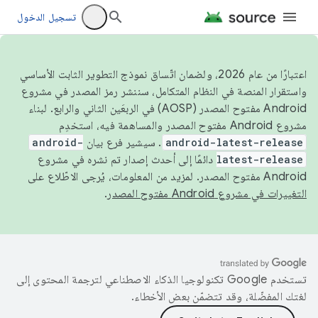
تسجيل الدخول
اعتبارًا من عام 2026، ولضمان اتّساق نموذج التطوير الثابت الأساسي
واستقرار المنصة في النظام المتكامل، سننشر رمز المصدر في مشروع
Android مفتوح المصدر (AOSP) في الربعَين الثاني والرابع. لبناء
مشروع Android مفتوح المصدر والمساهمة فيه، استخدِم
android-latest-release
. سيشير فرع بيان
android-
latest-release
دائمًا إلى أحدث إصدار تم نشره في مشروع
Android مفتوح المصدر. لمزيد من المعلومات، يُرجى الاطّلاع على
التغييرات في مشروع Android مفتوح المصدر
.
تستخدم Google تكنولوجيا الذكاء الاصطناعي لترجمة المحتوى إلى
لغتك المفضّلة، وقد تتضمّن بعض الأخطاء.