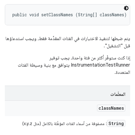
public void setClassNames (String[] classNames)
يتم ضبطها لتنفيذ الاختبارات في الفئات المقدَّمة فقط، ويجب استدعاؤها
قبل "التشغيل".
إذا كنت ستوفّر أكثر من فئة واحدة، يجب توفير
InstrumentationTestRunner يتوافق مع بنية وسيطة الفئات
المتعددة.
المعلَمات
class
Names
String
: مصفوفة من أسماء الفئات المؤهَّلة بالكامل (مثل x.y.z)