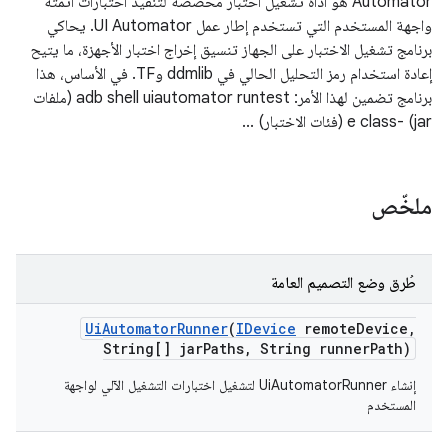
Automator هو أداة تشغيل اختبار مخصّصة لتنفيذ اختبارات أتمتة
واجهة المستخدم التي تستخدم إطار عمل UI Automator. يحاكي
برنامج تشغيل الاختبار على الجهاز تنسيق إخراج اختبار الأجهزة، ما يتيح
إعادة استخدام رمز التحليل الحالي في ddmlib وTF. في الأساس، هذا
برنامج تضمين لهذا الأمر: adb shell uiautomator runtest (ملفات
jar) -e class (فئات الاختبار) ...
ملخّص
طُرق وضع التصميم العامة
Ui
Automator
Runner
(
IDevice
remote
Device
,
String[] jar
Paths
,
String runner
Path)
إنشاء UiAutomatorRunner لتشغيل اختبارات التشغيل الآلي لواجهة
المستخدم