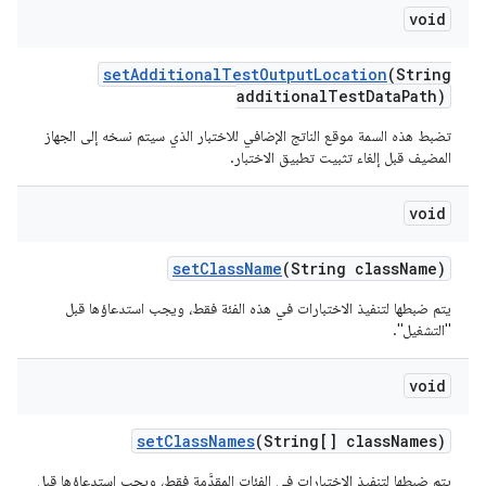
void
set
Additional
Test
Output
Location
(String
additional
Test
Data
Path)
تضبط هذه السمة موقع الناتج الإضافي للاختبار الذي سيتم نسخه إلى الجهاز
المضيف قبل إلغاء تثبيت تطبيق الاختبار.
void
set
Class
Name
(String class
Name)
يتم ضبطها لتنفيذ الاختبارات في هذه الفئة فقط، ويجب استدعاؤها قبل
"التشغيل".
void
set
Class
Names
(String[] class
Names)
يتم ضبطها لتنفيذ الاختبارات في الفئات المقدَّمة فقط، ويجب استدعاؤها قبل