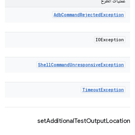
عمليات الطرح
Adb
Command
Rejected
Exception
IOException
Shell
Command
Unresponsive
Exception
Timeout
Exception
set
Additional
Test
Output
Location