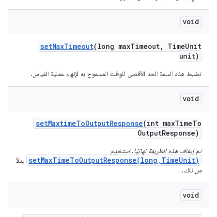
void
set
Max
Timeout
(long max
Timeout
,
Time
Unit
unit)
تضبط هذه السمة الحد الأقصى للوقت المسموح به لإنهاء عملية القياس.
void
set
Maxtime
To
Output
Response
(int max
Time
To
Output
Response)
تم إيقاف هذه الطريقة نهائيًا. استخدِم
setMaxTimeToOutputResponse(long,TimeUnit)
بدلاً
من ذلك.
void