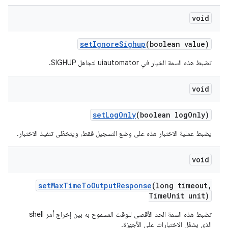
void
set
Ignore
Sighup
(boolean value)
تضبط هذه السمة الخيار في uiautomator لتجاهل SIGHUP.
void
set
Log
Only
(boolean log
Only)
يضبط عملية الاختبار هذه على وضع التسجيل فقط، ويتخطّى تنفيذ الاختبار.
void
set
Max
Time
To
Output
Response
(long timeout
,
Time
Unit unit)
تضبط هذه السمة الحد الأقصى للوقت المسموح به بين إخراج أمر shell
الذي يشغّل الاختبارات على الأجهزة.