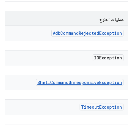
عمليات الطرح
Adb
Command
Rejected
Exception
IOException
Shell
Command
Unresponsive
Exception
Timeout
Exception