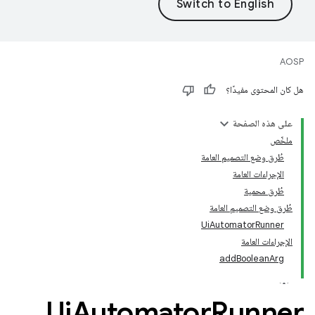
AOSP
هل كان المحتوى مفيدًا؟
على هذه الصفحة
ملخّص
طُرق وضع التصميم العامة
الإجراءات العامة
طُرق محمية
طُرق وضع التصميم العامة
UiAutomatorRunner
الإجراءات العامة
addBooleanArg
Ui
Automator
Runner