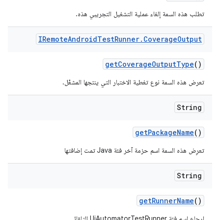
تطلب هذه السمة إلغاء عملية التشغيل التجريبي هذه.
IRemote
Android
Test
Runner
.
Coverage
Output
get
Coverage
Output
Type
()
تعرض هذه السمة نوع تغطية الاختبار التي ينتجها المشغّل.
String
get
Package
Name
()
تعرِض هذه السمة اسم حزمة آخر فئة Java تمت إضافتها
String
get
Runner
Name
()
إرجاع اسم فئة UiAutomatorTestRunner التلقائي