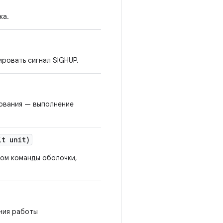
ка.
ировать сигнал SIGHUP.
рования — выполнение
it unit)
ом команды оболочки,
ния работы