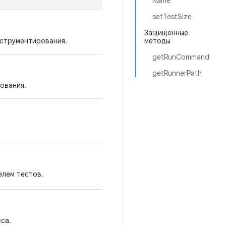
Name
setTestSize
Защищенные
нструментирования.
методы
getRunCommand
getRunnerPath
ования.
елем тестов.
са.