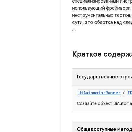
специализированный инстр
использующий фреймворк U
инструментальных тестов,
сути, это обертка над след
...
Краткое содер
Государственные стро
Ui
Automator
Runner
(
I
Создайте объект UiAutoma
Общедоступные мето