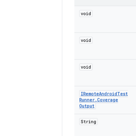
void
void
void
IRemote
Android
Test
Runner
.
Coverage
Output
String