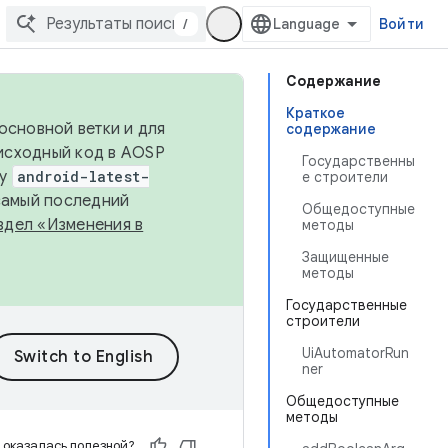
/
Войти
Содержание
Краткое
основной ветки и для
содержание
исходный код в AOSP
Государственны
ку
android-latest-
е строители
 самый последний
Общедоступные
здел «Изменения в
методы
Защищенные
методы
Государственные
строители
UiAutomatorRun
ner
Общедоступные
методы
 оказалась полезной?