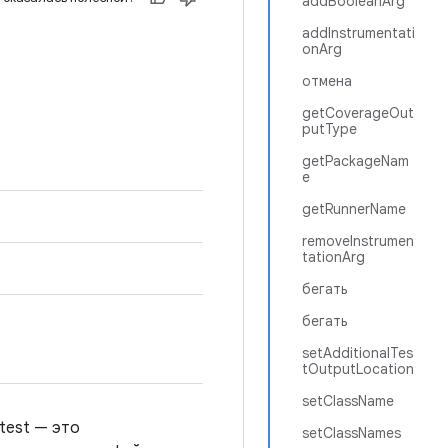
addBooleanArg
addInstrumentati
onArg
отмена
getCoverageOut
putType
getPackageNam
e
getRunnerName
removeInstrumen
tationArg
бегать
бегать
setAdditionalTes
tOutputLocation
setClassName
test — это
setClassNames