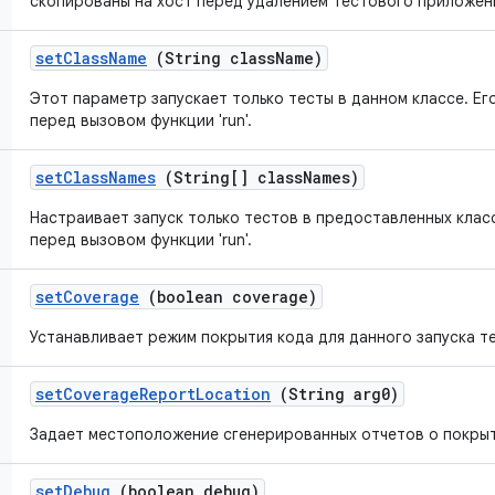
скопированы на хост перед удалением тестового приложен
set
Class
Name
(String class
Name)
Этот параметр запускает только тесты в данном классе. Ег
перед вызовом функции 'run'.
set
Class
Names
(String[] class
Names)
Настраивает запуск только тестов в предоставленных клас
перед вызовом функции 'run'.
set
Coverage
(boolean coverage)
Устанавливает режим покрытия кода для данного запуска т
set
Coverage
Report
Location
(String arg0)
Задает местоположение сгенерированных отчетов о покрыт
set
Debug
(boolean debug)