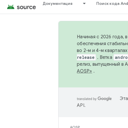
Документация
Поиск кода And
Начиная с 2026 года, 
обеспечения стабильн
во 2-м и 4-м квартала
release
. Ветка
andro
релиз, выпущенный в 
AOSP»
.
Эта
API
.
AOSP