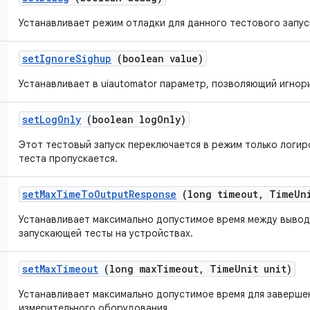
Устанавливает режим отладки для данного тестового запус
set
Ignore
Sighup
(boolean value)
Устанавливает в uiautomator параметр, позволяющий игнор
set
Log
Only
(boolean log
Only)
Этот тестовый запуск переключается в режим только логи
теста пропускается.
set
Max
Time
To
Output
Response
(long timeout
,
Time
Un
Устанавливает максимально допустимое время между вывод
запускающей тесты на устройствах.
set
Max
Timeout
(long max
Timeout
,
Time
Unit unit)
Устанавливает максимально допустимое время для заверше
измерительного оборудования.