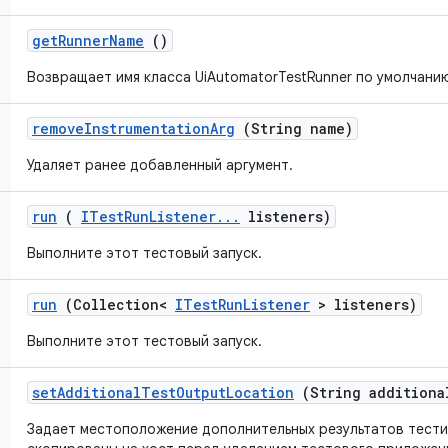
get
Runner
Name
()
Возвращает имя класса UiAutomatorTestRunner по умолчани
remove
Instrumentation
Arg
(String name)
Удаляет ранее добавленный аргумент.
run
(
ITest
Run
Listener
.
.
.
listeners)
Выполните этот тестовый запуск.
run
(Collection<
ITest
Run
Listener
> listeners)
Выполните этот тестовый запуск.
set
Additional
Test
Output
Location
(String additiona
Задает местоположение дополнительных результатов тести