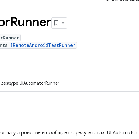
or
Runner
orRunner
ents
IRemoteAndroidTestRunner
.testtype.UiAutomatorRunner
or на устройстве и сообщает о результатах. UI Automator 