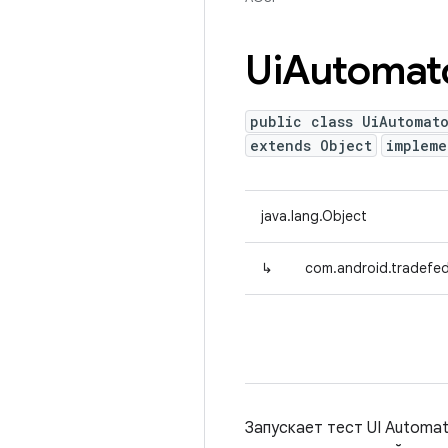
Ui
Automat
public class UiAutomat
extends Object
implem
java.lang.Object
↳
com.android.tradefed
Запускает тест UI Automat