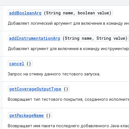
add
Boolean
Arg
(String name
,
boolean value)
Добавляет логический аргумент для включения в команду и
add
Instrumentation
Arg
(String name
,
String value)
Добавляет аргумент для включения в команду инструментир
cancel
()
Запрос на отмену данного тестового запуска.
get
Coverage
Output
Type
()
Возвращает тип тестового покрытия, созданного исполнит
get
Package
Name
()
Возвращает имя пакета последнего добавленного Java-клас