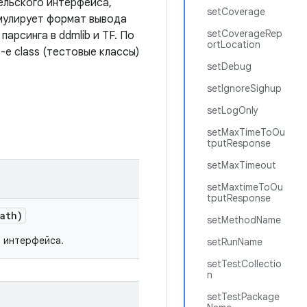
ельского интерфейса,
setCoverage
эмулирует формат вывода
setCoverageRep
арсинга в ddmlib и TF. По
ortLocation
 -e class (тестовые классы)
setDebug
setIgnoreSighup
setLogOnly
setMaxTimeToOu
tputResponse
setMaxTimeout
setMaxtimeToOu
tputResponse
Path)
setMethodName
о интерфейса.
setRunName
setTestCollectio
n
setTestPackage