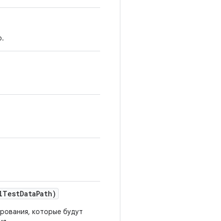
ю.
l
Test
Data
Path)
рования, которые будут