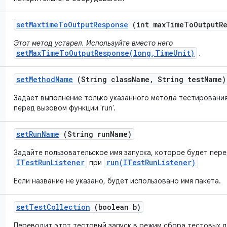
set
Maxtime
To
Output
Response
(int max
Time
To
Output
R
Этот метод устарел. Используйте вместо него
setMaxTimeToOutputResponse(long,TimeUnit)
.
set
Method
Name
(String class
Name
,
String test
Name)
Задает выполнение только указанного метода тестирования
перед вызовом функции 'run'.
set
Run
Name
(String run
Name)
Задайте пользовательское имя запуска, которое будет пере
ITestRunListener
run(ITestRunListener)
при
Если название не указано, будет использовано имя пакета.
set
Test
Collection
(boolean b)
Переводит этот тестовый запуск в режим сбора тестовых д