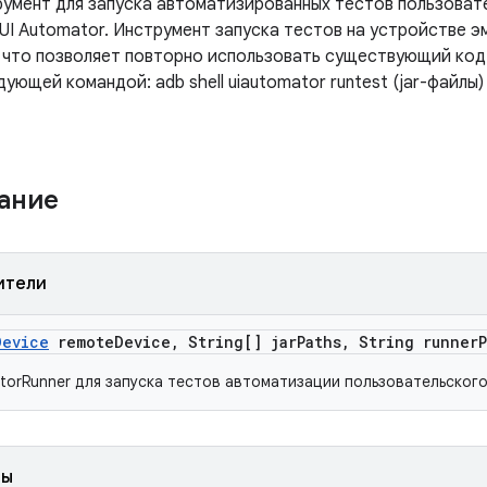
умент для запуска автоматизированных тестов пользоват
I Automator. Инструмент запуска тестов на устройстве 
 что позволяет повторно использовать существующий код п
ующей командой: adb shell uiautomator runtest (jar-файлы)
жание
ители
Device
remote
Device
,
String[] jar
Paths
,
String runner
torRunner для запуска тестов автоматизации пользовательског
ды