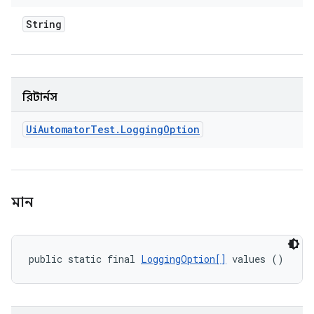
String
রিটার্নস
Ui
Automator
Test
.
Logging
Option
মান
public static final 
LoggingOption[]
 values ()