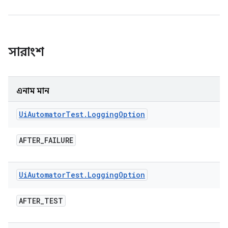
সারাংশ
এনাম মান
Ui
Automator
Test
.
Logging
Option
AFTER
_
FAILURE
Ui
Automator
Test
.
Logging
Option
AFTER
_
TEST