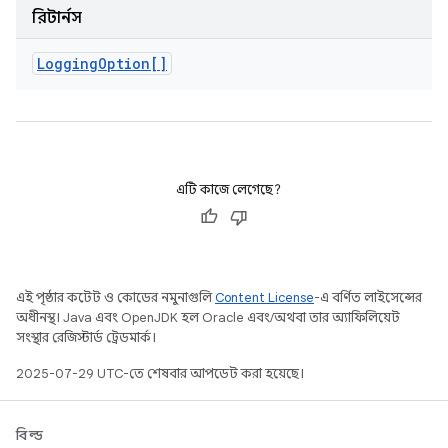
রিটার্নস
Logging
Option[]
এটি কাজে লেগেছে?
এই পৃষ্ঠার কন্টেন্ট ও কোডের নমুনাগুলি
Content License
-এ বর্ণিত লাইসেন্সের
অধীনস্থ। Java এবং OpenJDK হল Oracle এবং/অথবা তার অ্যাফিলিয়েট
সংস্থার রেজিস্টার্ড ট্রেডমার্ক।
2025-07-29 UTC-তে শেষবার আপডেট করা হয়েছে।
বিল্ড