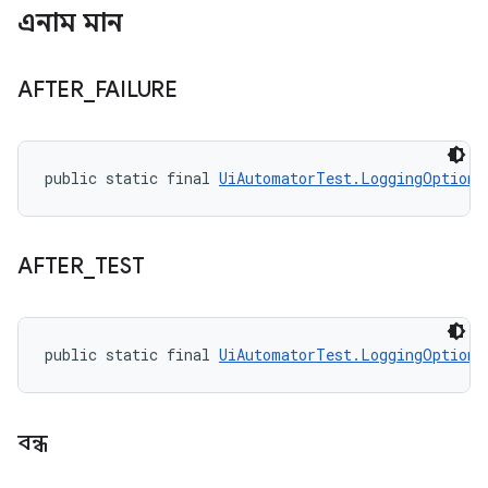
এনাম মান
AFTER
_
FAILURE
public static final 
UiAutomatorTest.LoggingOption
 
AFTER
_
TEST
public static final 
UiAutomatorTest.LoggingOption
 
বন্ধ