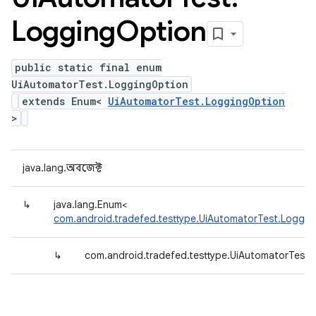
Logging
Option
public static final enum
UiAutomatorTest.LoggingOption
extends Enum<
UiAutomatorTest.LoggingOption
>
java.lang.অবজেক্ট
↳
java.lang.Enum<
com.android.tradefed.testtype.UiAutomatorTest.Loggin
↳
com.android.tradefed.testtype.UiAutomatorTest