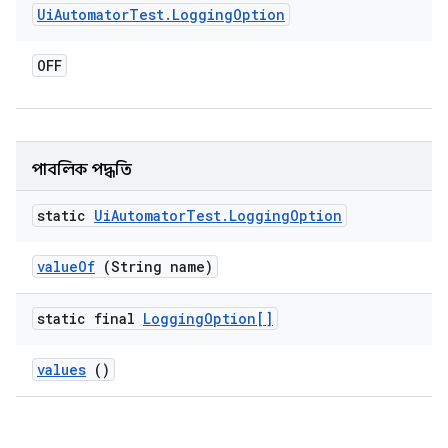
Ui
Automator
Test
.
Logging
Option
OFF
পাবলিক পদ্ধতি
static
Ui
Automator
Test
.
Logging
Option
value
Of
(String name)
static final
Logging
Option[]
values
()