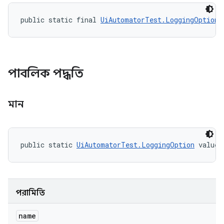
public static final 
UiAutomatorTest.LoggingOption
 
পাবলিক পদ্ধতি
মান
public static 
UiAutomatorTest.LoggingOption
 valueO
পরামিতি
name